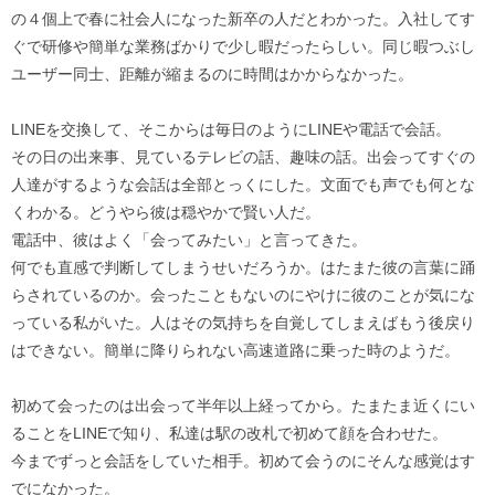
の４個上で春に社会人になった新卒の人だとわかった。入社してす
ぐで研修や簡単な業務ばかりで少し暇だったらしい。同じ暇つぶし
ユーザー同士、距離が縮まるのに時間はかからなかった。
LINEを交換して、そこからは毎日のようにLINEや電話で会話。
その日の出来事、見ているテレビの話、趣味の話。出会ってすぐの
人達がするような会話は全部とっくにした。文面でも声でも何とな
くわかる。どうやら彼は穏やかで賢い人だ。
電話中、彼はよく「会ってみたい」と言ってきた。
何でも直感で判断してしまうせいだろうか。はたまた彼の言葉に踊
らされているのか。会ったこともないのにやけに彼のことが気にな
っている私がいた。人はその気持ちを自覚してしまえばもう後戻り
はできない。簡単に降りられない高速道路に乗った時のようだ。
初めて会ったのは出会って半年以上経ってから。たまたま近くにい
ることをLINEで知り、私達は駅の改札で初めて顔を合わせた。
今までずっと会話をしていた相手。初めて会うのにそんな感覚はす
でになかった。