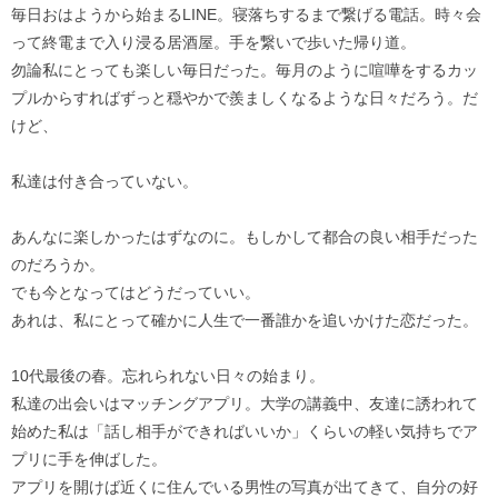
毎日おはようから始まるLINE。寝落ちするまで繋げる電話。時々会
って終電まで入り浸る居酒屋。手を繋いで歩いた帰り道。
勿論私にとっても楽しい毎日だった。毎月のように喧嘩をするカッ
プルからすればずっと穏やかで羨ましくなるような日々だろう。だ
けど、
私達は付き合っていない。
あんなに楽しかったはずなのに。もしかして都合の良い相手だった
のだろうか。
でも今となってはどうだっていい。
あれは、私にとって確かに人生で一番誰かを追いかけた恋だった。
10代最後の春。忘れられない日々の始まり。
私達の出会いはマッチングアプリ。大学の講義中、友達に誘われて
始めた私は「話し相手ができればいいか」くらいの軽い気持ちでア
プリに手を伸ばした。
アプリを開けば近くに住んでいる男性の写真が出てきて、自分の好