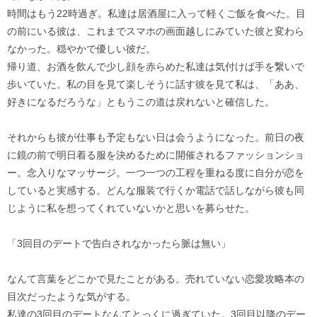
時間はもう22時過ぎ。私達は居酒屋に入って軽くご飯を食べた。目
の前にいる彼は、これまでスマホの画面越しにみていた彼と変わら
なかった。穏やかで優しい彼だ。
帰り道、お酒を飲んで少し顔を赤らめた私達は気付けば手を繋いで
歩いていた。私の目を見て楽しそうに話す彼を見て私は、「ああ、
好きになるだろうな」ともうこの道は戻れないと確信した。
それからも彼が仕事も予定もない日は会うようになった。前日の夜
に鏡の前で明日着る服を決めるために開催されるファッションショ
ー。念入りなマッサージ。一つ一つの工程を重ねる度に自分が恋を
していると実感する。どんな服装で行くか電話で話しながら彼も同
じように私を想ってくれていないかと思いを募らせた。
「3回目のデートで告白されなかったら脈は無い」
なんて言葉をどこかで見たことがある。売れていない恋愛攻略本の
目次だったような気がする。
私達の3回目のデートなんてとっくに過ぎていた。3回目以降のデー