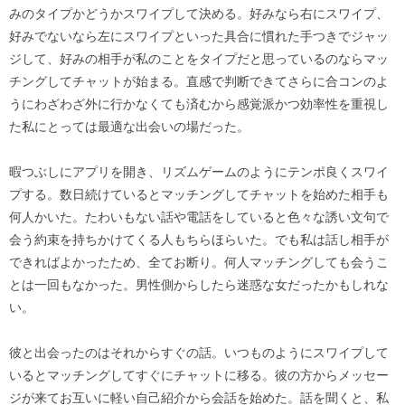
みのタイプかどうかスワイプして決める。好みなら右にスワイプ、
好みでないなら左にスワイプといった具合に慣れた手つきでジャッ
ジして、好みの相手が私のことをタイプだと思っているのならマッ
チングしてチャットが始まる。直感で判断できてさらに合コンのよ
うにわざわざ外に行かなくても済むから感覚派かつ効率性を重視し
た私にとっては最適な出会いの場だった。
暇つぶしにアプリを開き、リズムゲームのようにテンポ良くスワイ
プする。数日続けているとマッチングしてチャットを始めた相手も
何人かいた。たわいもない話や電話をしていると色々な誘い文句で
会う約束を持ちかけてくる人もちらほらいた。でも私は話し相手が
できればよかったため、全てお断り。何人マッチングしても会うこ
とは一回もなかった。男性側からしたら迷惑な女だったかもしれな
い。
彼と出会ったのはそれからすぐの話。いつものようにスワイプして
いるとマッチングしてすぐにチャットに移る。彼の方からメッセー
ジが来てお互いに軽い自己紹介から会話を始めた。話を聞くと、私