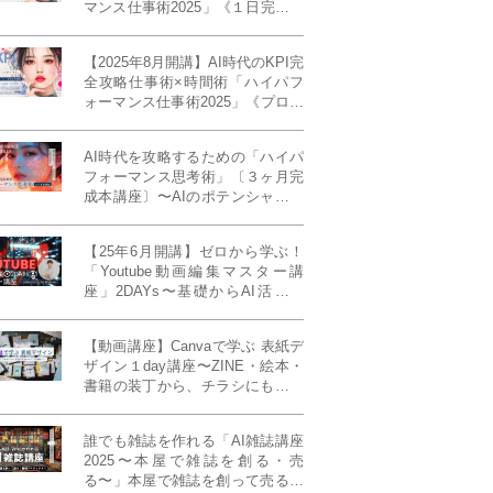
マンス仕事術2025」《１日完成特
別版》
【2025年8月開講】AI時代のKPI完
全攻略仕事術×時間術「ハイパフ
ォーマンス仕事術2025」《プロフ
ェッショナル版／６ヶ月完成本講
座》《50名限定》
AI時代を攻略するための「ハイパ
フォーマンス思考術」〔３ヶ月完
成本講座〕〜AIのポテンシャルを
最大限に引き出す必修メソッド〜
《50名様限定》
【25年6月開講】ゼロから学ぶ！
「Youtube動画編集マスター講
座」2DAYs〜基礎からAI活用ま
で！〈初心者大歓迎〉
【動画講座】Canvaで学ぶ 表紙デ
ザイン１day講座〜ZINE・絵本・
書籍の装丁から、チラシにも活か
せるレイアウト術まで！〜
誰でも雑誌を作れる「AI雑誌講座
2025〜本屋で雑誌を創る・売
る〜」本屋で雑誌を創って売る！