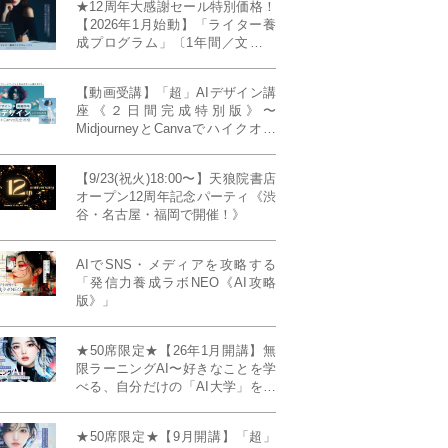
★12周年大感謝セール特別価格！
【2026年1月始動】「ライター養
成プログラム」〔1年間／文章講
座受け放題＋週1フィードバッ
ク〕〜“読む人を動かすライタ
【動画受講】「超」AIデザイン講
ー”へ、全国どこからでも。〜《全
座《２日間完成特別版》〜
店舗リアルタイム参加OK／録画
MidjourneyとCanvaでハイクオリ
視聴対応／限定4席》
ティ・デザインを自在に生成
【9/23(祝火)18:00〜】天狼院書店
オープン12周年記念パーティ《渋
谷・名古屋・福岡で開催！》
AIでSNS・メディアを攻略する
「発信力養成ラボNEO《AI攻略
版》」
★50席限定★【26年1月開講】無
限ラーニングAI〜好きなことを学
べる、自分だけの「AI大学」を作
る〜《4ヶ月完成本講座》
★50席限定★【9月開講】「超」