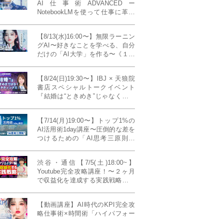
AI仕事術ADVANCEDー
NotebookLMを使って仕事に革命
を起こす！〔４ヶ月本講座〕
【8/13(水)16:00〜】無限ラーニン
グAI〜好きなことを学べる、自分
だけの「AI大学」を作る〜《１日
完成特別版》
【8/24(日)19:30〜】IBJ × 天狼院
書店スペシャルトークイベント
『結婚は“ときめき”じゃなくて、
マーケティングだ！？』〜データ
で読み解く、人生が変わる出会い
【7/14(月)19:00〜】トップ1%の
のカタチ〜《BOOKLove結婚相談
AI活用術1day講座〜圧倒的な差を
所presents》
つけるための「AI思考三原則」
《生成AIの教科書(35,000文字分)
プレゼント！》
渋谷・通信【7/5(土)18:00~】
Youtube完全攻略講座！〜２ヶ月
で収益化を達成する実践戦略！ゲ
スト：Norihikoさん(Youtube／映
像クリエイター)《Presented by
【動画講座】AI時代のKPI完全攻
発信力養成ラボNEO》
略仕事術×時間術「ハイパフォー