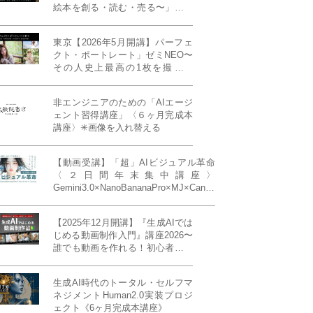
絵本を創る・読む・売る〜」イン
ディーズ対応版！あなたの作品を
天狼院書店で販売しよう！《各店
東京【2026年5月開講】パーフェ
20名限定》
クト・ポートレート」ゼミNEO〜
その人史上最高の1枚を撮る！
「撮り（モデル撮影）」「見せ
（講評）」「発表する（展示会開
非エンジニアのための「AIエージ
催）」《初参加大歓迎／12名限
ェント習得講座」〈６ヶ月完成本
定》
講座〉✳︎画像を入れ替える
【動画受講】「超」AIビジュアル革命
〈２日間年末集中講座〉
Gemini3.0×NanoBananaPro×MJ×Canva
＝「超」AIビジュアル革命《50席限
定》
【2025年12月開講】『生成AIでは
じめる動画制作入門』講座2026〜
誰でも動画を作れる！初心者から
始める3ヶ月動画制作プログラム
生成AI時代のトータル・セルフマ
ネジメントHuman2.0実装プロジ
ェクト《6ヶ月完成本講座》