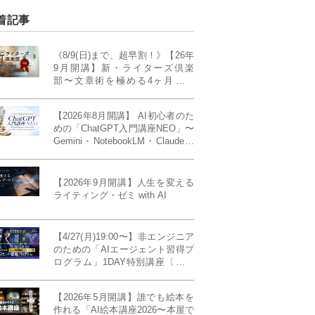
着記事
《8/9(日)まで、超早割！》【26年
9月開講】新・ライターズ倶楽
部〜文章術を極める4ヶ月講義
《「ライティング・ゼミ」の上級
コース／50席限定》
【2026年8月開講】 AI初心者のた
めの「ChatGPT入門講座NEO」〜
Gemini・NotebookLM・Claudeま
で、目的で使い分けられるように
なる4ヶ月〜〔４ヶ月完成基礎講
座〕
【2026年9月開講】人生を変える
ライティング・ゼミ with AI
【4/27(月)19:00〜】非エンジニア
のための「AIエージェント習得プ
ログラム」1DAY特別講座〔パワ
ーアップ版〕
【2026年5月開講】誰でも絵本を
作れる「AI絵本講座2026〜本屋で