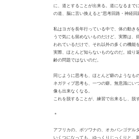
に、道とすることが出来る。道になるまで
の道、脳に言い換えると“思考回路・神経回
私はヨガを長年行っている中で、体の動き
うで気にも留めないものだけど、実際は、
われているだけで、それ以外の多くの機能
実際、ほとんど知らないものなのだ。繰り
齢の問題ではないのだ。
同じように思考も、ほとんど癖のようなも
ネガティブ思考も、一つの癖。無意識にい
像も出来なくなる。
これを脱することが、練習で出来るし、脱す
＊
アフリカの、ボツワナの、オカバンゴデル
いくつになっても、ゆっくりじっくりと、