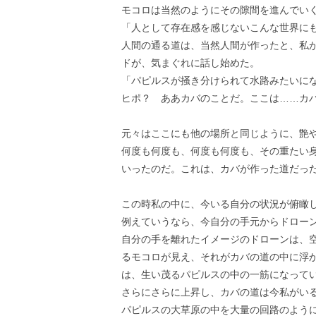
モコロは当然のようにその隙間を進んでい
「人として存在感を感じないこんな世界に
人間の通る道は、当然人間が作ったと、私
ドが、気まぐれに話し始めた。
「パピルスが掻き分けられて水路みたいに
ヒポ？ ああカバのことだ。ここは……カ
元々はここにも他の場所と同じように、艶
何度も何度も、何度も何度も、その重たい
いったのだ。これは、カバが作った道だっ
この時私の中に、今いる自分の状況が俯瞰
例えていうなら、今自分の手元からドロー
自分の手を離れたイメージのドローンは、
るモコロが見え、それがカバの道の中に浮
は、生い茂るパピルスの中の一筋になって
さらにさらに上昇し、カバの道は今私がい
パピルスの大草原の中を大量の回路のよう