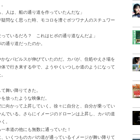
く。
も、人は、船の通り道を作っていたんだな」
が疑問なく思った時、モコロを漕ぐボツワナ人のスチュワー
なっているだろ？ これはヒポの通り道なんだよ」
バの通り道だったのか。
やかなパピルスが伸びていたのだ。カバが、住処やえさ場を
身体で行き来する中で、ようやくいつしか道のようになって
た。
して舞い降りてきた。
ンを放ったような映像だ。
空に向かって上昇していく。徐々に自分と、自分が乗ってい
かんでいる。さらにイメージのドローンは上昇し、カバの道
いく。
る一本道の他にも無数に通っていた！
に、いくつものカバの道が通っているイメージが舞い降りて