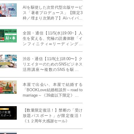
AIを駆使した次世代型出版サービ
ス「著者プロデュース」【限定3
枠／埋まり次第終了】AIハイパー
プレス・システム搭載
全国・通信【11/5(水)19:00~】人
生を変える、究極の読書体験「イ
ンフィニティ∞リーディング／
INFINITY ∞ READING」TYPE
W 11月課題本『THIRD
渋谷・通信【11/8(土)18:00〜】ク
MILLENNIUM THINKING アメリ
リエイターのためのSNSビジネス
カ最高峰大学の人気講義』
活用講座〜複数のSNSを駆使し
て“作品を仕事に変える”写真家・
青山裕企先生ご登壇！《発信力養
本屋で出会い、本屋で結婚する
成ラボPresents》
「BOOKLove結婚相談所～road to
marriage～《39歳以下限定》」全
国4拠点/関東/中部/関西/九州
【数量限定復活！】禁断の「受け
放題パスポート」が限定復活！
《１２周年大感謝セール》