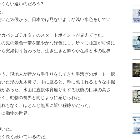
くらい遠いのだろう?
た。
乾いた気候から、日本では見ないような浅い水色をしてい
オカバンゴデルタ」のスタートポイントが見えてきた。
この先の景色一帯を艶やかな緑色にし、所々に睡蓮が可憐に
から突如切り替わった、生き生きと鮮やかな緑と水の世界
いう、現地人が昔から手作りをしてきた手漕ぎのボート一択
ぬいた形の丸木舟で、中に座ると、幹に包まれるような手掘
感があった。水面に直接体育座りをする状態の目線の高さ
低く、動物の視界と同じように感じられた。
流れもなく、ほとんど無音に近い程静かだった。
まに動物の世界。
づいた。
細く長く続いているのだ。