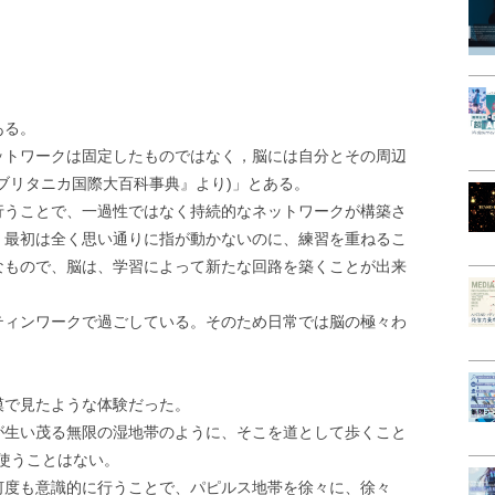
ある。
ットワークは固定したものではなく，脳には自分とその周辺
ブリタニカ国際大百科事典』より)」とある。
行うことで、一過性ではなく持続的なネットワークが構築さ
、最初は全く思い通りに指が動かないのに、練習を重ねるこ
なもので、脳は、学習によって新たな回路を築くことが出来
ティンワークで過ごしている。そのため日常では脳の極々わ
模で見たような体験だった。
が生い茂る無限の湿地帯のように、そこを道として歩くこと
を使うことはない。
何度も意識的に行うことで、パピルス地帯を徐々に、徐々