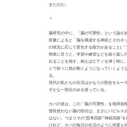
きたのだ。
＊
脳研究の中に、「脳の可塑性」という論が
辞書によると「脳を構成する神経とそのネ
の状況に応じて変化する能力があること(『
簡単に言うと、学習や練習などを繰り返し
れることを指す。例えばピアノを弾く時に
とで徐々に指が動くようになっていくよう
る。
現代の私たちの生活はかなりの割合をルー
ずかな一部分のみを使っている。
カバの道は、この「脳の可塑性」を地球規
普段使わない脳の部分は、まさにパピルス
はない。つまりその“思考回路”“神経回路”
けれど、カバの毎日の生活のように何度も