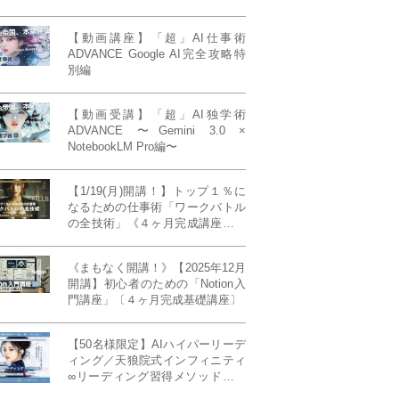
【動画講座】「超」AI仕事術
ADVANCE Google AI完全攻略特
別編
【動画受講】「超」AI独学術
ADVANCE 〜Gemini 3.0 ×
NotebookLM Pro編〜
【1/19(月)開講！】トップ１％に
なるための仕事術「ワークバトル
の全技術」《４ヶ月完成講座》ー
最強の時間術×脳科学×令和の武士
道ー 【50席限定】
《まもなく開講！》【2025年12月
開講】初心者のための「Notion入
門講座」〔４ヶ月完成基礎講座〕
【50名様限定】AIハイパーリーデ
ィング／天狼院式インフィニティ
∞リーディング習得メソッド《４
ヶ月完成本講座》