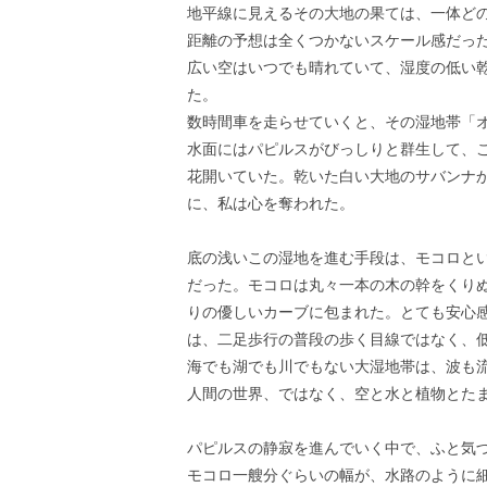
地平線に見えるその大地の果ては、一体どの
距離の予想は全くつかないスケール感だっ
広い空はいつでも晴れていて、湿度の低い
た。
数時間車を走らせていくと、その湿地帯「
水面にはパピルスがびっしりと群生して、
花開いていた。乾いた白い大地のサバンナ
に、私は心を奪われた。
底の浅いこの湿地を進む手段は、モコロと
だった。モコロは丸々一本の木の幹をくり
りの優しいカーブに包まれた。とても安心
は、二足歩行の普段の歩く目線ではなく、
海でも湖でも川でもない大湿地帯は、波も
人間の世界、ではなく、空と水と植物とた
パピルスの静寂を進んでいく中で、ふと気
モコロ一艘分ぐらいの幅が、水路のように