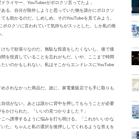
ライヤー、YouTuberがボロクソ言ってたよ」
である。自分が除外しようと思っていた物を誰かにボロクソ
も助かるのだ。しめしめ。そのYouTubeを見てみよう。
erにボロクソに言われていて気持ちがスッとした。しか私の推
る。
。けちで欲張りなのだ。無駄な投資をしたくないし、後で後
時間を投資していることを忘れがちだ。いや、ここまで時間
いのかもしれない。私はそこからエンドレスにYouTube
すめされなかった商品だ。故に、家電量販店でも手に取りも
に自信がない。あとは誰かに背中を押してもらうことが必要
声をかけられた。「いいの見つかりました？」
そこへ誘導するように悩みを打ち明ける。「これがいいかな
ていた。ちゃんと私の選択を後押ししてくれるような答えを