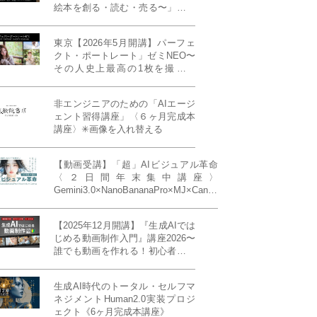
絵本を創る・読む・売る〜」イン
ディーズ対応版！あなたの作品を
天狼院書店で販売しよう！《各店
東京【2026年5月開講】パーフェ
20名限定》
クト・ポートレート」ゼミNEO〜
その人史上最高の1枚を撮る！
「撮り（モデル撮影）」「見せ
（講評）」「発表する（展示会開
非エンジニアのための「AIエージ
催）」《初参加大歓迎／12名限
ェント習得講座」〈６ヶ月完成本
定》
講座〉✳︎画像を入れ替える
【動画受講】「超」AIビジュアル革命
〈２日間年末集中講座〉
Gemini3.0×NanoBananaPro×MJ×Canva
＝「超」AIビジュアル革命《50席限
定》
【2025年12月開講】『生成AIでは
じめる動画制作入門』講座2026〜
誰でも動画を作れる！初心者から
始める3ヶ月動画制作プログラム
生成AI時代のトータル・セルフマ
ネジメントHuman2.0実装プロジ
ェクト《6ヶ月完成本講座》