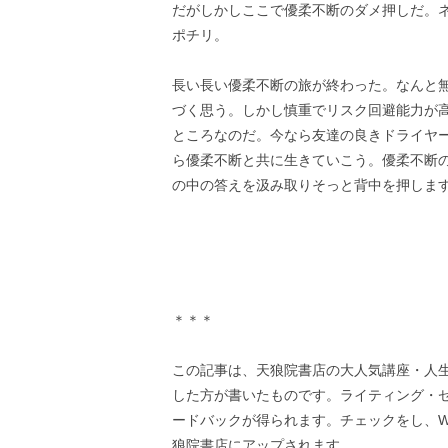
だがしかしここで優柔不断のダメ押しだ。ネ
ポチリ。
長い長い優柔不断の旅が終わった。なんと
づく思う。しかし慎重でリスク回避能力が
ところなのだ。今なら友達の良きドライヤ
ら優柔不断と共に生きていこう。優柔不断
の中の答えを汲み取りそっと背中を押しま
＊＊＊
この記事は、天狼院書店の大人気講座・人
した方が書いたものです。ライティング・
ードバックが得られます。チェックをし、W
狼院書店にアップされます。