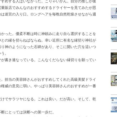
すすめする人はいなかった。こりゃいかん。自分の推しが後
電量販店でみんなのおすすめするドライヤーを見てみたが思
のは迷宮の入り口。ロングヘアを毎晩自然乾燥させながら週
向かった。優柔不断は時に神頼みに走り自ら選択することを
神との縁を切らねばならぬ。幸い近所に有名な縁切り神社が
祟り神のようになった石碑があり、そこに開いた穴を這いつ
いう。
マが書き連なっている。こんなくだらない縁切りを願ってい
た。担当の美容師さんがおすすめしてくれた高級美髪ドライ
の権威の意見に弱い。やっぱり美容師さんのおすすめが一番
だけでサラツヤになる。これは良い。だが高い。そして、乾
不断にとっては決断への第一歩だ。