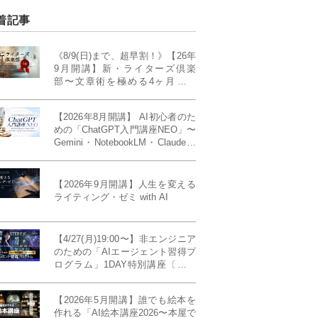
着記事
《8/9(日)まで、超早割！》【26年
9月開講】新・ライターズ倶楽
部〜文章術を極める4ヶ月講義
《「ライティング・ゼミ」の上級
コース／50席限定》
【2026年8月開講】 AI初心者のた
めの「ChatGPT入門講座NEO」〜
Gemini・NotebookLM・Claudeま
で、目的で使い分けられるように
なる4ヶ月〜〔４ヶ月完成基礎講
座〕
【2026年9月開講】人生を変える
ライティング・ゼミ with AI
【4/27(月)19:00〜】非エンジニア
のための「AIエージェント習得プ
ログラム」1DAY特別講座〔パワ
ーアップ版〕
【2026年5月開講】誰でも絵本を
作れる「AI絵本講座2026〜本屋で