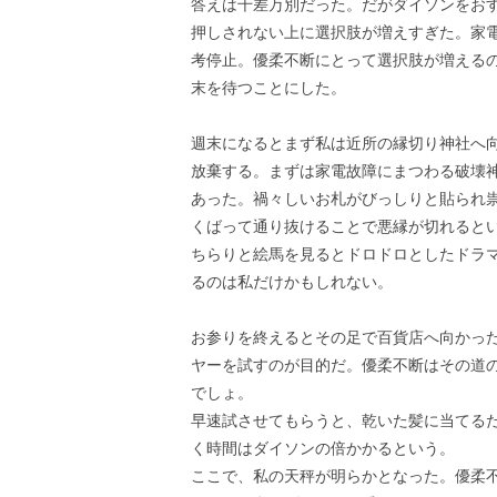
答えは千差万別だった。だがダイソンをお
押しされない上に選択肢が増えすぎた。家
考停止。優柔不断にとって選択肢が増える
末を待つことにした。
週末になるとまず私は近所の縁切り神社へ
放棄する。まずは家電故障にまつわる破壊
あった。禍々しいお札がびっしりと貼られ
くばって通り抜けることで悪縁が切れると
ちらりと絵馬を見るとドロドロとしたドラ
るのは私だけかもしれない。
お参りを終えるとその足で百貨店へ向かっ
ヤーを試すのが目的だ。優柔不断はその道
でしょ。
早速試させてもらうと、乾いた髪に当てる
く時間はダイソンの倍かかるという。
ここで、私の天秤が明らかとなった。優柔