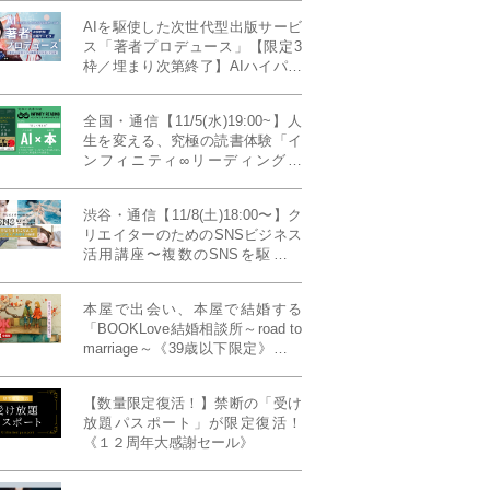
AIを駆使した次世代型出版サービ
ス「著者プロデュース」【限定3
枠／埋まり次第終了】AIハイパー
プレス・システム搭載
全国・通信【11/5(水)19:00~】人
生を変える、究極の読書体験「イ
ンフィニティ∞リーディング／
INFINITY ∞ READING」TYPE
W 11月課題本『THIRD
渋谷・通信【11/8(土)18:00〜】ク
MILLENNIUM THINKING アメリ
リエイターのためのSNSビジネス
カ最高峰大学の人気講義』
活用講座〜複数のSNSを駆使し
て“作品を仕事に変える”写真家・
青山裕企先生ご登壇！《発信力養
本屋で出会い、本屋で結婚する
成ラボPresents》
「BOOKLove結婚相談所～road to
marriage～《39歳以下限定》」全
国4拠点/関東/中部/関西/九州
【数量限定復活！】禁断の「受け
放題パスポート」が限定復活！
《１２周年大感謝セール》