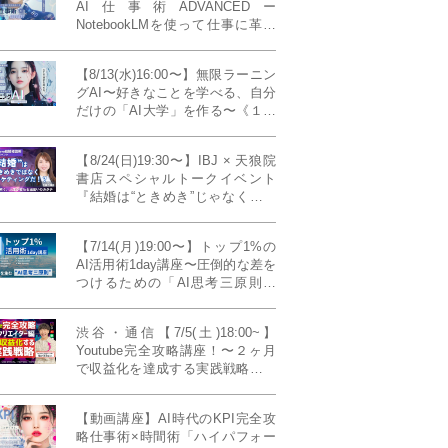
AI仕事術ADVANCEDー
NotebookLMを使って仕事に革命
を起こす！〔４ヶ月本講座〕
【8/13(水)16:00〜】無限ラーニン
グAI〜好きなことを学べる、自分
だけの「AI大学」を作る〜《１日
完成特別版》
【8/24(日)19:30〜】IBJ × 天狼院
書店スペシャルトークイベント
『結婚は“ときめき”じゃなくて、
マーケティングだ！？』〜データ
で読み解く、人生が変わる出会い
【7/14(月)19:00〜】トップ1%の
のカタチ〜《BOOKLove結婚相談
AI活用術1day講座〜圧倒的な差を
所presents》
つけるための「AI思考三原則」
《生成AIの教科書(35,000文字分)
プレゼント！》
渋谷・通信【7/5(土)18:00~】
Youtube完全攻略講座！〜２ヶ月
で収益化を達成する実践戦略！ゲ
スト：Norihikoさん(Youtube／映
像クリエイター)《Presented by
【動画講座】AI時代のKPI完全攻
発信力養成ラボNEO》
略仕事術×時間術「ハイパフォー