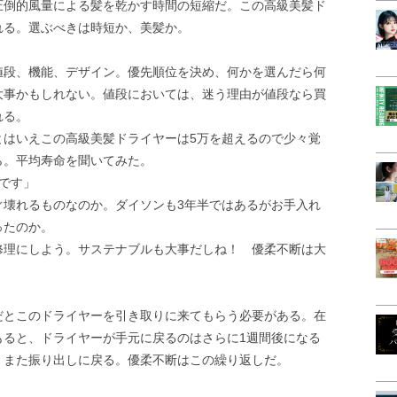
圧倒的風量による髪を乾かす時間の短縮だ。この高級美髪ド
れる。選ぶべきは時短か、美髪か。
値段、機能、デザイン。優先順位を決め、何かを選んだら何
大事かもしれない。値段においては、迷う理由が値段なら買
れる。
とはいえこの高級美髪ドライヤーは5万を超えるので少々覚
ら。平均寿命を聞いてみた。
です」
ぐ壊れるものなのか。ダイソンも3年半ではあるがお手入れ
ったのか。
修理にしよう。サステナブルも大事だしね！ 優柔不断は大
だとこのドライヤーを引き取りに来てもらう必要がある。在
もると、ドライヤーが手元に戻るのはさらに1週間後になる
。また振り出しに戻る。優柔不断はこの繰り返しだ。