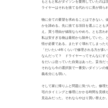
もともと私がダイソンを愛用していたのは
ライヤーはそれを捨てる代わりに美が得ら
物に全ての要望を求めることはできない。
かを諦める。先に捨てる項目を選ぶことも
え。買う理由が値段ならやめろ。とも言わ
私は安すぎる物は最初から除外していた。
悟が必要である。またすぐ壊れてしまった
「だいたい4年くらいで修理される方が多い
なんだって？ ドライヤーってそんなにす
をだいぶ怠っていた自覚はあった。妥当だ
それなら今の選択肢で一番安いダイソンの
義名分にも弱い。
そして家に帰りふと問題に気づいた。修理
宅のタイミングと修理にかかる時間を見積
見込みだった。それならやはり買い替えか