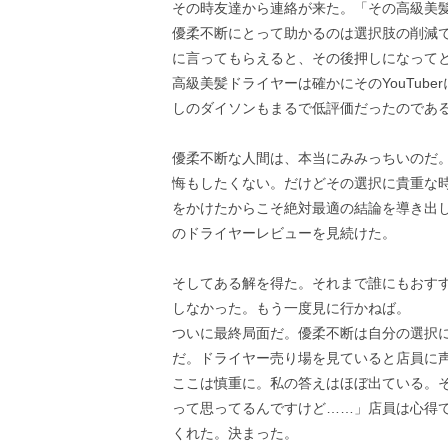
その時友達から連絡が来た。「その高級美髪ド
優柔不断にとって助かるのは選択肢の削減
に言ってもらえると、その後押しになってとて
高級美髪ドライヤーは確かにそのYouTub
しのダイソンもまるで低評価だったのであ
優柔不断な人間は、本当にみみっちいのだ
悔もしたくない。だけどその選択に貴重な
をかけたからこそ絶対最適の結論を導き出した
のドライヤーレビューを見続けた。
そしてある解を得た。それまで誰にもおす
しなかった。もう一度見に行かねば。
ついに最終局面だ。優柔不断は自分の選択
だ。ドライヤー売り場を見ていると店員に
ここは慎重に。私の答えはほぼ出ている。
って思ってるんですけど……」店員は心得
くれた。決まった。