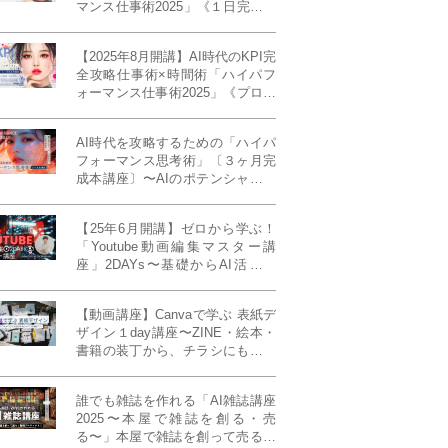
マンス仕事術2025」《１日完成特
別版》
【2025年8月開講】AI時代のKPI完
全攻略仕事術×時間術「ハイパフ
ォーマンス仕事術2025」《プロフ
ェッショナル版／６ヶ月完成本講
座》《50名限定》
AI時代を攻略するための「ハイパ
フォーマンス思考術」〔３ヶ月完
成本講座〕〜AIのポテンシャルを
最大限に引き出す必修メソッド〜
《50名様限定》
【25年6月開講】ゼロから学ぶ！
「Youtube動画編集マスター講
座」2DAYs〜基礎からAI活用ま
で！〈初心者大歓迎〉
【動画講座】Canvaで学ぶ 表紙デ
ザイン１day講座〜ZINE・絵本・
書籍の装丁から、チラシにも活か
せるレイアウト術まで！〜
誰でも雑誌を作れる「AI雑誌講座
2025〜本屋で雑誌を創る・売
る〜」本屋で雑誌を創って売る！