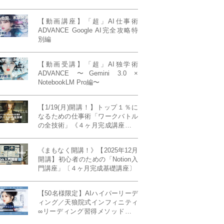
【動画講座】「超」AI仕事術
ADVANCE Google AI完全攻略特
別編
【動画受講】「超」AI独学術
ADVANCE 〜Gemini 3.0 ×
NotebookLM Pro編〜
【1/19(月)開講！】トップ１％に
なるための仕事術「ワークバトル
の全技術」《４ヶ月完成講座》ー
最強の時間術×脳科学×令和の武士
道ー 【50席限定】
《まもなく開講！》【2025年12月
開講】初心者のための「Notion入
門講座」〔４ヶ月完成基礎講座〕
【50名様限定】AIハイパーリーデ
ィング／天狼院式インフィニティ
∞リーディング習得メソッド《４
ヶ月完成本講座》