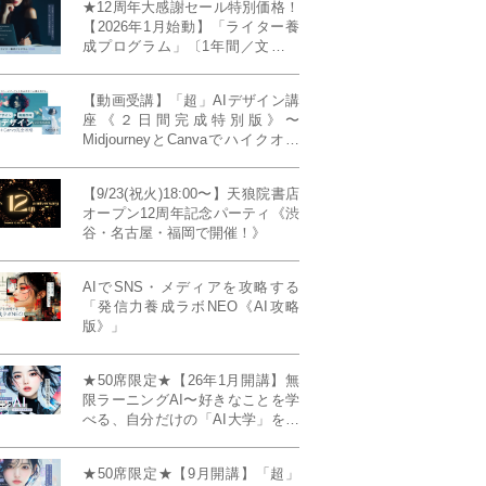
★12周年大感謝セール特別価格！
【2026年1月始動】「ライター養
成プログラム」〔1年間／文章講
座受け放題＋週1フィードバッ
ク〕〜“読む人を動かすライタ
【動画受講】「超」AIデザイン講
ー”へ、全国どこからでも。〜《全
座《２日間完成特別版》〜
店舗リアルタイム参加OK／録画
MidjourneyとCanvaでハイクオリ
視聴対応／限定4席》
ティ・デザインを自在に生成
【9/23(祝火)18:00〜】天狼院書店
オープン12周年記念パーティ《渋
谷・名古屋・福岡で開催！》
AIでSNS・メディアを攻略する
「発信力養成ラボNEO《AI攻略
版》」
★50席限定★【26年1月開講】無
限ラーニングAI〜好きなことを学
べる、自分だけの「AI大学」を作
る〜《4ヶ月完成本講座》
★50席限定★【9月開講】「超」