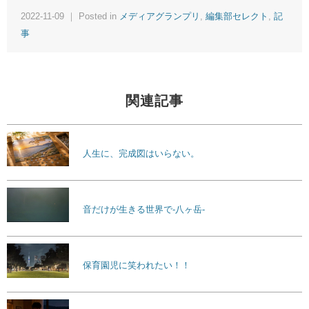
2022-11-09 ｜ Posted in
メディアグランプリ
,
編集部セレクト
,
記
事
関連記事
人生に、完成図はいらない。
音だけが生きる世界で-八ヶ岳-
保育園児に笑われたい！！