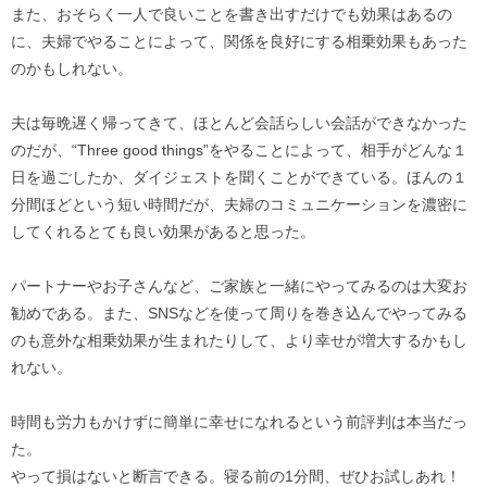
また、おそらく一人で良いことを書き出すだけでも効果はあるの
に、夫婦でやることによって、関係を良好にする相乗効果もあった
のかもしれない。
夫は毎晩遅く帰ってきて、ほとんど会話らしい会話ができなかった
のだが、“Three good things”をやることによって、相手がどんな１
日を過ごしたか、ダイジェストを聞くことができている。ほんの１
分間ほどという短い時間だが、夫婦のコミュニケーションを濃密に
してくれるとても良い効果があると思った。
パートナーやお子さんなど、ご家族と一緒にやってみるのは大変お
勧めである。また、SNSなどを使って周りを巻き込んでやってみる
のも意外な相乗効果が生まれたりして、より幸せが増大するかもし
れない。
時間も労力もかけずに簡単に幸せになれるという前評判は本当だっ
た。
やって損はないと断言できる。寝る前の1分間、ぜひお試しあれ！