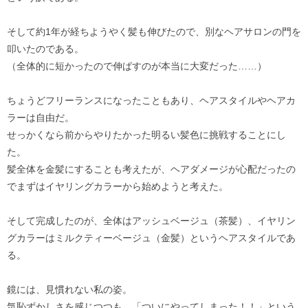
そして約1年が経ちようやく髪も伸びたので、別なヘアサロンの門を
叩いたのである。
（全体的に短かったので伸ばすのが本当に大変だった……）
ちょうどフリーランスになったこともあり、ヘアスタイルやヘアカ
ラーは自由だ。
せっかくなら前からやりたかった明るい髪色に挑戦することにし
た。
髪全体を金髪にすることも考えたが、ヘアダメージが心配だったの
でまずはイヤリングカラーから始めようと考えた。
そして完成したのが、全体はアッシュベージュ（茶髪）、イヤリン
グカラーはミルクティーベージュ（金髪）というヘアスタイルであ
る。
鏡には、見慣れない私の姿。
気恥ずかしさを感じつつも、「ついにやってしまった！！」という