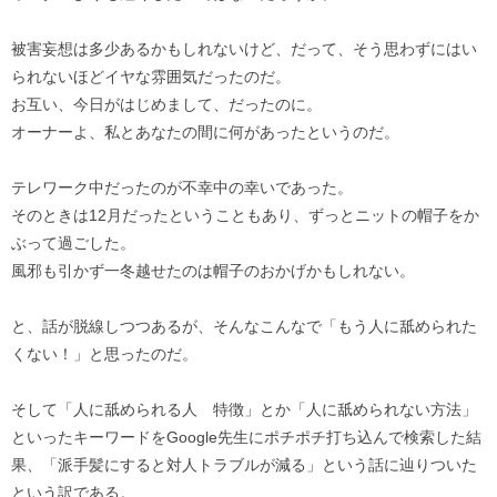
被害妄想は多少あるかもしれないけど、だって、そう思わずにはい
られないほどイヤな雰囲気だったのだ。
お互い、今日がはじめまして、だったのに。
オーナーよ、私とあなたの間に何があったというのだ。
テレワーク中だったのが不幸中の幸いであった。
そのときは12月だったということもあり、ずっとニットの帽子をか
ぶって過ごした。
風邪も引かず一冬越せたのは帽子のおかげかもしれない。
と、話が脱線しつつあるが、そんなこんなで「もう人に舐められた
くない！」と思ったのだ。
そして「人に舐められる人 特徴」とか「人に舐められない方法」
といったキーワードをGoogle先生にポチポチ打ち込んで検索した結
果、「派手髪にすると対人トラブルが減る」という話に辿りついた
という訳である。