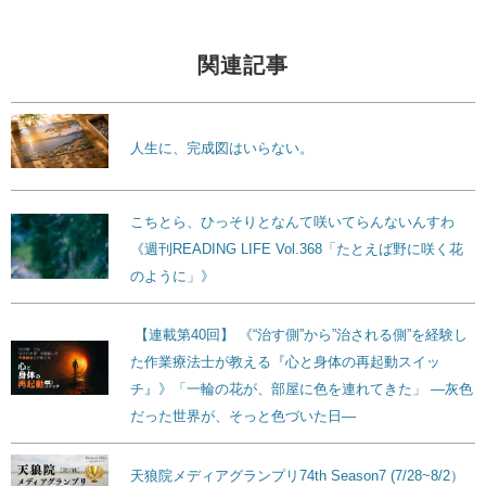
関連記事
人生に、完成図はいらない。
こちとら、ひっそりとなんて咲いてらんないんすわ
《週刊READING LIFE Vol.368「たとえば野に咲く花
のように」》
【連載第40回】 《“治す側”から”治される側”を経験し
た作業療法士が教える『心と身体の再起動スイッ
チ』》「一輪の花が、部屋に色を連れてきた」 ―灰色
だった世界が、そっと色づいた日―
天狼院メディアグランプリ74th Season7 (7/28~8/2）