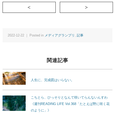
＜ ライティングで引き出された、わずか
バ
2022-12-22 ｜ Posted in
メディアグランプリ
,
記事
関連記事
人生に、完成図はいらない。
こちとら、ひっそりとなんて咲いてらんないんすわ
《週刊READING LIFE Vol.368「たとえば野に咲く花
のように」》