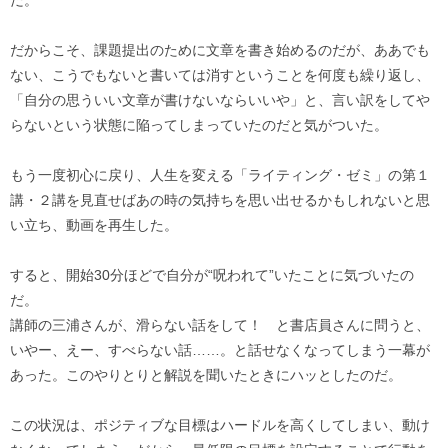
だからこそ、課題提出のために文章を書き始めるのだが、ああでも
ない、こうでもないと書いては消すということを何度も繰り返し、
「自分の思ういい文章が書けないならいいや」と、言い訳をしてや
らないという状態に陥ってしまっていたのだと気がついた。
もう一度初心に戻り、人生を変える「ライティング・ゼミ」の第１
講・２講を見直せばあの時の気持ちを思い出せるかもしれないと思
い立ち、動画を再生した。
すると、開始30分ほどで自分が“呪われて”いたことに気づいたの
だ。
講師の三浦さんが、滑らない話をして！ と書店員さんに問うと、
いやー、えー、すべらない話……。と話せなくなってしまう一幕が
あった。このやりとりと解説を聞いたときにハッとしたのだ。
この状況は、ポジティブな目標はハードルを高くしてしまい、動け