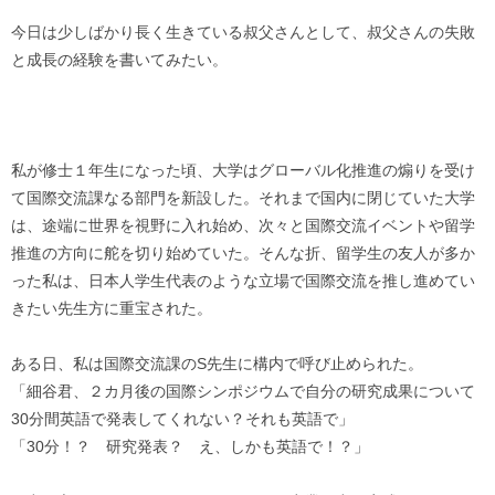
今日は少しばかり長く生きている叔父さんとして、叔父さんの失敗
と成長の経験を書いてみたい。
私が修士１年生になった頃、大学はグローバル化推進の煽りを受け
て国際交流課なる部門を新設した。それまで国内に閉じていた大学
は、途端に世界を視野に入れ始め、次々と国際交流イベントや留学
推進の方向に舵を切り始めていた。そんな折、留学生の友人が多か
った私は、日本人学生代表のような立場で国際交流を推し進めてい
きたい先生方に重宝された。
ある日、私は国際交流課のS先生に構内で呼び止められた。
「細谷君、２カ月後の国際シンポジウムで自分の研究成果について
30分間英語で発表してくれない？それも英語で」
「30分！？ 研究発表？ え、しかも英語で！？」