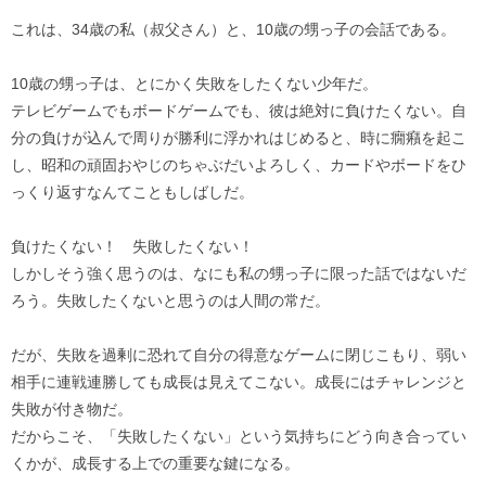
これは、34歳の私（叔父さん）と、10歳の甥っ子の会話である。
10歳の甥っ子は、とにかく失敗をしたくない少年だ。
テレビゲームでもボードゲームでも、彼は絶対に負けたくない。自
分の負けが込んで周りが勝利に浮かれはじめると、時に癇癪を起こ
し、昭和の頑固おやじのちゃぶだいよろしく、カードやボードをひ
っくり返すなんてこともしばしだ。
負けたくない！ 失敗したくない！
しかしそう強く思うのは、なにも私の甥っ子に限った話ではないだ
ろう。失敗したくないと思うのは人間の常だ。
だが、失敗を過剰に恐れて自分の得意なゲームに閉じこもり、弱い
相手に連戦連勝しても成長は見えてこない。成長にはチャレンジと
失敗が付き物だ。
だからこそ、「失敗したくない」という気持ちにどう向き合ってい
くかが、成長する上での重要な鍵になる。