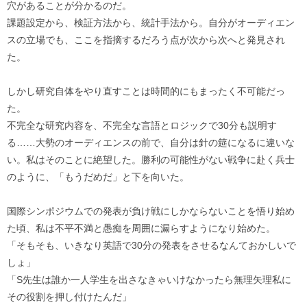
穴があることが分かるのだ。
課題設定から、検証方法から、統計手法から。自分がオーディエン
スの立場でも、ここを指摘するだろう点が次から次へと発見され
た。
しかし研究自体をやり直すことは時間的にもまったく不可能だっ
た。
不完全な研究内容を、不完全な言語とロジックで30分も説明す
る……大勢のオーディエンスの前で、自分は針の筵になるに違いな
い。私はそのことに絶望した。勝利の可能性がない戦争に赴く兵士
のように、「もうだめだ」と下を向いた。
国際シンポジウムでの発表が負け戦にしかならないことを悟り始め
た頃、私は不平不満と愚痴を周囲に漏らすようになり始めた。
「そもそも、いきなり英語で30分の発表をさせるなんておかしいで
しょ」
「S先生は誰か一人学生を出さなきゃいけなかったら無理矢理私に
その役割を押し付けたんだ」