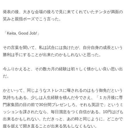
発表の後、大きな会場の後ろで見に来てくれていたチンタが満面の
笑みと親指ポーズでこう言った。
「Keita, Good Job!」
その言葉を聞いて、私は試合には負けたが、自分自身の成長という
勝利は手にすることが出来たのかもしれないと思った。
今ふりかえると、その数カ月の経験は初々しく懐かしい良い思い出
だ。
かといって、同じようなストレスに曝されるのはもう御免だという
気持ちもある。少しは人生経験を積んだ今でさえ、「１カ月後に専
門家集団の目の前で30分間プレゼンしろ。それも英語で」というミ
ッションを課されたなら、毎日溜息をつく自信がある。10円はげも
出来るかもしれない。ただきっと、あの時と同じように、どこかで
腹を据えて開き直ることが出来る気もしなくもない。