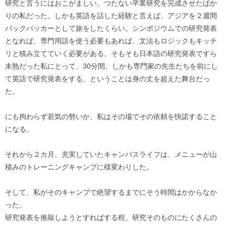
研究と言うにはおこがましい、つたない卒業研究を完成させたばか
りの私だった。しかも英語を話した経験と言えば、アジアを２週間
バックパッカーとして旅をしたくらい。シンポジウムでの研究発表
となれば、専門用語を使う必要もあれば、文法もロジックもキッチ
リと積み立てていく必要がある。そもそも日本語の研究発表ですら
未熟だった私にとって、30分間、しかも専門家の先生たちを前にし
て英語で研究発表をする、ということは身の丈を超えた舞台だっ
た。
にも拘わらず若気の勢いか、私はその場でその依頼を快諾すること
になる。
それから２カ月。充実していたキャンパスライフは、メニューが山
積みのトレーニングキャンプに様変わりした。
そして、私がそのキャンプで絶望するまでにそう時間はかからなか
った。
研究発表を推敲しようとすればする程、研究そのものにたくさんの