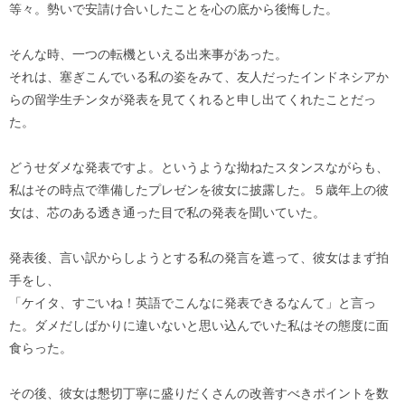
等々。勢いで安請け合いしたことを心の底から後悔した。
そんな時、一つの転機といえる出来事があった。
それは、塞ぎこんでいる私の姿をみて、友人だったインドネシアか
らの留学生チンタが発表を見てくれると申し出てくれたことだっ
た。
どうせダメな発表ですよ。というような拗ねたスタンスながらも、
私はその時点で準備したプレゼンを彼女に披露した。５歳年上の彼
女は、芯のある透き通った目で私の発表を聞いていた。
発表後、言い訳からしようとする私の発言を遮って、彼女はまず拍
手をし、
「ケイタ、すごいね！英語でこんなに発表できるなんて」と言っ
た。ダメだしばかりに違いないと思い込んでいた私はその態度に面
食らった。
その後、彼女は懇切丁寧に盛りだくさんの改善すべきポイントを数