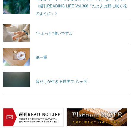
《週刊READING LIFE Vol.368「たとえば野に咲く花
のように」》
“ちょっと”痛いですよ
紙一重
音だけが生きる世界で-八ヶ岳-