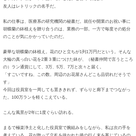
友人はレトリックの名手だ。
私の仕事は、医療系の研究機関の秘書だ。就任や開業のお祝い事に
胡蝶蘭の鉢植えを贈り合うのは、業務の一部。一方で毎度その処分
のことが気にかかっていたのだ。
豪華な胡蝶蘭の鉢植え。花のひと立ちが1列1万円だという。そんな
大輪の真っ白い花を2重３重につけた鉢が、（秘書仲間で言うところ
の）ラン通貨にして、3万、5万、7万と次々と届く。
「すごいですね、この数。周辺のお花屋さんどこも品切れだそうで
す」
今回は役員室を一周しても置ききれず、ずらりと廊下までつながっ
た。100万ランを軽くこえている。
こんな風景が2年に1度ぐらい訪れる。
まるで極楽浄土と化した役員室で腕組みをしながら、私は次の手を
考えている。花が散って立札を抜かれた後の行く末を案じているの