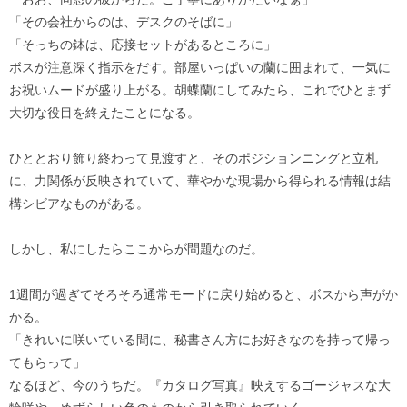
「その会社からのは、デスクのそばに」
「そっちの鉢は、応接セットがあるところに」
ボスが注意深く指示をだす。部屋いっぱいの蘭に囲まれて、一気に
お祝いムードが盛り上がる。胡蝶蘭にしてみたら、これでひとまず
大切な役目を終えたことになる。
ひととおり飾り終わって見渡すと、そのポジションニングと立札
に、力関係が反映されていて、華やかな現場から得られる情報は結
構シビアなものがある。
しかし、私にしたらここからが問題なのだ。
1週間が過ぎてそろそろ通常モードに戻り始めると、ボスから声がか
かる。
「きれいに咲いている間に、秘書さん方にお好きなのを持って帰っ
てもらって」
なるほど、今のうちだ。『カタログ写真』映えするゴージャスな大