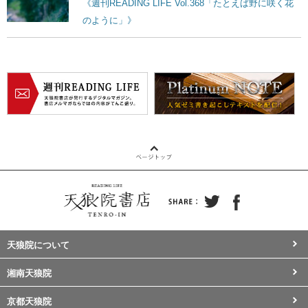
《週刊READING LIFE Vol.368「たとえば野に咲く花
のように」》
天狼院について
湘南天狼院
京都天狼院