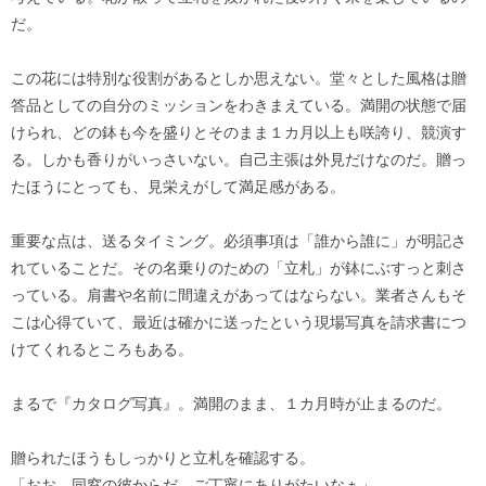
だ。
この花には特別な役割があるとしか思えない。堂々とした風格は贈
答品としての自分のミッションをわきまえている。満開の状態で届
けられ、どの鉢も今を盛りとそのまま１カ月以上も咲誇り、競演す
る。しかも香りがいっさいない。自己主張は外見だけなのだ。贈っ
たほうにとっても、見栄えがして満足感がある。
重要な点は、送るタイミング。必須事項は「誰から誰に」が明記さ
れていることだ。その名乗りのための「立札」が鉢にぶすっと刺さ
っている。肩書や名前に間違えがあってはならない。業者さんもそ
こは心得ていて、最近は確かに送ったという現場写真を請求書につ
けてくれるところもある。
まるで『カタログ写真』。満開のまま、１カ月時が止まるのだ。
贈られたほうもしっかりと立札を確認する。
「おお、同窓の彼からだ。ご丁寧にありがたいなぁ」