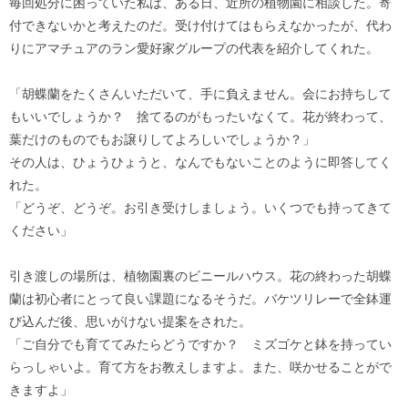
毎回処分に困っていた私は、ある日、近所の植物園に相談した。寄
付できないかと考えたのだ。受け付けてはもらえなかったが、代わ
りにアマチュアのラン愛好家グループの代表を紹介してくれた。
「胡蝶蘭をたくさんいただいて、手に負えません。会にお持ちして
もいいでしょうか？ 捨てるのがもったいなくて。花が終わって、
葉だけのものでもお譲りしてよろしいでしょうか？」
その人は、ひょうひょうと、なんでもないことのように即答してく
れた。
「どうぞ、どうぞ。お引き受けしましょう。いくつでも持ってきて
ください」
引き渡しの場所は、植物園裏のビニールハウス。花の終わった胡蝶
蘭は初心者にとって良い課題になるそうだ。バケツリレーで全鉢運
び込んだ後、思いがけない提案をされた。
「ご自分でも育ててみたらどうですか？ ミズゴケと鉢を持ってい
らっしゃいよ。育て方をお教えしますよ。また、咲かせることがで
きますよ」