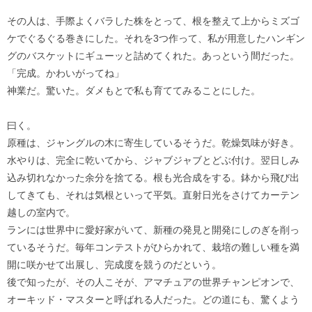
その人は、手際よくバラした株をとって、根を整えて上からミズゴ
ケでぐるぐる巻きにした。それを3つ作って、私が用意したハンギン
グのバスケットにギューッと詰めてくれた。あっという間だった。
「完成。かわいがってね」
神業だ。驚いた。ダメもとで私も育ててみることにした。
曰く。
原種は、ジャングルの木に寄生しているそうだ。乾燥気味が好き。
水やりは、完全に乾いてから、ジャブジャブとどぶ付け。翌日しみ
込み切れなかった余分を捨てる。根も光合成をする。鉢から飛び出
してきても、それは気根といって平気。直射日光をさけてカーテン
越しの室内で。
ランには世界中に愛好家がいて、新種の発見と開発にしのぎを削っ
ているそうだ。毎年コンテストがひらかれて、栽培の難しい種を満
開に咲かせて出展し、完成度を競うのだという。
後で知ったが、その人こそが、アマチュアの世界チャンピオンで、
オーキッド・マスターと呼ばれる人だった。どの道にも、驚くよう