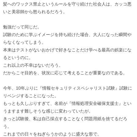
髪へのワックス禁止というルールを守り続けた社会人は、カッコ悪
いと美容師から怒られるだろう。
勉強だって同じだ。
試験のために学ぶイメージを持ち続けた場合、大人になった瞬間や
らなくなってしまう。
本来はテストがないおかげで好きなことだけ学べる最高の娯楽にな
るというのに。
これ以上の不幸はないだろう。
だからこそ目的を、状況に応じて考えることが重要なのである。
今年、10年ぶりに『情報セキュリティスペシャリスト試験』試験に
リベンジすることになった。
もっとも久しぶりすぎて、名前が『情報処理安全確保支援士』とい
うますます難しそうな感じに変わっていたが。
きっと試験後、私は自己採点することなく問題用紙を捨てるだろ
う。
これまでの日々をねぎらうかのように盛大な形で。