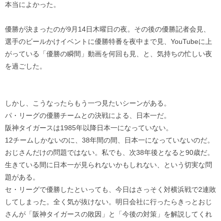
本当によかった。
優勝が決まったのが9月14日木曜日の夜。その後の優勝記者会見、
選手のビールかけイベントに優勝特番を夜中まで見、YouTubeに上
がっている「優勝の瞬間」動画を何回も見、と、気持ちの忙しい夜
を過ごした。
しかし、こうなったらもう一つ見たいシーンがある。
パ・リーグの優勝チームとの決戦による、日本一だ。
阪神タイガースは1985年以降日本一になっていない。
12チームしかないのに、38年間の間、日本一になっていないのだ。
おじさんだけの問題ではない。私でも、次38年後となると90歳だ。
生きている間に日本一が見られないかもしれない、という切実な問
題がある。
セ・リーグで優勝したといっても、今日はさっそく対横浜戦で2連敗
してしまった。全く気が抜けない。明日会社に行ったらきっとおじ
さんが「阪神タイガースの敗因」と「今後の対策」を解説してくれ