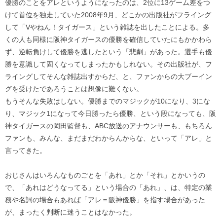
優勝のことをアレというようになったのは、2位に13ゲーム差をつ
けて首位を独走していた2008年9月、どこかの出版社がフライング
して「Vやねん！タイガース」という雑誌を出したことによる。多
くの人も同様に阪神タイガースの優勝を確信していたにもかかわら
ず、逆転負けして優勝を逃したという「悲劇」があった。選手も優
勝を意識して固くなってしまったかもしれない。その出版社が、フ
ライングしてそんな雑誌出すからだ、と、ファンからの大ブーイン
グを受けたであろうことは想像に難くない。
もうそんな失敗はしない。優勝までのマジックが10になり、3にな
り、マジック1になって今日勝ったら優勝、という段になっても、阪
神タイガースの岡田監督も、ABC放送のアナウンサーも、もちろん
ファンも、みんな、まだまだわからんからな、といって「アレ」と
言ってきた。
おじさんはいろんなものごとを「あれ」とか「それ」とかいうの
で、「あれはどうなってる」という場合の「あれ」、は、特定の業
務や名詞の場合もあれば「アレ＝阪神優勝」を指す場合があった
が、まったく判断に迷うことはなかった。