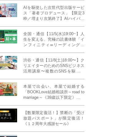
AIを駆使した次世代型出版サービ
ス「著者プロデュース」【限定3
枠／埋まり次第終了】AIハイパー
プレス・システム搭載
全国・通信【11/5(水)19:00~】人
生を変える、究極の読書体験「イ
ンフィニティ∞リーディング／
INFINITY ∞ READING」TYPE
W 11月課題本『THIRD
渋谷・通信【11/8(土)18:00〜】ク
MILLENNIUM THINKING アメリ
リエイターのためのSNSビジネス
カ最高峰大学の人気講義』
活用講座〜複数のSNSを駆使し
て“作品を仕事に変える”写真家・
青山裕企先生ご登壇！《発信力養
本屋で出会い、本屋で結婚する
成ラボPresents》
「BOOKLove結婚相談所～road to
marriage～《39歳以下限定》」全
国4拠点/関東/中部/関西/九州
【数量限定復活！】禁断の「受け
放題パスポート」が限定復活！
《１２周年大感謝セール》