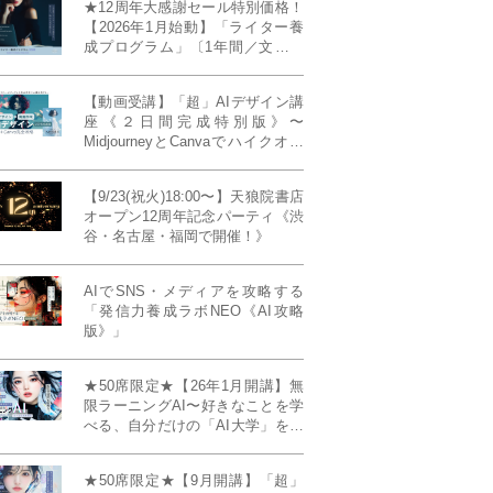
★12周年大感謝セール特別価格！
【2026年1月始動】「ライター養
成プログラム」〔1年間／文章講
座受け放題＋週1フィードバッ
ク〕〜“読む人を動かすライタ
【動画受講】「超」AIデザイン講
ー”へ、全国どこからでも。〜《全
座《２日間完成特別版》〜
店舗リアルタイム参加OK／録画
MidjourneyとCanvaでハイクオリ
視聴対応／限定4席》
ティ・デザインを自在に生成
【9/23(祝火)18:00〜】天狼院書店
オープン12周年記念パーティ《渋
谷・名古屋・福岡で開催！》
AIでSNS・メディアを攻略する
「発信力養成ラボNEO《AI攻略
版》」
★50席限定★【26年1月開講】無
限ラーニングAI〜好きなことを学
べる、自分だけの「AI大学」を作
る〜《4ヶ月完成本講座》
★50席限定★【9月開講】「超」