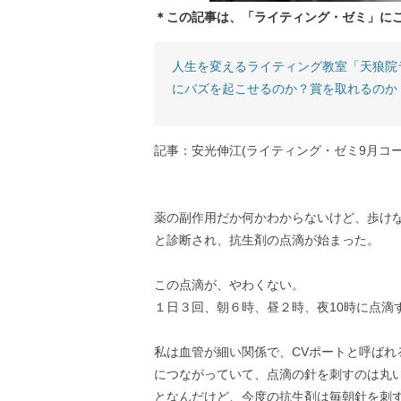
＊この記事は、「ライティング・ゼミ」に
人生を変えるライティング教室「天狼院
にバズを起こせるのか？賞を取れるのか
記事：安光伸江(ライティング・ゼミ9月コー
薬の副作用だか何かわからないけど、歩けな
と診断され、抗生剤の点滴が始まった。
この点滴が、やわくない。
１日３回、朝６時、昼２時、夜10時に点滴
私は血管が細い関係で、CVポートと呼ば
につながっていて、点滴の針を刺すのは丸
となんだけど、今度の抗生剤は毎朝針を刺