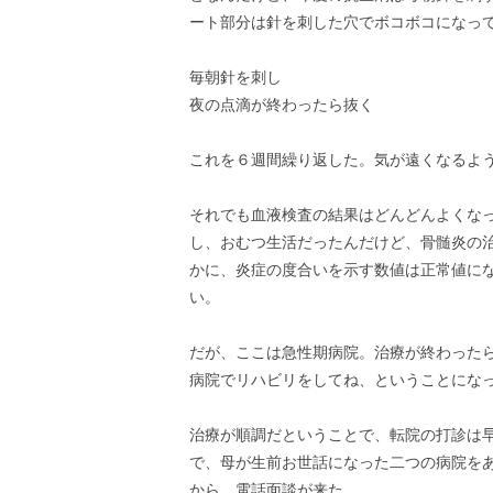
ート部分は針を刺した穴でボコボコになっ
毎朝針を刺し
夜の点滴が終わったら抜く
これを６週間繰り返した。気が遠くなるよ
それでも血液検査の結果はどんどんよくな
し、おむつ生活だったんだけど、骨髄炎の
かに、炎症の度合いを示す数値は正常値に
い。
だが、ここは急性期病院。治療が終わった
病院でリハビリをしてね、ということにな
治療が順調だということで、転院の打診は
で、母が生前お世話になった二つの病院を
から、電話面談が来た。