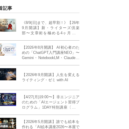
着記事
《8/9(日)まで、超早割！》【26年
9月開講】新・ライターズ倶楽
部〜文章術を極める4ヶ月講義
《「ライティング・ゼミ」の上級
コース／50席限定》
【2026年8月開講】 AI初心者のた
めの「ChatGPT入門講座NEO」〜
Gemini・NotebookLM・Claudeま
で、目的で使い分けられるように
なる4ヶ月〜〔４ヶ月完成基礎講
座〕
【2026年9月開講】人生を変える
ライティング・ゼミ with AI
【4/27(月)19:00〜】非エンジニア
のための「AIエージェント習得プ
ログラム」1DAY特別講座〔パワ
ーアップ版〕
【2026年5月開講】誰でも絵本を
作れる「AI絵本講座2026〜本屋で