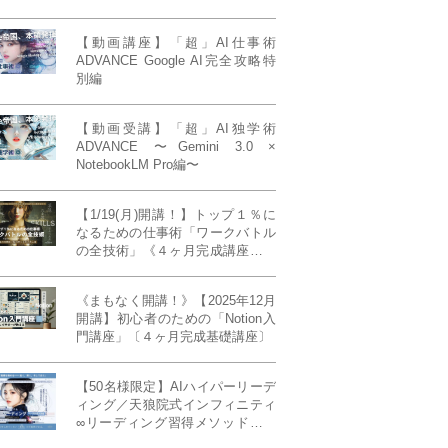
【動画講座】「超」AI仕事術
ADVANCE Google AI完全攻略特
別編
【動画受講】「超」AI独学術
ADVANCE 〜Gemini 3.0 ×
NotebookLM Pro編〜
【1/19(月)開講！】トップ１％に
なるための仕事術「ワークバトル
の全技術」《４ヶ月完成講座》ー
最強の時間術×脳科学×令和の武士
道ー 【50席限定】
《まもなく開講！》【2025年12月
開講】初心者のための「Notion入
門講座」〔４ヶ月完成基礎講座〕
【50名様限定】AIハイパーリーデ
ィング／天狼院式インフィニティ
∞リーディング習得メソッド《４
ヶ月完成本講座》