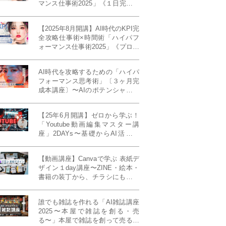
マンス仕事術2025」《１日完成特
別版》
【2025年8月開講】AI時代のKPI完
全攻略仕事術×時間術「ハイパフ
ォーマンス仕事術2025」《プロフ
ェッショナル版／６ヶ月完成本講
座》《50名限定》
AI時代を攻略するための「ハイパ
フォーマンス思考術」〔３ヶ月完
成本講座〕〜AIのポテンシャルを
最大限に引き出す必修メソッド〜
《50名様限定》
【25年6月開講】ゼロから学ぶ！
「Youtube動画編集マスター講
座」2DAYs〜基礎からAI活用ま
で！〈初心者大歓迎〉
【動画講座】Canvaで学ぶ 表紙デ
ザイン１day講座〜ZINE・絵本・
書籍の装丁から、チラシにも活か
せるレイアウト術まで！〜
誰でも雑誌を作れる「AI雑誌講座
2025〜本屋で雑誌を創る・売
る〜」本屋で雑誌を創って売る！