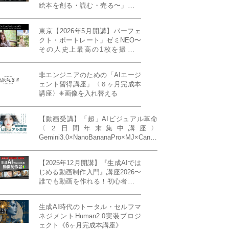
絵本を創る・読む・売る〜」イン
ディーズ対応版！あなたの作品を
天狼院書店で販売しよう！《各店
東京【2026年5月開講】パーフェ
20名限定》
クト・ポートレート」ゼミNEO〜
その人史上最高の1枚を撮る！
「撮り（モデル撮影）」「見せ
（講評）」「発表する（展示会開
非エンジニアのための「AIエージ
催）」《初参加大歓迎／12名限
ェント習得講座」〈６ヶ月完成本
定》
講座〉✳︎画像を入れ替える
【動画受講】「超」AIビジュアル革命
〈２日間年末集中講座〉
Gemini3.0×NanoBananaPro×MJ×Canva
＝「超」AIビジュアル革命《50席限
定》
【2025年12月開講】『生成AIでは
じめる動画制作入門』講座2026〜
誰でも動画を作れる！初心者から
始める3ヶ月動画制作プログラム
生成AI時代のトータル・セルフマ
ネジメントHuman2.0実装プロジ
ェクト《6ヶ月完成本講座》