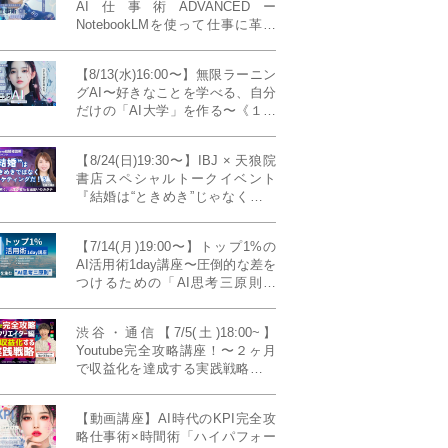
AI仕事術ADVANCEDー
NotebookLMを使って仕事に革命
を起こす！〔４ヶ月本講座〕
【8/13(水)16:00〜】無限ラーニン
グAI〜好きなことを学べる、自分
だけの「AI大学」を作る〜《１日
完成特別版》
【8/24(日)19:30〜】IBJ × 天狼院
書店スペシャルトークイベント
『結婚は“ときめき”じゃなくて、
マーケティングだ！？』〜データ
で読み解く、人生が変わる出会い
【7/14(月)19:00〜】トップ1%の
のカタチ〜《BOOKLove結婚相談
AI活用術1day講座〜圧倒的な差を
所presents》
つけるための「AI思考三原則」
《生成AIの教科書(35,000文字分)
プレゼント！》
渋谷・通信【7/5(土)18:00~】
Youtube完全攻略講座！〜２ヶ月
で収益化を達成する実践戦略！ゲ
スト：Norihikoさん(Youtube／映
像クリエイター)《Presented by
【動画講座】AI時代のKPI完全攻
発信力養成ラボNEO》
略仕事術×時間術「ハイパフォー