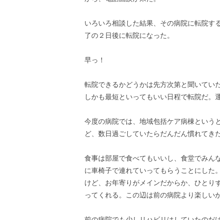
いろいろ相談した結果、その病院に転院す
了の２日後に転院になった。
早っ！
転院できるかどうかは先方次第と聞いてい
しかも最短といってもいい日程で転院だ。
今度の病院では、地域包括ケア病棟という
ど、数日過ごしていたらだんだん慣れてき
食事は部屋で食べてもいいし、食堂でみん
に車椅子で連れていってもらうことにした
けど、お年寄りがメインだからか、ひとり
ってくれる。この辺は前の病院より楽しい
前の病院でも少しリハビリはしていたのだ