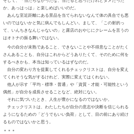
そして、「当たらなかったな、当たると思ったけれどダメだった
か、あっはっは」と楽しめばいいのだ。
あんな至近距離にある景品を当てられないなんて体の具合でも悪
いのではないかと気に病んでもしんどい。まして、「この射的っ
て、いんちきなんじゃないの」と露店のおやじにクレームを言うの
はオトナの振る舞いではない。
今の自分が未熟であること、できないことや不得意なことがたく
さんあることも、自分はこれからどうありたくて、そのために何を
するべきかも、本当は知っているはずなのだ。
自分の変わり方を提案してくれるチェックリストは、自分を変え
てくれそうな気がするけれど、実際に変えてはくれない。
他人が示す「平均・標準・普通」や「資質・才能・可能性という
偶然」が自分を成長させることなど、絶対にない。
それに気づいたとき、人生が豊かになるのではないか。
チェックリストは、わたしたちが自分の意志や決断を信じられる
ようになるための「どうでもいい負荷」として、目の前にあり続け
るものではないかと思う。
＊＊＊