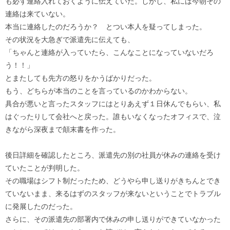
も必ず連絡入れておくように伝えていた。しかし、私には今朝その
連絡は来ていない。
本当に連絡したのだろうか？ とつい本人を疑ってしまった。
その状況を大急ぎで派遣先に伝えても、
「ちゃんと連絡が入っていたら、こんなことになっていないだろ
う！！」
とまたしても先方の怒りをかうばかりだった。
もう、どちらが本当のことを言っているのかわからない。
具合が悪いと言ったスタッフにはとりあえず１日休んでもらい、私
はぐったりして会社へと戻った。誰もいなくなったオフィスで、泣
きながら深夜まで顛末書を作った。
後日詳細を確認したところ、派遣先の別の社員が休みの連絡を受け
ていたことが判明した。
その職場はシフト制だったため、どうやら申し送りがきちんとでき
ていないまま、来るはずのスタッフが来ないということでトラブル
に発展したのだった。
さらに、その派遣先の部署内で休みの申し送りができていなかった