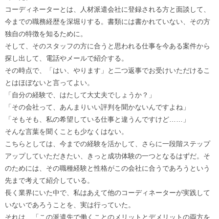
コーディネーターとは、人材派遣会社に登録される方と面談して、
今までの職務経歴を深堀りする。書類には書かれていない、その方
独自の特徴を知るために。
そして、そのスタッフの方に合うと思われる仕事を今ある案件から
探し出して、電話やメールで紹介する。
その時点で、「はい、やります」と二つ返事でお受けいただけるこ
とはほぼないと言ってよい。
「自分の経験で、はたして大丈夫でしょうか？」
「その会社って、あんまりいい評判を聞かないんですよね」
「そもそも、私の希望している仕事と違うんですけど……」
そんな言葉を聞くことも少なくはない。
こちらとしては、今までの経験を活かして、さらに一段階ステップ
アップしていただきたい、きっと成功体験の一つとなるはずだ。そ
のためには、その職種経験と性格がこの会社に合うであろうという
先まで考えて紹介している。
長く業界にいた中で、私はあえて他のコーディネーターが実践して
いないであろうことを、実は行っていた。
それは、「この派遣先で働くことのメリットとデメリットの両方を