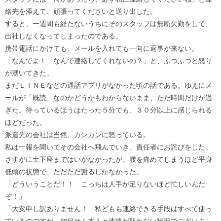
絡先を添えて、頑張ってくださいと送り出した。
すると、一週間も経たないうちにそのスタッフは無断欠勤をして、
出社しなくなってしまったのである。
携帯電話にかけても、メールを入れても一向に返事が来ない。
「なんでよ！ なんで連絡してくれないの？」と、ふつふつと怒り
が湧いてきた。
まだＬＩＮＥなどの通話アプリがなかった頃の話である。ゆえにメ
ールが「既読」なのかどうかもわからないまま、ただ時間だけが過
ぎた。待っているほうはたった５分でも、３０分以上に感じられる
ほどだった。
派遣先の会社は当然、カンカンに怒っている。
私は一報を聞いてその会社へ飛んでいき、責任者にお詫びをした。
さすがに土下座まではいかなかったが、腰を痛めてしまうほど平身
低頭の状態で、ただただ謝るしかなかった。
「どういうことだ！！ こっちは人手が足りないほど忙しいんだ
ぞ！」
「大変申し訳ありません！ 私どもも連絡できる手段はすべて使っ