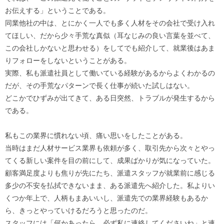
お伝えする」ということである。
同業他社の中は、とにかく一人でも多く人材をその会社で受け入れ
てほしい、だから少々手荒な真似（耳なじみの良い言葉を並べて、
この会社しかないと思わせる）をしてでも紹介して、就業後はあま
りフォローをしないということがある。
実際、私も派遣社員として働いている経験があるからよくわかるの
だが、その手荒なパターンで長く仕事が続いた試しはない。
どこかでひずみが出てきて、ある日突然、トラブルが発生するから
である。
私もこの業界に慣れない頃、痛い思いをしたことがある。
当時はまだ人材サービス業界も依頼が多く、取引先から次々とやっ
てくる新しい案件を目の前にして、成果ばかりが気になっていた。
顧客満足度よりも焦りが先にたち、派遣スタッフが就業前に感じる
多少の不安を払拭できないまま、ある派遣先へ紹介した。私よりい
くつか年上で、人柄もまあいいし、派遣先での業界経験もあるか
ら、きっとやっていけるだろうと思ったのだ。
スタッフには「何かあったら、必ず私に連絡してくださいね」と連