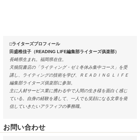
□ライターズプロフィール
田盛稚佳子（READING LIFE編集部ライターズ俱楽部）
長崎県生まれ。福岡県在住。
天狼院書店の「ライティング・ゼミ冬休み集中コース」を受
講し、ライティングの技術を学び、ＲＥＡＤＩＮＧ ＬＩＦＥ
編集部ライターズ俱楽部に参加。
主に人材サービス業に携わる中で人間の生き様を面白く感じ
ている。自身の経験を通して、一人でも笑顔になる文章を発
信していきたいアラフィフの事務職。
お問い合わせ