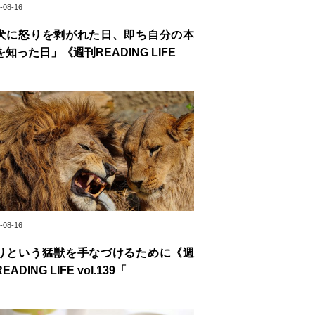
-08-16
犬に怒りを剥がれた日、即ち自分の本
を知った日」《週刊READING LIFE
-08-16
りという猛獣を手なづけるために《週
EADING LIFE vol.139「