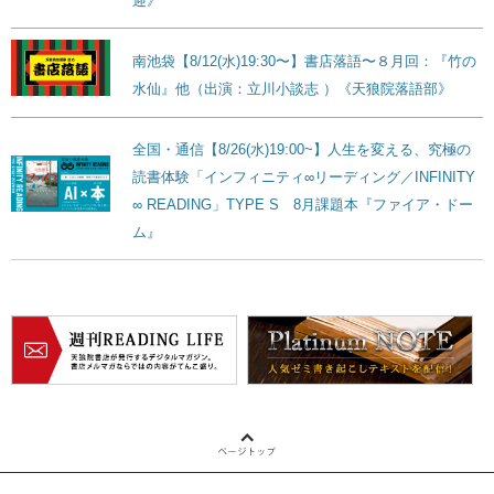
迎》
南池袋【8/12(水)19:30〜】書店落語〜８月回：『竹の
水仙』他（出演：立川小談志 ）《天狼院落語部》
全国・通信【8/26(水)19:00~】人生を変える、究極の
読書体験「インフィニティ∞リーディング／INFINITY
∞ READING」TYPE S 8月課題本『ファイア・ドー
ム』