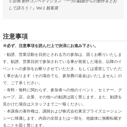
Ｃ企画 創作コンペティション『一つの戯曲からの創作をとお
して語ろう！』Vol.1 観客賞
注意事項
※必ず、注意事項を読んだ上で決済にお進み下さい。
・勧誘、営業活動を目的とされる方の参加は、固くお断りいたしま
す。勧誘、営業目的で参加されている事が発覚した場合、以降のイ
ベントへの参加をお断りさせていただき、もしくは退室していただ
く事があります（その場合でも、参加費の返金はいたしません）の
で、ご了承ください。
・有料・無料に関わらず、参加者への他のイベント、セミナー、グ
ループ、店、企業、その他への勧誘は固く禁じます。また、勧誘を
見かけた場合はスタッフまでご一報ください。
・本講座の著作権は、講師および株式会社東京プライズエージェン
シーに帰属します。内容の全部または一部を、他媒体に無断転載す
ることを固く禁じます。