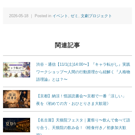
2026-05-18 ｜ Posted in
イベント
,
ゼミ
,
文劇プロジェクト
関連記事
渋谷・通信【11/1(土)14:00〜】『キャラ転がし』実践
ワークショップ〜人間の行動原理から紐解く『人格物
語理論』とは？〜
【京都】納涼！怪談読書会〜京都で一番「涼しい」
夜を《初めての方・おひとりさま大歓迎》
【名古屋】天狼院フェスタ｜夏祭り〜飲んで食べて語
り合う、天狼院の飲み会！《軽食付き／初参加大歓