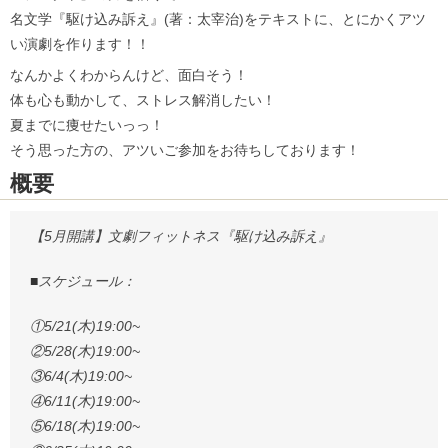
名文学『駆け込み訴え』(著：太宰治)をテキストに、とにかくアツ
い演劇を作ります！！
なんかよくわからんけど、面白そう！
体も心も動かして、ストレス解消したい！
夏までに痩せたいっっ！
そう思った方の、アツいご参加をお待ちしております！
概要
【5月開講】文劇フィットネス『駆け込み訴え』
■
スケジュール：
①5/21(木)19:00~
②5/28(木)19:00~
③6/4(木)19:00~
④6/11(木)19:00~
⑤6/18(木)19:00~