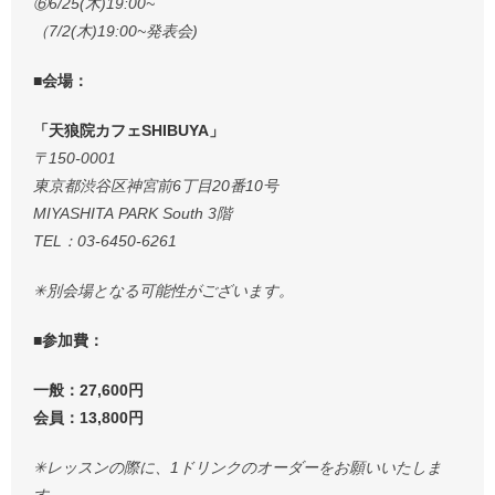
⑥6/25(木)19:00~
（7/2(木)19:00~発表会)
■会場：
「天狼院カフェSHIBUYA」
〒150-0001
東京都渋谷区神宮前6丁目20番10号
MIYASHITA PARK South 3階
TEL：03-6450-6261
✳︎別会場となる可能性がございます。
■参加費：
一般：27,600円
会員：13,800円
✳︎レッスンの際に、1ドリンクのオーダーをお願いいたしま
す。