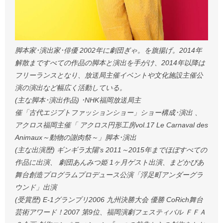
脚本家･演出家･俳優 2002年に劇団ぎゃ。を旗揚げ。2014年
解散まですべての作品の脚本と演出を手がけ、2014年以降は
フリーランスとなり、放送局主催イベントや文化施設主催公
演の演出など幅広く活動している。
(主な脚本･演出作品) ･NHK福岡放送局主
催「古代エジプトファッションショー」ショー構成･演出 、
アクロス福岡主催「 アクロス円形工房vol.17 Le Carnaval des
Animaux～動物の謝肉祭～」脚本･演出
(主な出演歴) ギンギラ太陽’s 2011～2015年までほぼすべての
作品に出演、 劇団あんみつ姫 1ヶ月ゲスト出演、まどかぴあ
舞台創造プログラムプロデュース公演「浮足町アンダーグラ
ウンド」出演
(受賞歴) E-1グランプリ2006 九州決勝大会 優勝 CoRich舞台
芸術アワード！2007 第9位、福岡演劇フェスティバル ＦＦＡ