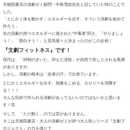
天狼院書店の演劇ゼミ顧問・中島雪絵先生と話していた時のことで
した。
「とにかく体を動かす・エネルギーを出す、そういう演劇を改めて
作ろう」
生の演劇の持つエネルギーに侵された“中毒者”同士、「やりましょ
う！」「面白そう！」と意気揚々と決まったのがこの企画！
『文劇フィットネス』です！
現代は、「抑制のきいた、抑えた演技」が自然で良しとされる風潮
がありますが、
しかし、演劇の根本は「役者の汗」で出来ています。
とにかくエネルギーを出す、熱量をこめる、カロリーを消費す
る！！！
そんな目的で作られる演劇があってもいいのではないかと思いま
す！笑
そして、「ただ動く」のでは芸がありません。
そこは天狼院書店・大人の演劇ゼミが持つ大人気シリーズ『文劇プ
ロジェクト』の力を借りて