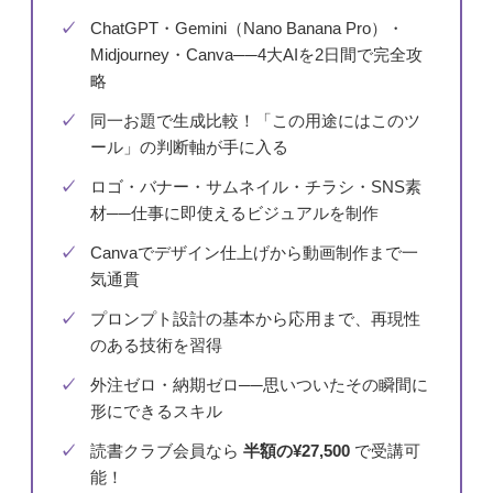
ChatGPT・Gemini（Nano Banana Pro）・
Midjourney・Canva──4大AIを2日間で完全攻
略
同一お題で生成比較！「この用途にはこのツ
ール」の判断軸が手に入る
ロゴ・バナー・サムネイル・チラシ・SNS素
材──仕事に即使えるビジュアルを制作
Canvaでデザイン仕上げから動画制作まで一
気通貫
プロンプト設計の基本から応用まで、再現性
のある技術を習得
外注ゼロ・納期ゼロ──思いついたその瞬間に
形にできるスキル
読書クラブ会員なら
半額の¥27,500
で受講可
能！