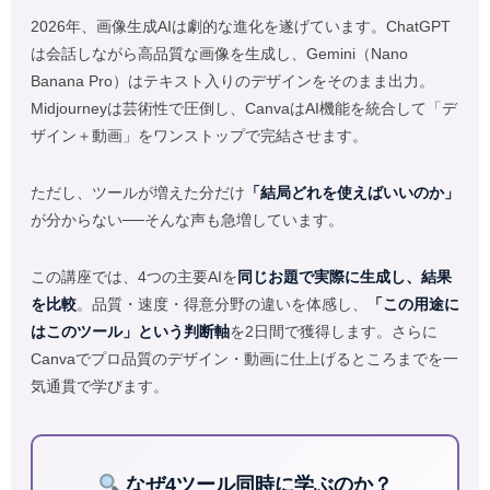
2026年、画像生成AIは劇的な進化を遂げています。ChatGPT
は会話しながら高品質な画像を生成し、Gemini（Nano
Banana Pro）はテキスト入りのデザインをそのまま出力。
Midjourneyは芸術性で圧倒し、CanvaはAI機能を統合して「デ
ザイン＋動画」をワンストップで完結させます。
ただし、ツールが増えた分だけ
「結局どれを使えばいいのか」
が分からない──そんな声も急増しています。
この講座では、4つの主要AIを
同じお題で実際に生成し、結果
を比較
。品質・速度・得意分野の違いを体感し、
「この用途に
はこのツール」という判断軸
を2日間で獲得します。さらに
Canvaでプロ品質のデザイン・動画に仕上げるところまでを一
気通貫で学びます。
なぜ4ツール同時に学ぶのか？