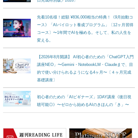
日完成特別版／2026〕
先着10名様！総額 ¥836,000相当の特典！《9月始動コ
ース》「AIパイロット養成プログラム」〔12ヶ月習得
コース〕〜1年間でAIを極める。そして、私の人生を
変える。
【2026年8月開講】 AI初心者のための「ChatGPT入門
講座NEO」〜Gemini・NotebookLM・Claudeまで、目
的で使い分けられるようになる4ヶ月〜〔４ヶ月完成
基礎講座〕
初心者のための「AIビギナーズ」1DAY講座《後日視
聴可能◎》〜ゼロから始めるAIのきほんの「き」〜