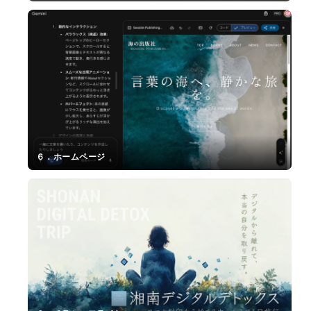
５．
YouTube
サ
ム
ネ
７．
イ
図
ル
６．ホームページ
解・
イ
ン
フ
ォ
グ
ラ
フ
ィ
ッ