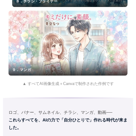
ク
８．チラシ・フライヤー
９．マンガ
▲ すべてAI画像生成＋Canvaで制作された作例です
ロゴ、バナー、サムネイル、チラシ、マンガ、動画──
これらすべてを、AIの力で「自分ひとりで」作れる時代が来ま
した。