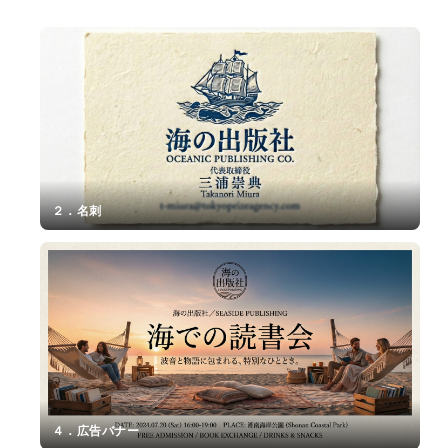
１．
ロ
ゴ
マ
ー
ク
２．名刺
３．
キ
ャ
ラ
ク
タ
ー
４．広告バナー