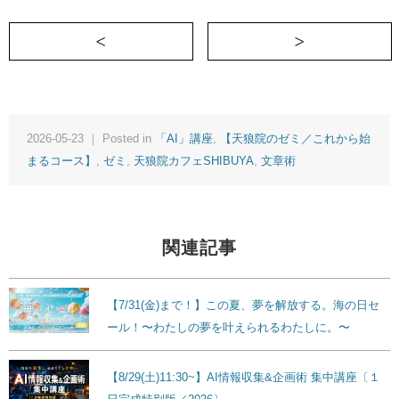
＜ 【8/16(日)】AI絵本 集中講座〔夏
2026-05-23 ｜ Posted in
「AI」講座
,
【天狼院のゼミ／これから始
まるコース】
,
ゼミ
,
天狼院カフェSHIBUYA
,
文章術
関連記事
【7/31(金)まで！】この夏、夢を解放する。海の日セ
ール！〜わたしの夢を叶えられるわたしに。〜
【8/29(土)11:30~】AI情報収集&企画術 集中講座〔１