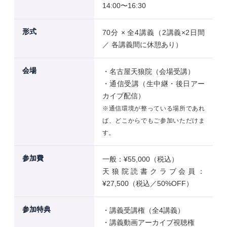
14:00〜16:30
形式
70分 × 全4講義（2講義×2日間
／ 各講義間に休憩あり）
会場
・名古屋天狼院（会場受講）
・通信受講（生中継・後日アー
カイブ配信）
※通信環境が整っている場所であれ
ば、どこからでもご参加いただけま
す。
参加費
一般：¥55,000（税込）
天狼院読書クラブ会員：
¥27,500（税込／50%OFF）
参加特典
・講義受講権（全4講義）
・講義動画アーカイブ視聴権