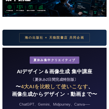
海の出版社 × 天狼院書店 共同企画
夏休み集中クリエイティブ
AIデザイン＆画像生成 集中講座
〔夏休み2日間完成特別版〕
〜
4大AIを比較して使いこなす
、
画像生成からデザイン・動画まで〜
ChatGPT、Gemini、Midjourney、Canva──