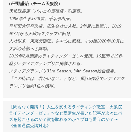
◽︎平野謙治（チーム天狼院）
天狼院書店「パルコ心斎橋店」副店長。
1995年生まれ26歳。千葉県出身。
早稲田大学卒業後、広告会社に入社。2年目に退職し、2019
年7月から天狼院スタッフに転身。
入社以来「東京天狼院」を中心に勤務。その後2020年10月に
大阪心斎橋へと異動。
2019年2月開講のライティング・ゼミを受講。16週間で15作
品がメディアグランプリに掲載される。
メディアグランプリ33rd Season, 34th Season総合優勝。
『この街には、君がいない。』など、累計5作品でメディアグ
ランプリ週間1位を獲得。
【間もなく開講！】人生を変えるライティング教室「天狼院
ライティング・ゼミ」〜なぜ受講生が書いた記事が次々にバ
ズを起こせるのか？賞を取れるのか？プロも通うのか？〜
《全国通信受講対応》