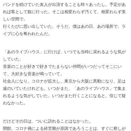
バンドを続けていた友人が出演することも時々あったし、予定があ
れば客として観に行った。そこは相変わらず汚くて、相変わらず美
しい空間で。
行くたびに思い出していた。そうだ。僕はあの日、あの場所で、ラ
イブに心を奪われたんだ。
「あのライブハウス」に行けば、いつでも当時に戻れるような気が
していた。
音楽のことが好きで好きでたまらない仲間がいつだってそこにい
て、大好きな音楽が鳴っていて。
社会人になり、コロナが拡大し、東京から大阪に異動になり、足は
遠のいていたけれども。いつかまた、「あのライブハウス」で集ま
れるような気がしていた。いつかまた行くことになると、信じて疑
わなかった。
だけどその日は、ついに訪れることはなかった。
閉館。コロナ禍による経営難が原因であろうことは、すぐに察しが