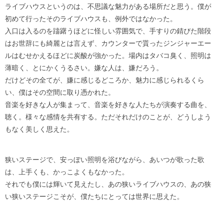
ライブハウスというのは、不思議な魅力がある場所だと思う。僕が
初めて行ったそのライブハウスも、例外ではなかった。
入口は入るのを躊躇うほどに怪しい雰囲気で、手すりの錆びた階段
はお世辞にも綺麗とは言えず、カウンターで貰ったジンジャーエー
ルはむせかえるほどに炭酸が強かった。場内はタバコ臭く、照明は
薄暗く、とにかくうるさい。嫌な人は、嫌だろう。
だけどその全てが、嫌に感じるどころか、魅力に感じられるくら
い、僕はその空間に取り憑かれた。
音楽を好きな人が集まって、音楽を好きな人たちが演奏する曲を、
聴く。様々な感情を共有する。ただそれだけのことが、どうしよう
もなく美しく思えた。
狭いステージで、安っぽい照明を浴びながら、あいつが歌った歌
は、上手くも、かっこよくもなかった。
それでも僕には輝いて見えたし、あの狭いライブハウスの、あの狭
い狭いステージこそが、僕たちにとっては世界に思えた。