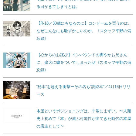
る日がきてしまうとは。
【R-18／30歳にもなるのに】コンドームを買うのは、
なぜこんなにも恥ずかしいのか。《スタッフ平野の備
忘録》
【心からのお詫び】インバウンドの爽やかお兄さん
に、盛大に嘘をついてしまった話《スタッフ平野の備
忘録》
“秘本“を超える衝撃ーその名も“読継本“／4月16日リリ
ース
本屋というポジショニングは、非常にまずい。〜人類
史上初めて「本」が滅ぶ可能性が出てきた時代の本屋
の店主として〜