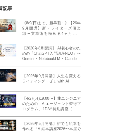
着記事
《8/9(日)まで、超早割！》【26年
9月開講】新・ライターズ倶楽
部〜文章術を極める4ヶ月講義
《「ライティング・ゼミ」の上級
コース／50席限定》
【2026年8月開講】 AI初心者のた
めの「ChatGPT入門講座NEO」〜
Gemini・NotebookLM・Claudeま
で、目的で使い分けられるように
なる4ヶ月〜〔４ヶ月完成基礎講
座〕
【2026年9月開講】人生を変える
ライティング・ゼミ with AI
【4/27(月)19:00〜】非エンジニア
のための「AIエージェント習得プ
ログラム」1DAY特別講座〔パワ
ーアップ版〕
【2026年5月開講】誰でも絵本を
作れる「AI絵本講座2026〜本屋で