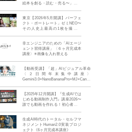
絵本を創る・読む・売る〜」イン
ディーズ対応版！あなたの作品を
天狼院書店で販売しよう！《各店
東京【2026年5月開講】パーフェ
20名限定》
クト・ポートレート」ゼミNEO〜
その人史上最高の1枚を撮る！
「撮り（モデル撮影）」「見せ
（講評）」「発表する（展示会開
非エンジニアのための「AIエージ
催）」《初参加大歓迎／12名限
ェント習得講座」〈６ヶ月完成本
定》
講座〉✳︎画像を入れ替える
【動画受講】「超」AIビジュアル革命
〈２日間年末集中講座〉
Gemini3.0×NanoBananaPro×MJ×Canva
＝「超」AIビジュアル革命《50席限
定》
【2025年12月開講】『生成AIでは
じめる動画制作入門』講座2026〜
誰でも動画を作れる！初心者から
始める3ヶ月動画制作プログラム
生成AI時代のトータル・セルフマ
ネジメントHuman2.0実装プロジ
ェクト《6ヶ月完成本講座》