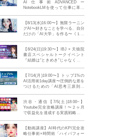
AI仕事術ADVANCEDー
NotebookLMを使って仕事に革命
を起こす！〔４ヶ月本講座〕
【8/13(水)16:00〜】無限ラーニン
グAI〜好きなことを学べる、自分
だけの「AI大学」を作る〜《１日
完成特別版》
【8/24(日)19:30〜】IBJ × 天狼院
書店スペシャルトークイベント
『結婚は“ときめき”じゃなくて、
マーケティングだ！？』〜データ
で読み解く、人生が変わる出会い
【7/14(月)19:00〜】トップ1%の
のカタチ〜《BOOKLove結婚相談
AI活用術1day講座〜圧倒的な差を
所presents》
つけるための「AI思考三原則」
《生成AIの教科書(35,000文字分)
プレゼント！》
渋谷・通信【7/5(土)18:00~】
Youtube完全攻略講座！〜２ヶ月
で収益化を達成する実践戦略！ゲ
スト：Norihikoさん(Youtube／映
像クリエイター)《Presented by
【動画講座】AI時代のKPI完全攻
発信力養成ラボNEO》
略仕事術×時間術「ハイパフォー