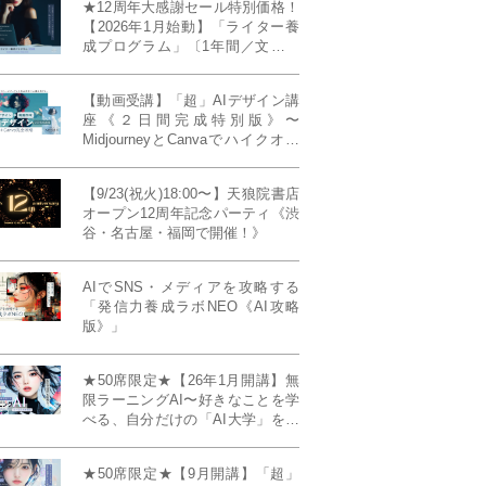
★12周年大感謝セール特別価格！
【2026年1月始動】「ライター養
成プログラム」〔1年間／文章講
座受け放題＋週1フィードバッ
ク〕〜“読む人を動かすライタ
【動画受講】「超」AIデザイン講
ー”へ、全国どこからでも。〜《全
座《２日間完成特別版》〜
店舗リアルタイム参加OK／録画
MidjourneyとCanvaでハイクオリ
視聴対応／限定4席》
ティ・デザインを自在に生成
【9/23(祝火)18:00〜】天狼院書店
オープン12周年記念パーティ《渋
谷・名古屋・福岡で開催！》
AIでSNS・メディアを攻略する
「発信力養成ラボNEO《AI攻略
版》」
★50席限定★【26年1月開講】無
限ラーニングAI〜好きなことを学
べる、自分だけの「AI大学」を作
る〜《4ヶ月完成本講座》
★50席限定★【9月開講】「超」