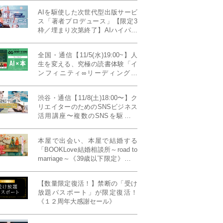
AIを駆使した次世代型出版サービ
ス「著者プロデュース」【限定3
枠／埋まり次第終了】AIハイパー
プレス・システム搭載
全国・通信【11/5(水)19:00~】人
生を変える、究極の読書体験「イ
ンフィニティ∞リーディング／
INFINITY ∞ READING」TYPE
W 11月課題本『THIRD
渋谷・通信【11/8(土)18:00〜】ク
MILLENNIUM THINKING アメリ
リエイターのためのSNSビジネス
カ最高峰大学の人気講義』
活用講座〜複数のSNSを駆使し
て“作品を仕事に変える”写真家・
青山裕企先生ご登壇！《発信力養
本屋で出会い、本屋で結婚する
成ラボPresents》
「BOOKLove結婚相談所～road to
marriage～《39歳以下限定》」全
国4拠点/関東/中部/関西/九州
【数量限定復活！】禁断の「受け
放題パスポート」が限定復活！
《１２周年大感謝セール》