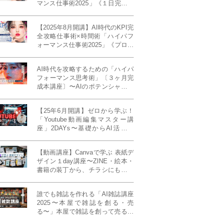
マンス仕事術2025」《１日完成特
別版》
【2025年8月開講】AI時代のKPI完
全攻略仕事術×時間術「ハイパフ
ォーマンス仕事術2025」《プロフ
ェッショナル版／６ヶ月完成本講
座》《50名限定》
AI時代を攻略するための「ハイパ
フォーマンス思考術」〔３ヶ月完
成本講座〕〜AIのポテンシャルを
最大限に引き出す必修メソッド〜
《50名様限定》
【25年6月開講】ゼロから学ぶ！
「Youtube動画編集マスター講
座」2DAYs〜基礎からAI活用ま
で！〈初心者大歓迎〉
【動画講座】Canvaで学ぶ 表紙デ
ザイン１day講座〜ZINE・絵本・
書籍の装丁から、チラシにも活か
せるレイアウト術まで！〜
誰でも雑誌を作れる「AI雑誌講座
2025〜本屋で雑誌を創る・売
る〜」本屋で雑誌を創って売る！