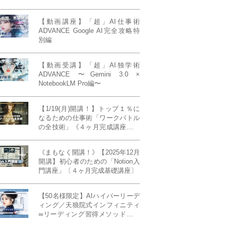
【動画講座】「超」AI仕事術
ADVANCE Google AI完全攻略特
別編
【動画受講】「超」AI独学術
ADVANCE 〜Gemini 3.0 ×
NotebookLM Pro編〜
【1/19(月)開講！】トップ１％に
なるための仕事術「ワークバトル
の全技術」《４ヶ月完成講座》ー
最強の時間術×脳科学×令和の武士
道ー 【50席限定】
《まもなく開講！》【2025年12月
開講】初心者のための「Notion入
門講座」〔４ヶ月完成基礎講座〕
【50名様限定】AIハイパーリーデ
ィング／天狼院式インフィニティ
∞リーディング習得メソッド《４
ヶ月完成本講座》