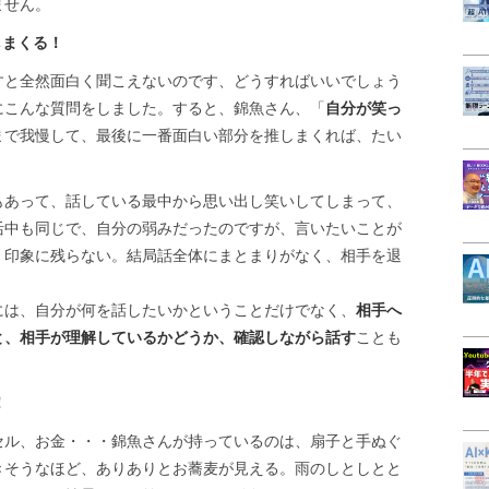
ません。
しまくる！
すと全然面白く聞こえないのです、どうすればいいでしょう
にこんな質問をしました。すると、錦魚さん、「
自分が笑っ
まで我慢して、最後に一番面白い部分を推しまくれば、たい
もあって、話している最中から思い出し笑いしてしまって、
活中も同じで、自分の弱みだったのですが、言いたいことが
、印象に残らない。結局話全体にまとまりがなく、相手を退
には、自分が何を話したいかということだけでなく、
相手へ
と、相手が理解しているかどうか、確認しながら話す
ことも
！
セル、お金・・・錦魚さんが持っているのは、扇子と手ぬぐ
きそうなほど、ありありとお蕎麦が見える。雨のしとしとと