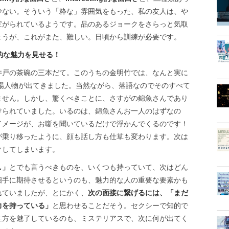
少ない。そういう「粋な」雰囲気をもった、私の友人は、や
宝がられているようです。品のあるジョークをさらっと気取
ょうが、これがまた、難しい。日頃から訓練が必要です。
的な魅力を見せる！
井戸の茶碗の三本だて。このうちの金明竹では、なんと実に
登場人物が出てきました。当然ながら、落語なのでそのすべて
ません。しかし、驚くべきことに、さすがの錦魚さんであり
けられていました。いるのは、錦魚さんお一人のはずなの
イメージが、お噺を聞いているだけで浮かんでくるのです！
が乗り移ったように、顔も話し方も仕草も変わります。次は
クしてしまいます。
し」
とでも言うべきものを、いくつも持っていて、次はどん
相手に期待させるというのも、魅力的な人の重要な要素かも
れていましたが、とにかく、
次の面接に繋げるには、「まだ
力を持っている」
と思わせることだそう。セクシーで知的で
性方を魅了しているのも、ミステリアスで、次に何が出てく