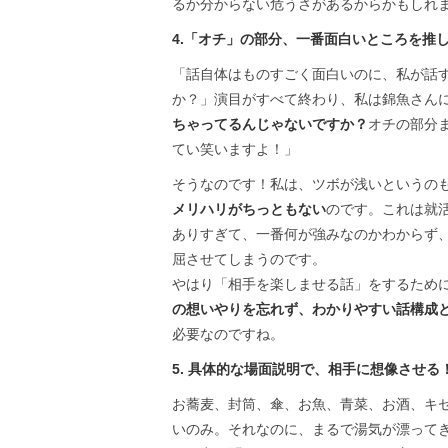
るか分からない危うさがあるからかもしれ
4.「オチ」の部分、一番面白いところを推
「話自体はものすごく面白いのに、私が話
か？」演目がすべて終わり、私は錦魚さん
ちゃってるんじゃないですか？
オチの部分
てい笑いますよ！」
そうなのです！私は、ツボが浅いというの
メリハリがちっともない
のです。これは就
ありすぎて、一番何が強みなのかわからず
屈させてしまうのです。
やはり「相手を楽しませる話」をするため
の想いやりを忘れず、わかりやすい話構成
必要なのですね。
5. 具体的な場面説明で、相手に想像させる
お蕎麦、封筒、傘、お魚、青菜、お酒、キ
いのみ。それなのに、まるで湯気が漂って