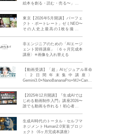
絵本を創る・読む・売る〜」イン
ディーズ対応版！あなたの作品を
天狼院書店で販売しよう！《各店
東京【2026年5月開講】パーフェ
20名限定》
クト・ポートレート」ゼミNEO〜
その人史上最高の1枚を撮る！
「撮り（モデル撮影）」「見せ
（講評）」「発表する（展示会開
非エンジニアのための「AIエージ
催）」《初参加大歓迎／12名限
ェント習得講座」〈６ヶ月完成本
定》
講座〉✳︎画像を入れ替える
【動画受講】「超」AIビジュアル革命
〈２日間年末集中講座〉
Gemini3.0×NanoBananaPro×MJ×Canva
＝「超」AIビジュアル革命《50席限
定》
【2025年12月開講】『生成AIでは
じめる動画制作入門』講座2026〜
誰でも動画を作れる！初心者から
始める3ヶ月動画制作プログラム
生成AI時代のトータル・セルフマ
ネジメントHuman2.0実装プロジ
ェクト《6ヶ月完成本講座》