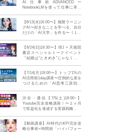
AI仕事術ADVANCEDー
NotebookLMを使って仕事に革命
を起こす！〔４ヶ月本講座〕
【8/13(水)16:00〜】無限ラーニン
グAI〜好きなことを学べる、自分
だけの「AI大学」を作る〜《１日
完成特別版》
【8/24(日)19:30〜】IBJ × 天狼院
書店スペシャルトークイベント
『結婚は“ときめき”じゃなくて、
マーケティングだ！？』〜データ
で読み解く、人生が変わる出会い
【7/14(月)19:00〜】トップ1%の
のカタチ〜《BOOKLove結婚相談
AI活用術1day講座〜圧倒的な差を
所presents》
つけるための「AI思考三原則」
《生成AIの教科書(35,000文字分)
プレゼント！》
渋谷・通信【7/5(土)18:00~】
Youtube完全攻略講座！〜２ヶ月
で収益化を達成する実践戦略！ゲ
スト：Norihikoさん(Youtube／映
像クリエイター)《Presented by
【動画講座】AI時代のKPI完全攻
発信力養成ラボNEO》
略仕事術×時間術「ハイパフォー