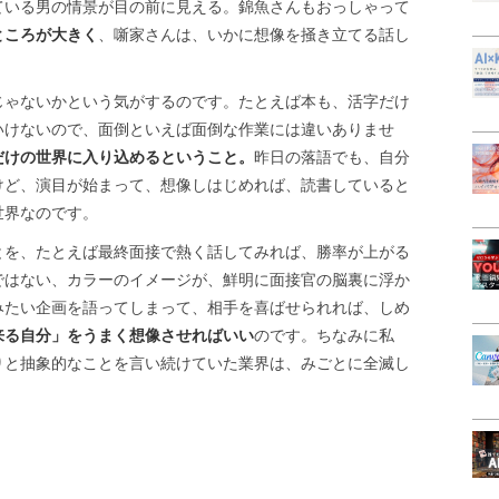
ている男の情景が目の前に見える。錦魚さんもおっしゃって
ところが大きく
、噺家さんは、いかに想像を掻き立てる話し
じゃないかという気がするのです。たとえば本も、活字だけ
いけないので、面倒といえば面倒な作業には違いありませ
だけの世界に入り込めるということ。
昨日の落語でも、自分
けど、演目が始まって、想像しはじめれば、読書していると
世界なのです。
とを、たとえば最終面接で熱く話してみれば、勝率が上がる
ではない、カラーのイメージが、鮮明に面接官の脳裏に浮か
みたい企画を語ってしまって、相手を喜ばせられれば、しめ
来る自分」をうまく想像させればいい
のです。ちなみに私
りと抽象的なことを言い続けていた業界は、みごとに全滅し