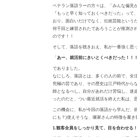
ベテラン落語ラーの方々は、「みんな偏見
『もっと早く知っておくべきだった』って、
おり。面白いだけでなく、伝統芸能という
何千回と練習されたであろうことが推測さ
のです！！
そして、落語を聴きおえ、私が一番強く思
「
あー、就活前にきいとくべきだった！！
でありました。
なにしろ、落語とは、多くの人の前で、全
究極の芸であり、その歴史は江戸時代から
師となるべし。自分があれだけ苦悩し、迷
ったのだと、つい最近就活を終えた私は、
この機会に、私が今回の落語から学んだ、
にも？)使えそうな、噺家さんの特徴を書き
1.観客全員をしっかり見て、目を合わせる