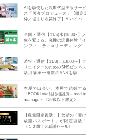
AIを駆使した次世代型出版サービ
ス「著者プロデュース」【限定3
枠／埋まり次第終了】AIハイパー
プレス・システム搭載
全国・通信【11/5(水)19:00~】人
生を変える、究極の読書体験「イ
ンフィニティ∞リーディング／
INFINITY ∞ READING」TYPE
W 11月課題本『THIRD
渋谷・通信【11/8(土)18:00〜】ク
MILLENNIUM THINKING アメリ
リエイターのためのSNSビジネス
カ最高峰大学の人気講義』
活用講座〜複数のSNSを駆使し
て“作品を仕事に変える”写真家・
青山裕企先生ご登壇！《発信力養
本屋で出会い、本屋で結婚する
成ラボPresents》
「BOOKLove結婚相談所～road to
marriage～《39歳以下限定》」全
国4拠点/関東/中部/関西/九州
【数量限定復活！】禁断の「受け
放題パスポート」が限定復活！
《１２周年大感謝セール》