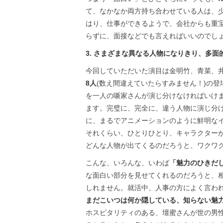
て、なかなか両方持ち合わせている人は、
はり、仕事ができるようで、会社からも重
らずに、面接などでも言えればいいのでし
3. さまざまな異なる人物になりきり、多面
今回していただいた演目は金明竹、青菜、
8人
(数え間違えていたらすみません！)の
を一人の噺家さんが演じ分けなければいけ
ます。完璧に、完全に、違う人物に演じ分
に、まるでアニメーションのように鮮明な
それくらい、ひとりひとり、キャラクター
どんな人物が出てくるのだろうと、ワクワ
こんな、いろんな、いわば
「魅力のひきだ
な面白い部分を見せてくれるのだろうと、
しれません。就活中、人事の方によく言わ
まだこいつは何か隠している、知らない魅
ホスピタリティのある、壇蜜さんが世の男