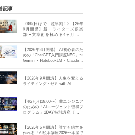
着記事
《8/9(日)まで、超早割！》【26年
9月開講】新・ライターズ倶楽
部〜文章術を極める4ヶ月講義
《「ライティング・ゼミ」の上級
コース／50席限定》
【2026年8月開講】 AI初心者のた
めの「ChatGPT入門講座NEO」〜
Gemini・NotebookLM・Claudeま
で、目的で使い分けられるように
なる4ヶ月〜〔４ヶ月完成基礎講
座〕
【2026年9月開講】人生を変える
ライティング・ゼミ with AI
【4/27(月)19:00〜】非エンジニア
のための「AIエージェント習得プ
ログラム」1DAY特別講座〔パワ
ーアップ版〕
【2026年5月開講】誰でも絵本を
作れる「AI絵本講座2026〜本屋で