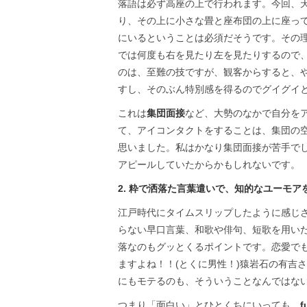
落語は必ず高座の上で行われます。今回、
り、その上に小さな畳と座布団の上に座っ
にいるということは必須だそうです。その
では何度も右を見たり左を見たりするので
のは、至難の技ですが、観客からすると、
すし、そのぶん特別感を得るのでグイグイ
これは
集団面接
など、大勢のなかで自分を
て、アイコンタクトをすることは、集団の
思いました。私はかなり集団面接が苦手で
アピールしていたからかもしれないです。
2. 粋で洒落た言葉遣いで、知的なユーモア
江戸時代にタイムスリップしたように感じ
らない早口言葉、和歌や俳句、短歌を用い
落なのもグッとくるポイントです。恋愛で
ますよね！！(とくに男性！)猿岩石の有吉
にもモテるのも、そういうことなんではな
つまり「面白い」とひとくちにいっても、