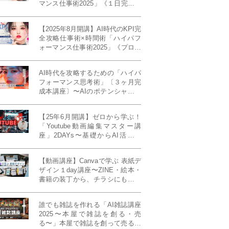
マンス仕事術2025」《１日完成特
別版》
【2025年8月開講】AI時代のKPI完
全攻略仕事術×時間術「ハイパフ
ォーマンス仕事術2025」《プロフ
ェッショナル版／６ヶ月完成本講
座》《50名限定》
AI時代を攻略するための「ハイパ
フォーマンス思考術」〔３ヶ月完
成本講座〕〜AIのポテンシャルを
最大限に引き出す必修メソッド〜
《50名様限定》
【25年6月開講】ゼロから学ぶ！
「Youtube動画編集マスター講
座」2DAYs〜基礎からAI活用ま
で！〈初心者大歓迎〉
【動画講座】Canvaで学ぶ 表紙デ
ザイン１day講座〜ZINE・絵本・
書籍の装丁から、チラシにも活か
せるレイアウト術まで！〜
誰でも雑誌を作れる「AI雑誌講座
2025〜本屋で雑誌を創る・売
る〜」本屋で雑誌を創って売る！