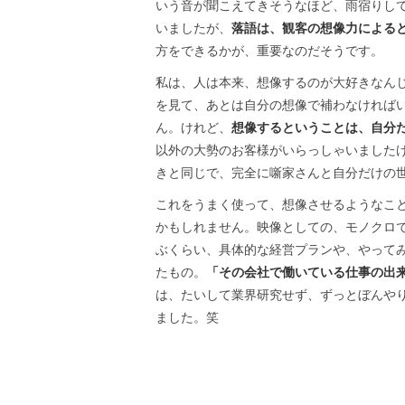
いう音が聞こえてきそうなほど、雨宿りし
いましたが、
落語は、観客の想像力による
方をできるかが、重要なのだそうです。
私は、人は本来、想像するのが大好きなん
を見て、あとは自分の想像で補わなければ
ん。けれど、
想像するということは、自分
以外の大勢のお客様がいらっしゃいました
きと同じで、完全に噺家さんと自分だけの
これをうまく使って、想像させるようなこ
かもしれません。映像としての、モノクロ
ぶくらい、具体的な経営プランや、やって
たもの。
「その会社で働いている仕事の出
は、たいして業界研究せず、ずっとぼんや
ました。笑