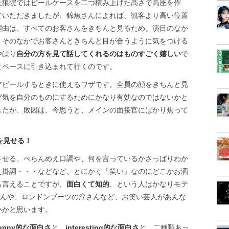
天狼院ではビールケースを二つ積み上げた高さで高座を作
ていただきましたが、錦魚さんによれば、観客より高い位置
理由は、すべてのお客さんをきちんと見るため。演目のなか
、そのなかでお客さんときちんと目が合うように気をつける
やはり
自分の方を見て話してくれるのはものすごく嬉しい
で
とペースに引き込まれて行くのです。
アピールするときに使えるワザです。全員の顔をきちんと見
空気を自分のものにするためにかなり有効なのではないかと
したが、敗因は、今思うと、メインの面接官にばかり焦って
を見せる！
させる、べらんめえ口調や、何を言っているかさっぱりわか
た掛詞・・・などなど、とにかく「笑い」なのにどこかお洒
も言えることですが、
面白くて知的
、という人はかなりモテ
さんや、ロンドンブーツの淳さんなど、お笑い芸人があんな
いかと思います。
funny的な面白さ
と、
interesting的な面白さ
と、二種類あっ