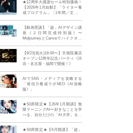
★12周年大感謝セール特別価格！
【2026年1月始動】「ライター養
成プログラム」〔1年間／文章講
座受け放題＋週1フィードバッ
ク〕〜“読む人を動かすライタ
【動画受講】「超」AIデザイン講
ー”へ、全国どこからでも。〜《全
座《２日間完成特別版》〜
店舗リアルタイム参加OK／録画
MidjourneyとCanvaでハイクオリ
視聴対応／限定4席》
ティ・デザインを自在に生成
【9/23(祝火)18:00〜】天狼院書店
オープン12周年記念パーティ《渋
谷・名古屋・福岡で開催！》
AIでSNS・メディアを攻略する
「発信力養成ラボNEO《AI攻略
版》」
★50席限定★【26年1月開講】無
限ラーニングAI〜好きなことを学
べる、自分だけの「AI大学」を作
る〜《4ヶ月完成本講座》
★50席限定★【9月開講】「超」