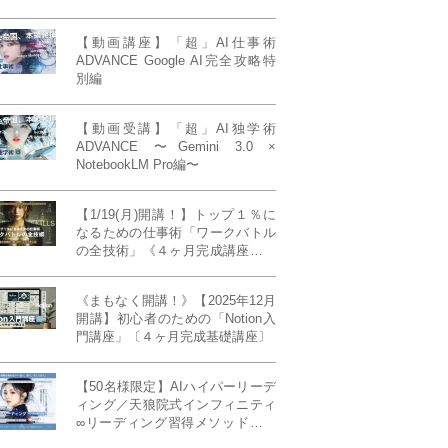
【動画講座】「超」AI仕事術
ADVANCE Google AI完全攻略特
別編
【動画受講】「超」AI独学術
ADVANCE 〜Gemini 3.0 ×
NotebookLM Pro編〜
【1/19(月)開講！】トップ１％に
なるための仕事術「ワークバトル
の全技術」《４ヶ月完成講座》ー
最強の時間術×脳科学×令和の武士
道ー 【50席限定】
《まもなく開講！》【2025年12月
開講】初心者のための「Notion入
門講座」〔４ヶ月完成基礎講座〕
【50名様限定】AIハイパーリーデ
ィング／天狼院式インフィニティ
∞リーディング習得メソッド《４
ヶ月完成本講座》