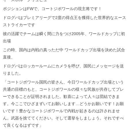
ポジションはFWで、コートジボワールの現主将です！
ドログバはプレミアリーグで2度の得点王を獲得した世界的なエース
ストライカーです
彼の活躍でチームは瞬く間に力をつけ2005年、ワールドカップに初
出場
この時、国内は内戦の真っただ中 ワールドカップ出場を決めた試合
直後、
ドログバはロッカールームにカメラを呼び、国民にメッセージを送
りました。
「コートジボワール国民の皆さん、今日ワールドカップ出場という
共通の目標のもと、コートジボワールの様々な民族が共存してプレ
ーできることが証明されました。歓喜によって人々は団結できま
す。今ここでひざまずいてお願いします…どうかお願いです！お願
いです！豊かなコートジボワールで内戦が起きるのは許されませ
ん。武器を捨ててください。そして選挙をしましょう。それですべ
て良くなるはずです」