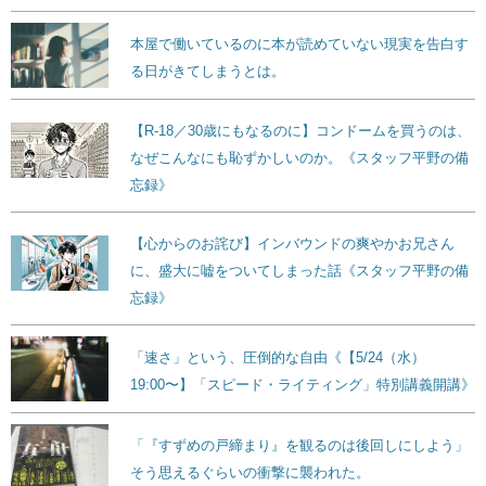
本屋で働いているのに本が読めていない現実を告白す
る日がきてしまうとは。
【R-18／30歳にもなるのに】コンドームを買うのは、
なぜこんなにも恥ずかしいのか。《スタッフ平野の備
忘録》
【心からのお詫び】インバウンドの爽やかお兄さん
に、盛大に嘘をついてしまった話《スタッフ平野の備
忘録》
「速さ」という、圧倒的な自由《【5/24（水）
19:00〜】「スピード・ライティング」特別講義開講》
「『すずめの戸締まり』を観るのは後回しにしよう」
そう思えるぐらいの衝撃に襲われた。