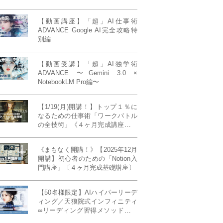
【動画講座】「超」AI仕事術
ADVANCE Google AI完全攻略特
別編
【動画受講】「超」AI独学術
ADVANCE 〜Gemini 3.0 ×
NotebookLM Pro編〜
【1/19(月)開講！】トップ１％に
なるための仕事術「ワークバトル
の全技術」《４ヶ月完成講座》ー
最強の時間術×脳科学×令和の武士
道ー 【50席限定】
《まもなく開講！》【2025年12月
開講】初心者のための「Notion入
門講座」〔４ヶ月完成基礎講座〕
【50名様限定】AIハイパーリーデ
ィング／天狼院式インフィニティ
∞リーディング習得メソッド《４
ヶ月完成本講座》