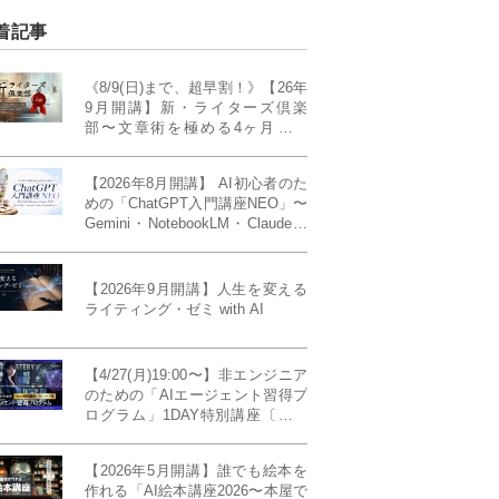
着記事
《8/9(日)まで、超早割！》【26年
9月開講】新・ライターズ倶楽
部〜文章術を極める4ヶ月講義
《「ライティング・ゼミ」の上級
コース／50席限定》
【2026年8月開講】 AI初心者のた
めの「ChatGPT入門講座NEO」〜
Gemini・NotebookLM・Claudeま
で、目的で使い分けられるように
なる4ヶ月〜〔４ヶ月完成基礎講
座〕
【2026年9月開講】人生を変える
ライティング・ゼミ with AI
【4/27(月)19:00〜】非エンジニア
のための「AIエージェント習得プ
ログラム」1DAY特別講座〔パワ
ーアップ版〕
【2026年5月開講】誰でも絵本を
作れる「AI絵本講座2026〜本屋で