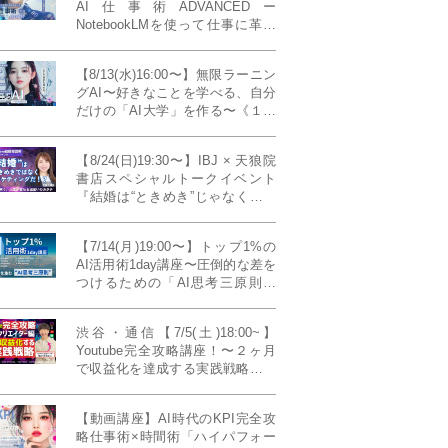
AI仕事術ADVANCEDー
NotebookLMを使って仕事に革命
を起こす！〔４ヶ月本講座〕
【8/13(水)16:00〜】無限ラーニン
グAI〜好きなことを学べる、自分
だけの「AI大学」を作る〜《１日
完成特別版》
【8/24(日)19:30〜】IBJ × 天狼院
書店スペシャルトークイベント
『結婚は“ときめき”じゃなくて、
マーケティングだ！？』〜データ
で読み解く、人生が変わる出会い
【7/14(月)19:00〜】トップ1%の
のカタチ〜《BOOKLove結婚相談
AI活用術1day講座〜圧倒的な差を
所presents》
つけるための「AI思考三原則」
《生成AIの教科書(35,000文字分)
プレゼント！》
渋谷・通信【7/5(土)18:00~】
Youtube完全攻略講座！〜２ヶ月
で収益化を達成する実践戦略！ゲ
スト：Norihikoさん(Youtube／映
像クリエイター)《Presented by
【動画講座】AI時代のKPI完全攻
発信力養成ラボNEO》
略仕事術×時間術「ハイパフォー