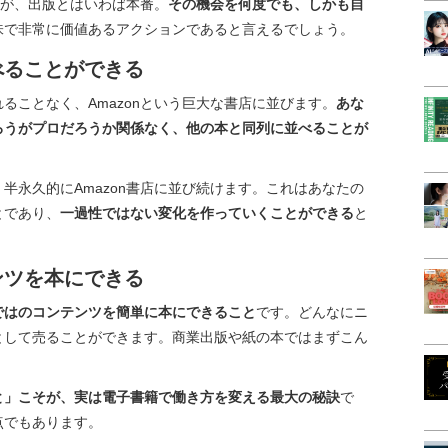
すが、出版とはいわば本番。
その機会を何度でも、しかも自
味で非常に価値あるアクションであると言えるでしょう。
べることができる
ることなく、Amazonという巨大な書店に並びます。
あな
ろうがプロだろうか関係なく、他の本と同列に並べることが
半永久的にAmazon書店に並び続けます。これはあなたの
とであり、
一過性ではない変化を作っていくことができる
と
ンツを本にできる
ではのコンテンツを簡単に本にできること
です。どんなにニ
として売ることができます。商業出版や紙の本ではまずこん
と」こそが、実は電子書籍で働き方を変える最大の秘訣
で
点でもあります。