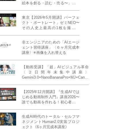
絵本を創る・読む・売る〜」イン
ディーズ対応版！あなたの作品を
天狼院書店で販売しよう！《各店
東京【2026年5月開講】パーフェ
20名限定》
クト・ポートレート」ゼミNEO〜
その人史上最高の1枚を撮る！
「撮り（モデル撮影）」「見せ
（講評）」「発表する（展示会開
非エンジニアのための「AIエージ
催）」《初参加大歓迎／12名限
ェント習得講座」〈６ヶ月完成本
定》
講座〉✳︎画像を入れ替える
【動画受講】「超」AIビジュアル革命
〈２日間年末集中講座〉
Gemini3.0×NanoBananaPro×MJ×Canva
＝「超」AIビジュアル革命《50席限
定》
【2025年12月開講】『生成AIでは
じめる動画制作入門』講座2026〜
誰でも動画を作れる！初心者から
始める3ヶ月動画制作プログラム
生成AI時代のトータル・セルフマ
ネジメントHuman2.0実装プロジ
ェクト《6ヶ月完成本講座》