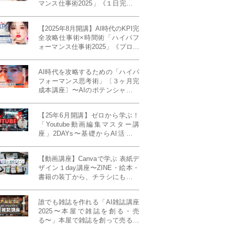
マンス仕事術2025」《１日完成特
別版》
【2025年8月開講】AI時代のKPI完
全攻略仕事術×時間術「ハイパフ
ォーマンス仕事術2025」《プロフ
ェッショナル版／６ヶ月完成本講
座》《50名限定》
AI時代を攻略するための「ハイパ
フォーマンス思考術」〔３ヶ月完
成本講座〕〜AIのポテンシャルを
最大限に引き出す必修メソッド〜
《50名様限定》
【25年6月開講】ゼロから学ぶ！
「Youtube動画編集マスター講
座」2DAYs〜基礎からAI活用ま
で！〈初心者大歓迎〉
【動画講座】Canvaで学ぶ 表紙デ
ザイン１day講座〜ZINE・絵本・
書籍の装丁から、チラシにも活か
せるレイアウト術まで！〜
誰でも雑誌を作れる「AI雑誌講座
2025〜本屋で雑誌を創る・売
る〜」本屋で雑誌を創って売る！