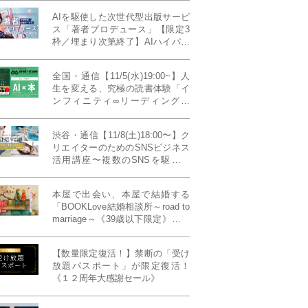
AIを駆使した次世代型出版サービ
ス「著者プロデュース」【限定3
枠／埋まり次第終了】AIハイパー
プレス・システム搭載
全国・通信【11/5(水)19:00~】人
生を変える、究極の読書体験「イ
ンフィニティ∞リーディング／
INFINITY ∞ READING」TYPE
W 11月課題本『THIRD
渋谷・通信【11/8(土)18:00〜】ク
MILLENNIUM THINKING アメリ
リエイターのためのSNSビジネス
カ最高峰大学の人気講義』
活用講座〜複数のSNSを駆使し
て“作品を仕事に変える”写真家・
青山裕企先生ご登壇！《発信力養
本屋で出会い、本屋で結婚する
成ラボPresents》
「BOOKLove結婚相談所～road to
marriage～《39歳以下限定》」全
国4拠点/関東/中部/関西/九州
【数量限定復活！】禁断の「受け
放題パスポート」が限定復活！
《１２周年大感謝セール》