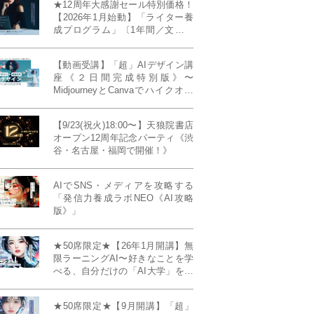
★12周年大感謝セール特別価格！
【2026年1月始動】「ライター養
成プログラム」〔1年間／文章講
座受け放題＋週1フィードバッ
ク〕〜“読む人を動かすライタ
【動画受講】「超」AIデザイン講
ー”へ、全国どこからでも。〜《全
座《２日間完成特別版》〜
店舗リアルタイム参加OK／録画
MidjourneyとCanvaでハイクオリ
視聴対応／限定4席》
ティ・デザインを自在に生成
【9/23(祝火)18:00〜】天狼院書店
オープン12周年記念パーティ《渋
谷・名古屋・福岡で開催！》
AIでSNS・メディアを攻略する
「発信力養成ラボNEO《AI攻略
版》」
★50席限定★【26年1月開講】無
限ラーニングAI〜好きなことを学
べる、自分だけの「AI大学」を作
る〜《4ヶ月完成本講座》
★50席限定★【9月開講】「超」