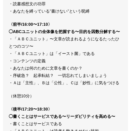
・読書感想文の功罪
・あなたを縛っている”書けない”という呪縛
〈前半/16:00〜17:10〉
◯ABCユニットの全体像を把握する〜目的を因数分解する〜
・「ＡＢＣユニット」〜文章が読まれるようになるたったひ
とつのコツ〜
・「ＡＢＣユニット」は「イースト菌」である
・コンテンツの定義
・あなたは何のために文章を書くのか？
・序破急？ 起承転結？ 一切忘れてしまいましょう
・Ａは「主性」、Ｂは「公性」、Ｃは「妙性」に気をつける
（休憩10分）
〈後半/17:20〜18:30〉
◯書くことはサービスである〜リーダビリティを高める〜
・書くことはサービスである
・「ＡＢＣユニット」は読者を飽きさせない技術