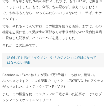
でも、目を耀かせた76名の前に立った僕は、もういいや、と開き直
ってしまいました。もう、全部、包み隠さず、教えてしまおう！
で、やれるもんなら、やってみたらいいじゃないか！ 半ば、ヤケ
クソです。
でも、やれちゃうんですね、この極意を使うと苦笑。まずは、その
極意を忠実に使って受講生の西部さんが半信半疑でWeb天狼院書店
に投稿した記事が、ハイパーバズを起こしました。
それが、この記事です。
結婚しても男が「イクメン」や「カジメン」に絶対になって
はならない理由
Facebookの「いいね！」が実に6万6千超！ もはや、桁違い。
ぶっちゃけますと、この1記事で、なんと、170万PV以上のアクセス
がありました。１・７・０・万・P・Vです！
また、この極意を使ってスタッフの三宅が書いた記事が、はてなブ
ックマークでホットエントリー！