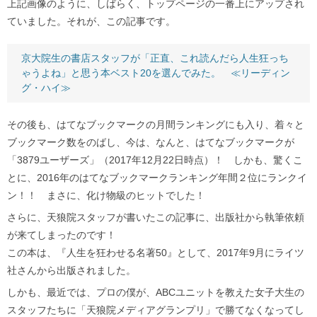
上記画像のように、しばらく、トップページの一番上にアップされ
ていました。それが、この記事です。
京大院生の書店スタッフが「正直、これ読んだら人生狂っち
ゃうよね」と思う本ベスト20を選んでみた。 ≪リーディン
グ・ハイ≫
その後も、はてなブックマークの月間ランキングにも入り、着々と
ブックマーク数をのばし、今は、なんと、はてなブックマークが
「3879ユーザーズ」（2017年12月22日時点）！ しかも、驚くこ
とに、2016年のはてなブックマークランキング年間２位にランクイ
ン！！ まさに、化け物級のヒットでした！
さらに、天狼院スタッフが書いたこの記事に、出版社から執筆依頼
が来てしまったのです！
この本は、『人生を狂わせる名著50』として、2017年9月にライツ
社さんから出版されました。
しかも、最近では、プロの僕が、ABCユニットを教えた女子大生の
スタッフたちに「天狼院メディアグランプリ」で勝てなくなってし