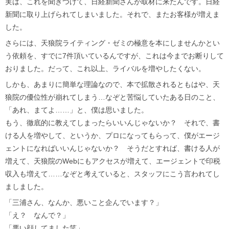
実は、これを聞きつけて、日経新聞さんが取材に来たんです。日経
新聞に取り上げられてしまいました。それで、またお客様が増えま
した。
さらには、天狼院ライティング・ゼミの極意を本にしませんかとい
う依頼を、すでに7件頂いているんですが、これは今までお断りして
おりました。だって、これ以上、ライバルを増やしたくない。
しかも、あまりに簡単な理論なので、本で拡散されるともはや、天
狼院の優位性が崩れてしまう…なぞと苦悩していたある日のこと、
「あれ、まてよ……」と、僕は思いました。
もう、徹底的に教えてしまったらいいんじゃないか？ それで、書
ける人を増やして、というか、プロになってもらって、僕がエージ
ェントになればいいんじゃないか？ そうだとすれば、書ける人が
増えて、天狼院のWebにもアクセスが増えて、エージェントで印税
収入も増えて……なぞと考えていると、スタッフにこう言われてし
ましました。
「三浦さん、なんか、悪いこと企んでいます？」
「え？ なんで？」
「悪い顔してました笑」