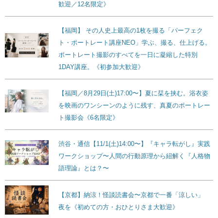
歓迎／12名限定》
【福岡】 その人史上最高の1枚を撮る「パーフェク
ト・ポートレート講座NEO」学ぶ、撮る、仕上げる。
ポートレート撮影のすべてを一日に凝縮した特別
1DAY講座。《初参加大歓迎》
【福岡／8月29日(土)17:00〜】夏に栞を挟む。浴衣姿
を映画のワンシーンのように残す、真夏のポートレー
ト撮影会《6名限定》
渋谷・通信【11/1(土)14:00〜】『キャラ転がし』実践
ワークショップ〜人間の行動原理から紐解く『人格物
語理論』とは？〜
【京都】納涼！怪談読書会〜京都で一番「涼しい」
夜を《初めての方・おひとりさま大歓迎》