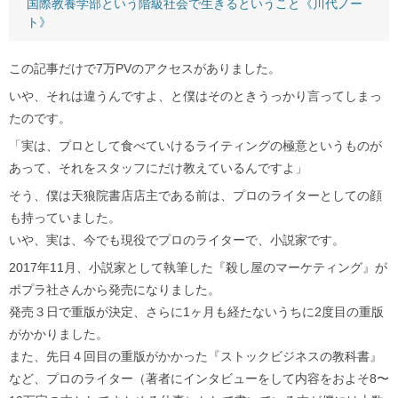
国際教養学部という階級社会で生きるということ《川代ノー
ト》
この記事だけで7万PVのアクセスがありました。
いや、それは違うんですよ、と僕はそのときうっかり言ってしまっ
たのです。
「実は、プロとして食べていけるライティングの極意というものが
あって、それをスタッフにだけ教えているんですよ」
そう、僕は天狼院書店店主である前は、プロのライターとしての顔
も持っていました。
いや、実は、今でも現役でプロのライターで、小説家です。
2017年11月、小説家として執筆した『殺し屋のマーケティング』が
ポプラ社さんから発売になりました。
発売３日で重版が決定、さらに1ヶ月も経たないうちに2度目の重版
がかかりました。
また、先日４回目の重版がかかった『ストックビジネスの教科書』
など、プロのライター（著者にインタビューをして内容をおよそ8〜