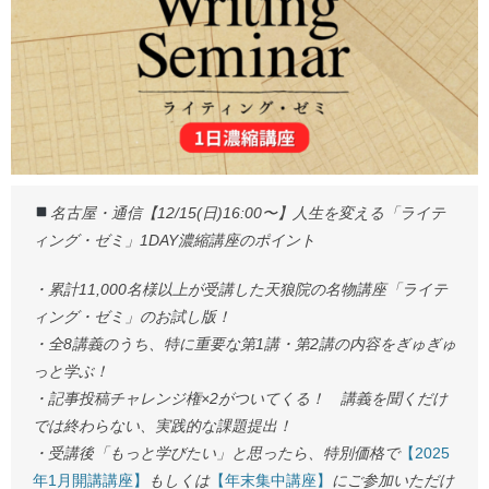
名古屋・通信【12/15(日)16:00〜】人生を変える「ライテ
ィング・ゼミ」1DAY濃縮講座のポイント
・累計11,000名様以上が受講した天狼院の名物講座「ライテ
ィング・ゼミ」のお試し版！
・全8講義のうち、特に重要な第1講・第2講の内容をぎゅぎゅ
っと学ぶ！
・記事投稿チャレンジ権×2がついてくる！ 講義を聞くだけ
では終わらない、実践的な課題提出！
・受講後「もっと学びたい」と思ったら、特別価格で
【2025
年1月開講講座】
もしくは
【年末集中講座】
にご参加いただけ