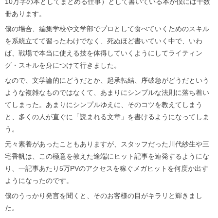
10万字の本としてまとめる仕事）として書いている本が僕には十数
冊あります。
僕の場合、編集学校や文学部でプロとして食べていくためのスキル
を系統立てて習ったわけでなく、死ぬほど書いていく中で、いわ
ば、戦場で本当に使える技を体得していくようにしてライティン
グ・スキルを身につけて行きました。
なので、文学論的にどうだとか、起承転結、序破急がどうだという
ような複雑なものではなくて、あまりにシンプルな法則に落ち着い
てしまった。あまりにシンプルゆえに、そのコツを教えてしまう
と、多くの人が直ぐに「読まれる文章」を書けるようになってしま
う。
元々素養があったこともありますが、スタッフだった川代紗生や三
宅香帆は、この極意を教えた途端にヒット記事を連発するようにな
り、一記事あたり5万PVのアクセスを稼ぐメガヒットを何度か出す
ようになったのです。
僕のうっかり発言を聞くと、そのお客様の目がキラリと輝きまし
た。