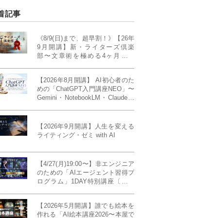
着記事
《8/9(日)まで、超早割！》【26年
9月開講】新・ライターズ倶楽
部〜文章術を極める4ヶ月講義
《「ライティング・ゼミ」の上級
コース／50席限定》
【2026年8月開講】 AI初心者のた
めの「ChatGPT入門講座NEO」〜
Gemini・NotebookLM・Claudeま
で、目的で使い分けられるように
なる4ヶ月〜〔４ヶ月完成基礎講
座〕
【2026年9月開講】人生を変える
ライティング・ゼミ with AI
【4/27(月)19:00〜】非エンジニア
のための「AIエージェント習得プ
ログラム」1DAY特別講座〔パワ
ーアップ版〕
【2026年5月開講】誰でも絵本を
作れる「AI絵本講座2026〜本屋で