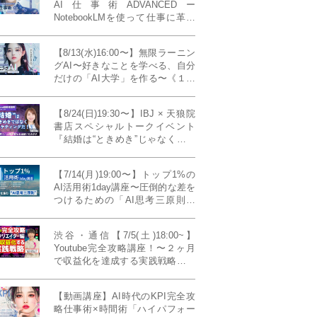
AI仕事術ADVANCEDー
NotebookLMを使って仕事に革命
を起こす！〔４ヶ月本講座〕
【8/13(水)16:00〜】無限ラーニン
グAI〜好きなことを学べる、自分
だけの「AI大学」を作る〜《１日
完成特別版》
【8/24(日)19:30〜】IBJ × 天狼院
書店スペシャルトークイベント
『結婚は“ときめき”じゃなくて、
マーケティングだ！？』〜データ
で読み解く、人生が変わる出会い
【7/14(月)19:00〜】トップ1%の
のカタチ〜《BOOKLove結婚相談
AI活用術1day講座〜圧倒的な差を
所presents》
つけるための「AI思考三原則」
《生成AIの教科書(35,000文字分)
プレゼント！》
渋谷・通信【7/5(土)18:00~】
Youtube完全攻略講座！〜２ヶ月
で収益化を達成する実践戦略！ゲ
スト：Norihikoさん(Youtube／映
像クリエイター)《Presented by
【動画講座】AI時代のKPI完全攻
発信力養成ラボNEO》
略仕事術×時間術「ハイパフォー