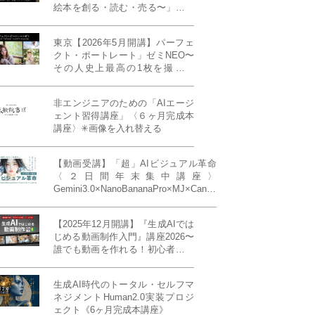
絵本を創る・読む・売る〜」イン
ディーズ対応版！あなたの作品を
天狼院書店で販売しよう！《各店
東京【2026年5月開講】パーフェ
20名限定》
クト・ポートレート」ゼミNEO〜
その人史上最高の1枚を撮る！
「撮り（モデル撮影）」「見せ
（講評）」「発表する（展示会開
非エンジニアのための「AIエージ
催）」《初参加大歓迎／12名限
ェント習得講座」〈６ヶ月完成本
定》
講座〉✳︎画像を入れ替える
【動画受講】「超」AIビジュアル革命
〈２日間年末集中講座〉
Gemini3.0×NanoBananaPro×MJ×Canva
＝「超」AIビジュアル革命《50席限
定》
【2025年12月開講】『生成AIでは
じめる動画制作入門』講座2026〜
誰でも動画を作れる！初心者から
始める3ヶ月動画制作プログラム
生成AI時代のトータル・セルフマ
ネジメントHuman2.0実装プロジ
ェクト《6ヶ月完成本講座》