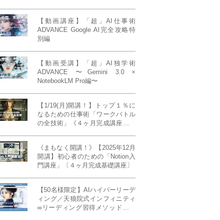
【動画講座】「超」AI仕事術
ADVANCE Google AI完全攻略特
別編
【動画受講】「超」AI独学術
ADVANCE 〜Gemini 3.0 ×
NotebookLM Pro編〜
【1/19(月)開講！】トップ１％に
なるための仕事術「ワークバトル
の全技術」《４ヶ月完成講座》ー
最強の時間術×脳科学×令和の武士
道ー 【50席限定】
《まもなく開講！》【2025年12月
開講】初心者のための「Notion入
門講座」〔４ヶ月完成基礎講座〕
【50名様限定】AIハイパーリーデ
ィング／天狼院式インフィニティ
∞リーディング習得メソッド《４
ヶ月完成本講座》