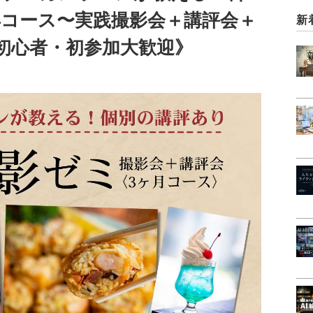
得コース〜実践撮影会＋講評会＋
新
初心者・初参加大歓迎》