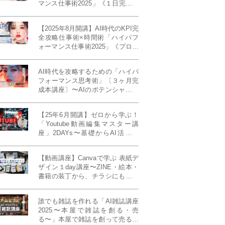
マンス仕事術2025」《１日完成特
別版》
【2025年8月開講】AI時代のKPI完
全攻略仕事術×時間術「ハイパフ
ォーマンス仕事術2025」《プロフ
ェッショナル版／６ヶ月完成本講
座》《50名限定》
AI時代を攻略するための「ハイパ
フォーマンス思考術」〔３ヶ月完
成本講座〕〜AIのポテンシャルを
最大限に引き出す必修メソッド〜
《50名様限定》
【25年6月開講】ゼロから学ぶ！
「Youtube動画編集マスター講
座」2DAYs〜基礎からAI活用ま
で！〈初心者大歓迎〉
【動画講座】Canvaで学ぶ 表紙デ
ザイン１day講座〜ZINE・絵本・
書籍の装丁から、チラシにも活か
せるレイアウト術まで！〜
誰でも雑誌を作れる「AI雑誌講座
2025〜本屋で雑誌を創る・売
る〜」本屋で雑誌を創って売る！