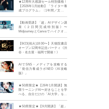
★12周年大感謝セール特別価格！
【2026年1月始動】「ライター養
成プログラム」〔1年間／文章講
座受け放題＋週1フィードバッ
ク〕〜“読む人を動かすライタ
【動画受講】「超」AIデザイン講
ー”へ、全国どこからでも。〜《全
座《２日間完成特別版》〜
店舗リアルタイム参加OK／録画
MidjourneyとCanvaでハイクオリ
視聴対応／限定4席》
ティ・デザインを自在に生成
【9/23(祝火)18:00〜】天狼院書店
オープン12周年記念パーティ《渋
谷・名古屋・福岡で開催！》
AIでSNS・メディアを攻略する
「発信力養成ラボNEO《AI攻略
版》」
★50席限定★【26年1月開講】無
限ラーニングAI〜好きなことを学
べる、自分だけの「AI大学」を作
る〜《4ヶ月完成本講座》
★50席限定★【9月開講】「超」