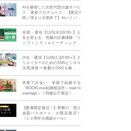
AIを駆使した次世代型出版サービ
ス「著者プロデュース」【限定3
枠／埋まり次第終了】AIハイパー
プレス・システム搭載
全国・通信【11/5(水)19:00~】人
生を変える、究極の読書体験「イ
ンフィニティ∞リーディング／
INFINITY ∞ READING」TYPE
W 11月課題本『THIRD
渋谷・通信【11/8(土)18:00〜】ク
MILLENNIUM THINKING アメリ
リエイターのためのSNSビジネス
カ最高峰大学の人気講義』
活用講座〜複数のSNSを駆使し
て“作品を仕事に変える”写真家・
青山裕企先生ご登壇！《発信力養
本屋で出会い、本屋で結婚する
成ラボPresents》
「BOOKLove結婚相談所～road to
marriage～《39歳以下限定》」全
国4拠点/関東/中部/関西/九州
【数量限定復活！】禁断の「受け
放題パスポート」が限定復活！
《１２周年大感謝セール》