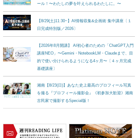
ール！〜わたしの夢を叶えられるわたしに。〜
【8/29(土)11:30~】AI情報収集&企画術 集中講座〔１
日完成特別版／2026〕
【2026年8月開講】 AI初心者のための「ChatGPT入門
講座NEO」〜Gemini・NotebookLM・Claudeまで、目
的で使い分けられるようになる4ヶ月〜〔４ヶ月完成
基礎講座〕
湘南【8/23(日)】あなた史上最高のプロフィール写真
を撮る『プロフィール撮影会』《初参加大歓迎》湘南
古民家で撮影するSpecial版！