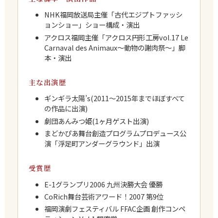
NHK福岡放送局主催「古代エジプトファッシ
ョンショー」ショー構成・演出
アクロス福岡主催「アクロス円形工房vol.17 Le
Carnaval des Animaux〜動物の謝肉祭〜」脚
本・演出
主な出演歴
ギンギラ太陽’s(2011〜2015年までほぼすべて
の作品に出演)
劇団あんみつ姫(1ヶ月ゲスト出演)
まどかぴあ舞台創造プログラムプロデュース公
演「浮足町アンダーグラウンド」出演
受賞歴
E-1グランプリ2006 九州決勝大会 優勝
CoRich舞台芸術アワード！2007 第9位
福岡演劇フェスティバル FFAC企画 創作コンペ