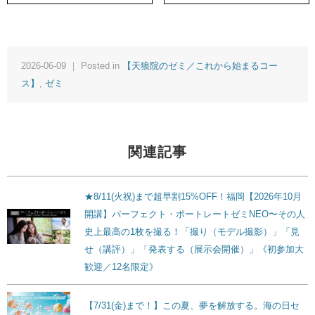
2026-06-09 ｜ Posted in
【天狼院のゼミ／これから始まるコー
ス】
,
ゼミ
関連記事
★8/11(火祝)まで超早割15%OFF！福岡【2026年10月
開講】パーフェクト・ポートレートゼミNEO〜その人
史上最高の1枚を撮る！「撮り（モデル撮影）」「見
せ（講評）」「発表する（展示会開催）」《初参加大
歓迎／12名限定》
【7/31(金)まで！】この夏、夢を解放する。海の日セ