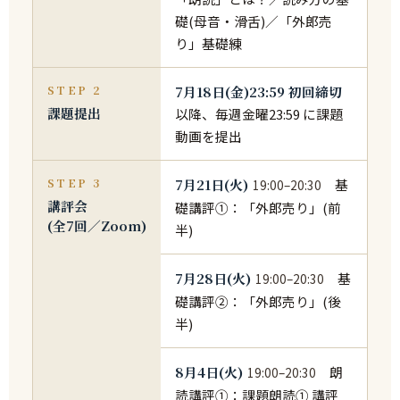
礎(母音・滑舌)／「外郎売
り」基礎練
STEP 2
7月18日(金)23:59 初回締切
課題提出
以降、毎週金曜23:59 に課題
動画を提出
STEP 3
7月21日(火)
基
19:00–20:30
講評会
礎講評①：「外郎売り」(前
(全7回／Zoom)
半)
7月28日(火)
基
19:00–20:30
礎講評②：「外郎売り」(後
半)
8月4日(火)
朗
19:00–20:30
読講評①：課題朗読① 講評