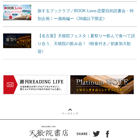
旅するブックラブ／BOOK Love-恋愛目的読書会・特
別企画！ー湘南編ー《39歳以下限定》
【名古屋】天狼院フェスタ｜夏祭り〜飲んで食べて語
り合う、天狼院の飲み会！《軽食付き／初参加大歓
迎》