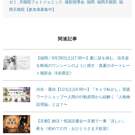
ゼミ
,
天狼院フォトジェニック
,
撮影指導会
,
福岡
,
福岡天狼院
,
福
岡天狼院【参加者募集中】
関連記事
【福岡／8月29日(土)17:00〜】夏に栞を挟む。浴衣姿
を映画のワンシーンのように残す、真夏のポートレー
ト撮影会《6名限定》
渋谷・通信【11/1(土)14:00〜】『キャラ転がし』実践
ワークショップ〜人間の行動原理から紐解く『人格物
語理論』とは？〜
【京都】納涼！怪談読書会〜京都で一番「涼しい」
夜を《初めての方・おひとりさま大歓迎》