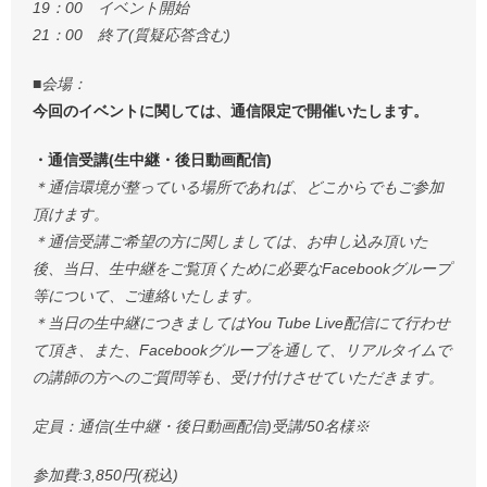
19：00 イベント開始
21：00 終了(質疑応答含む)
■会場：
今回のイベントに関しては、通信限定で開催いたします。
・通信受講(生中継・後日動画配信)
＊通信環境が整っている場所であれば、どこからでもご参加
頂けます。
＊通信受講ご希望の方に関しましては、お申し込み頂いた
後、当日、生中継をご覧頂くために必要なFacebookグループ
等について、ご連絡いたします。
＊当日の生中継につきましてはYou Tube Live配信にて行わせ
て頂き、また、Facebookグループを通して、リアルタイムで
の講師の方へのご質問等も、受け付けさせていただきます。
定員：通信(生中継・後日動画配信)受講/50名様※
参加費:3,850円(税込)