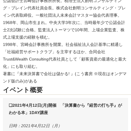
公認会計士宮崎会計事務所所長。税理士法人創明コンサルティン
グ・ブレイン代表社員会長。株式会社創明コンサルティング・ブレ
イン代表取締役。一般社団法人未来会計マスター協会代表理事。
1968年、岡山市生まれ。中央大学3年次に、当時最年少で公認会計
士2次試験に合格。監査法人トーマツで10年間、上場企業監査、株
式上場支援の経験を積む。
1998年、宮崎会計事務所を開業。社会福祉法人会計基準に精通し
「社福経営サポートクラブ」を主宰するほか、合同会社
Trust&Wealth Consulting代表社員として「顧客資産の最適化と最大
化」にも取り組む。
著書に『未来決算書で会社は儲かる! 』(こう書房 ※現在はオンデマ
ンド版のみ)がある
イベント概要
❏2021年4月12日(月)開催 「決算書から『経営の打ち手』が
わかる本」1DAY講座
日時：2021年4月12日（月）