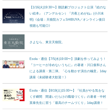
【1/16(火)19:30〜】朗読劇プロジェクト公演『絵のな
い絵本』（アンデルセン）『月夜とめがね』(小川未
明)《会場：天狼院カフェSHIBUYA／オンライン後日
視聴も可能◎》
さよなら、東京天狼院。
Esola・通信【7/5(水)19:00〜】演劇を作ってみよう！
『コーヒーが冷めないうちに』の著者・川口俊和さん
による講座・第二弾。「心を動かす演出の極意」1day
講座《未経験者大歓迎！》
Esola・通信【8/19(土)15:00〜】『社員がやる気をな
くす瞬間 間違いだらけの職場づくり』の著者・中村
英泰先生に習う「最高のチームづくり」1day講座！