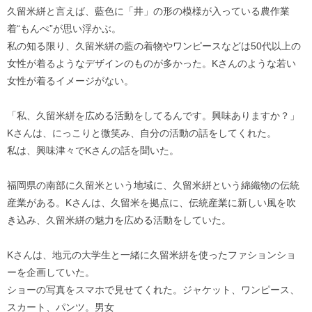
久留米絣と言えば、藍色に「井」の形の模様が入っている農作業
着“もんぺ”が思い浮かぶ。
私の知る限り、久留米絣の藍の着物やワンピースなどは50代以上の
女性が着るようなデザインのものが多かった。Kさんのような若い
女性が着るイメージがない。
「私、久留米絣を広める活動をしてるんです。興味ありますか？」
Kさんは、にっこりと微笑み、自分の活動の話をしてくれた。
私は、興味津々でKさんの話を聞いた。
福岡県の南部に久留米という地域に、久留米絣という綿織物の伝統
産業がある。Kさんは、久留米を拠点に、伝統産業に新しい風を吹
き込み、久留米絣の魅力を広める活動をしていた。
Kさんは、地元の大学生と一緒に久留米絣を使ったファションショ
ーを企画していた。
ショーの写真をスマホで見せてくれた。ジャケット、ワンピース、
スカート、パンツ。男女