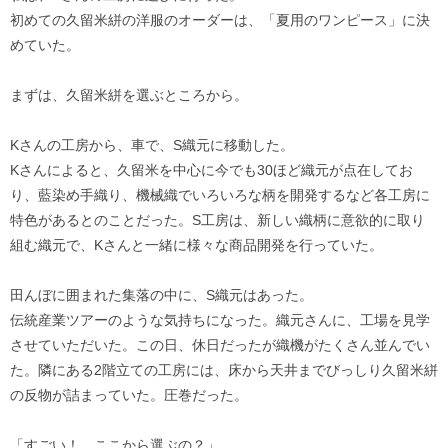
初めての久留米絣の洋服のオーダーは、「夏用のワンピース」に決
めていた。
まずは、久留米絣を選ぶところから。
Kさんの工房から、車で、S織元に移動した。
Kさんによると、久留米を中心に今でも30ほど織元が点在してお
り、藍染め手織り、機械織でいろいろな柄を開発するなど各工房に
特色があるとのことだった。S工房は、新しい織柄に意欲的に取り
組む織元で、Kさんと一緒に様々な商品開発を行っていた。
田んぼに囲まれた集落の中に、S織元はあった。
伝統産業ツアーのような気持ちになった。織元さんに、工場を見学
させていただいた。この日、休日だったが織機がたくさん並んでい
た。隣にある2階立ての工房には、床から天井までびっしり久留米絣
の反物が詰まっていた。圧巻だった。
「すごい！ ここから選ぶの？」