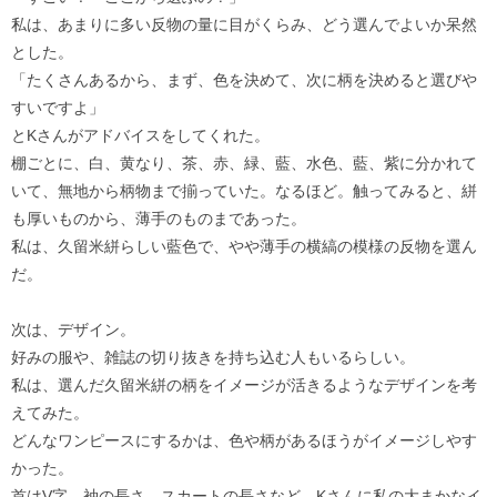
私は、あまりに多い反物の量に目がくらみ、どう選んでよいか呆然
とした。
「たくさんあるから、まず、色を決めて、次に柄を決めると選びや
すいですよ」
とKさんがアドバイスをしてくれた。
棚ごとに、白、黄なり、茶、赤、緑、藍、水色、藍、紫に分かれて
いて、無地から柄物まで揃っていた。なるほど。触ってみると、絣
も厚いものから、薄手のものまであった。
私は、久留米絣らしい藍色で、やや薄手の横縞の模様の反物を選ん
だ。
次は、デザイン。
好みの服や、雑誌の切り抜きを持ち込む人もいるらしい。
私は、選んだ久留米絣の柄をイメージが活きるようなデザインを考
えてみた。
どんなワンピースにするかは、色や柄があるほうがイメージしやす
かった。
首はV字、袖の長さ、スカートの長さなど、Kさんに私の大まかなイ