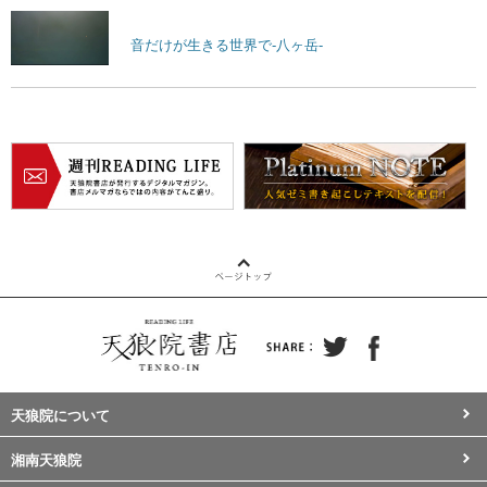
音だけが生きる世界で-八ヶ岳-
天狼院について
湘南天狼院