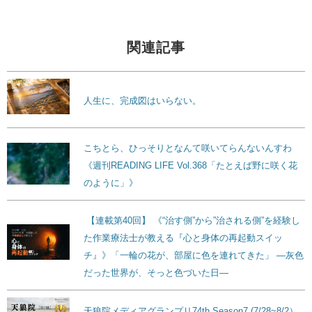
関連記事
人生に、完成図はいらない。
こちとら、ひっそりとなんて咲いてらんないんすわ
《週刊READING LIFE Vol.368「たとえば野に咲く花
のように」》
【連載第40回】 《“治す側”から”治される側”を経験し
た作業療法士が教える『心と身体の再起動スイッ
チ』》「一輪の花が、部屋に色を連れてきた」 ―灰色
だった世界が、そっと色づいた日―
天狼院メディアグランプリ74th Season7 (7/28~8/2）