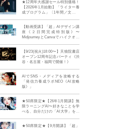
★12周年大感謝セール特別価格！
【2026年1月始動】「ライター養
成プログラム」〔1年間／文章講
座受け放題＋週1フィードバッ
ク〕〜“読む人を動かすライタ
【動画受講】「超」AIデザイン講
ー”へ、全国どこからでも。〜《全
座《２日間完成特別版》〜
店舗リアルタイム参加OK／録画
MidjourneyとCanvaでハイクオリ
視聴対応／限定4席》
ティ・デザインを自在に生成
【9/23(祝火)18:00〜】天狼院書店
オープン12周年記念パーティ《渋
谷・名古屋・福岡で開催！》
AIでSNS・メディアを攻略する
「発信力養成ラボNEO《AI攻略
版》」
★50席限定★【26年1月開講】無
限ラーニングAI〜好きなことを学
べる、自分だけの「AI大学」を作
る〜《4ヶ月完成本講座》
★50席限定★【9月開講】「超」