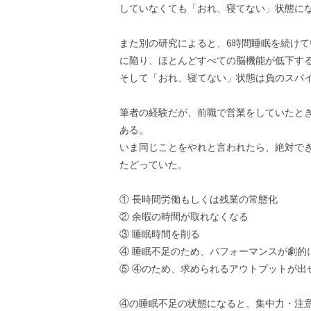
していなくても「おれ、寝てない」状態に
また別の研究によると、6時間睡眠を続け
に陥り、ほとんどすべての脳機能が低下す
そして「おれ、寝てない」状態は負のスパ
筆者の経験だが、前職で営業をしていたと
ある。
いま同じことをやれと言われたら、絶対で
たどっていた。
① 長時間労働もしくは残業の常態化
② 余暇の時間が取れなくなる
③ 睡眠時間を削る
④ 睡眠不足のため、パフォーマンスが劇的
⑤ ④のため、求められるアウトプットが出
④の睡眠不足の状態になると、集中力・注