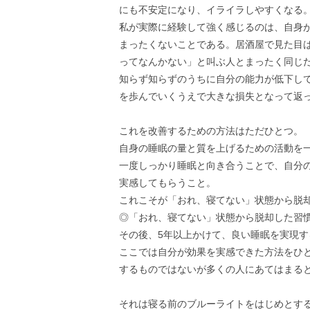
にも不安定になり、イライラしやすくなる
私が実際に経験して強く感じるのは、自身
まったくないことである。居酒屋で見た目
ってなんかない」と叫ぶ人とまったく同じ
知らず知らずのうちに自分の能力が低下し
を歩んでいくうえで大きな損失となって返
これを改善するための方法はただひとつ。
自身の睡眠の量と質を上げるための活動を
一度しっかり睡眠と向き合うことで、自分
実感してもらうこと。
これこそが「おれ、寝てない」状態から脱
◎「おれ、寝てない」状態から脱却した習
その後、5年以上かけて、良い睡眠を実現
ここでは自分が効果を実感できた方法をひ
するものではないが多くの人にあてはまる
それは寝る前のブルーライトをはじめとす