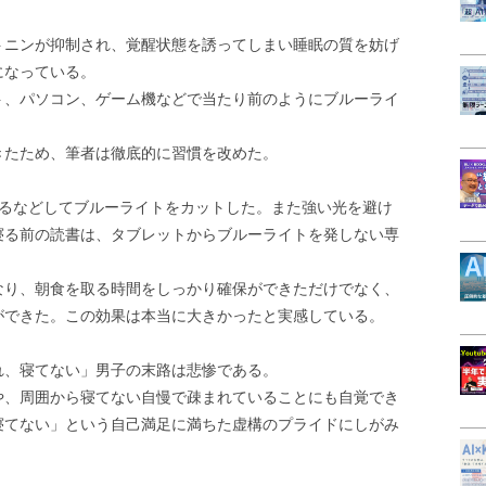
トニンが抑制され、覚醒状態を誘ってしまい睡眠の質を妨げ
になっている。
ト、パソコン、ゲーム機などで当たり前のようにブルーライ
きたため、筆者は徹底的に習慣を改めた。
するなどしてブルーライトをカットした。また強い光を避け
寝る前の読書は、タブレットからブルーライトを発しない専
なり、朝食を取る時間をしっかり確保ができただけでなく、
ができた。この効果は本当に大きかったと実感している。
れ、寝てない」男子の末路は悲惨である。
や、周囲から寝てない自慢で疎まれていることにも自覚でき
寝てない」という自己満足に満ちた虚構のプライドにしがみ