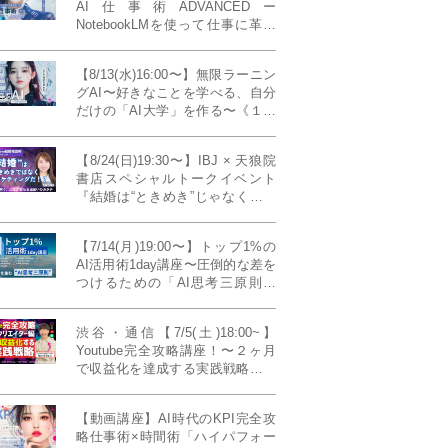
AI仕事術ADVANCEDー
NotebookLMを使って仕事に革命
を起こす！〔４ヶ月本講座〕
【8/13(水)16:00〜】無限ラーニン
グAI〜好きなことを学べる、自分
だけの「AI大学」を作る〜《１日
完成特別版》
【8/24(日)19:30〜】IBJ × 天狼院
書店スペシャルトークイベント
『結婚は“ときめき”じゃなくて、
マーケティングだ！？』〜データ
で読み解く、人生が変わる出会い
【7/14(月)19:00〜】トップ1%の
のカタチ〜《BOOKLove結婚相談
AI活用術1day講座〜圧倒的な差を
所presents》
つけるための「AI思考三原則」
《生成AIの教科書(35,000文字分)
プレゼント！》
渋谷・通信【7/5(土)18:00~】
Youtube完全攻略講座！〜２ヶ月
で収益化を達成する実践戦略！ゲ
スト：Norihikoさん(Youtube／映
像クリエイター)《Presented by
【動画講座】AI時代のKPI完全攻
発信力養成ラボNEO》
略仕事術×時間術「ハイパフォー