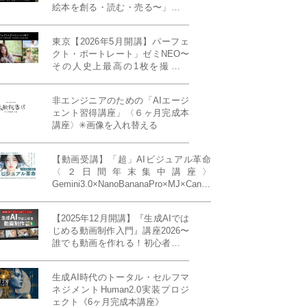
絵本を創る・読む・売る〜」イン
ディーズ対応版！あなたの作品を
天狼院書店で販売しよう！《各店
東京【2026年5月開講】パーフェ
20名限定》
クト・ポートレート」ゼミNEO〜
その人史上最高の1枚を撮る！
「撮り（モデル撮影）」「見せ
（講評）」「発表する（展示会開
非エンジニアのための「AIエージ
催）」《初参加大歓迎／12名限
ェント習得講座」〈６ヶ月完成本
定》
講座〉✳︎画像を入れ替える
【動画受講】「超」AIビジュアル革命
〈２日間年末集中講座〉
Gemini3.0×NanoBananaPro×MJ×Canva
＝「超」AIビジュアル革命《50席限
定》
【2025年12月開講】『生成AIでは
じめる動画制作入門』講座2026〜
誰でも動画を作れる！初心者から
始める3ヶ月動画制作プログラム
生成AI時代のトータル・セルフマ
ネジメントHuman2.0実装プロジ
ェクト《6ヶ月完成本講座》