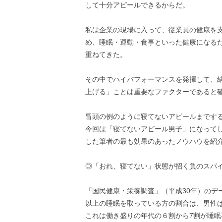
して十分アピールできるからだ。
私は企業の現場に入って、従業員の健康を
め、睡眠・運動・食事といった健康になる
重ねてきた。
その中でハイパフォーマンスを発揮して、
上げる」ことは重要なファクターであると
冒頭の例のように寝てないアピールまです
今回は「寝てないアピール男子」になって
した筆者の最も効果のあったノウハウを紹
◎「おれ、寝てない」状態が招く負のスパ
「国民健康・栄養調査」（平成30年）のデ
以上の睡眠を取っている方の割合は、男性は
これは働き盛りの年代の６割から7割が睡