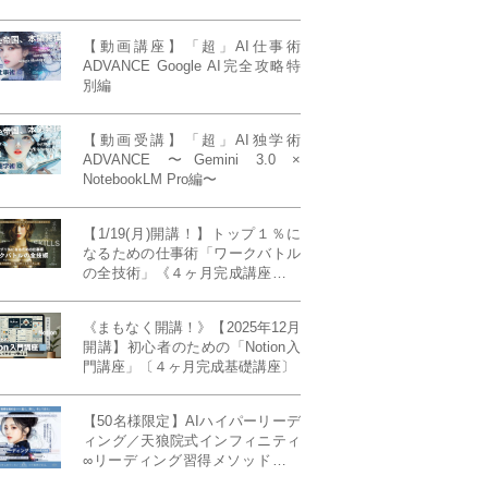
【動画講座】「超」AI仕事術
ADVANCE Google AI完全攻略特
別編
【動画受講】「超」AI独学術
ADVANCE 〜Gemini 3.0 ×
NotebookLM Pro編〜
【1/19(月)開講！】トップ１％に
なるための仕事術「ワークバトル
の全技術」《４ヶ月完成講座》ー
最強の時間術×脳科学×令和の武士
道ー 【50席限定】
《まもなく開講！》【2025年12月
開講】初心者のための「Notion入
門講座」〔４ヶ月完成基礎講座〕
【50名様限定】AIハイパーリーデ
ィング／天狼院式インフィニティ
∞リーディング習得メソッド《４
ヶ月完成本講座》