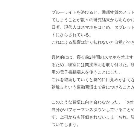
ブルーライトを浴びると、睡眠物質のメラ
てしまうことが数々の研究結果から明らか
日頃、現代人はスマホをはじめ、タブレッ
トにさらされている。
これによる影響は計り知れないと自覚がで
具体的には、寝る前2時間のスマホを禁止
るため、寝室には間接照明を取り付けた。
用の電子書籍端末を使うことにした。
これを継続していくと劇的に目覚めがよく
朝散歩という運動習慣まで身につけること
このような習慣に向き合わなかった、「お
自分がパフォーマンスダウンしていること
ず、上司からも評価されないまま「おれ、
ついてしまう。