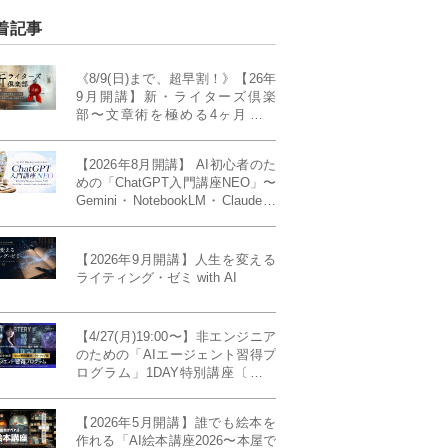
着記事
《8/9(日)まで、超早割！》【26年
9月開講】新・ライターズ倶楽
部〜文章術を極める4ヶ月講義
《「ライティング・ゼミ」の上級
コース／50席限定》
【2026年8月開講】 AI初心者のた
めの「ChatGPT入門講座NEO」〜
Gemini・NotebookLM・Claudeま
で、目的で使い分けられるように
なる4ヶ月〜〔４ヶ月完成基礎講
座〕
【2026年9月開講】人生を変える
ライティング・ゼミ with AI
【4/27(月)19:00〜】非エンジニア
のための「AIエージェント習得プ
ログラム」1DAY特別講座〔パワ
ーアップ版〕
【2026年5月開講】誰でも絵本を
作れる「AI絵本講座2026〜本屋で