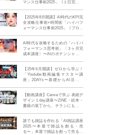
マンス仕事術2025」《１日完成特
別版》
【2025年8月開講】AI時代のKPI完
全攻略仕事術×時間術「ハイパフ
ォーマンス仕事術2025」《プロフ
ェッショナル版／６ヶ月完成本講
座》《50名限定》
AI時代を攻略するための「ハイパ
フォーマンス思考術」〔３ヶ月完
成本講座〕〜AIのポテンシャルを
最大限に引き出す必修メソッド〜
《50名様限定》
【25年6月開講】ゼロから学ぶ！
「Youtube動画編集マスター講
座」2DAYs〜基礎からAI活用ま
で！〈初心者大歓迎〉
【動画講座】Canvaで学ぶ 表紙デ
ザイン１day講座〜ZINE・絵本・
書籍の装丁から、チラシにも活か
せるレイアウト術まで！〜
誰でも雑誌を作れる「AI雑誌講座
2025〜本屋で雑誌を創る・売
る〜」本屋で雑誌を創って売る！