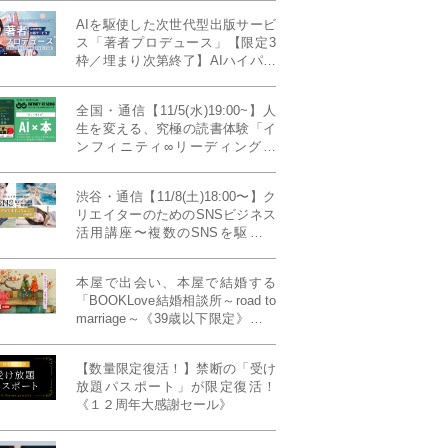
AIを駆使した次世代型出版サービ
ス「著者プロデュース」【限定3
枠／埋まり次第終了】AIハイパー
プレス・システム搭載
全国・通信【11/5(水)19:00~】人
生を変える、究極の読書体験「イ
ンフィニティ∞リーディング／
INFINITY ∞ READING」TYPE
W 11月課題本『THIRD
渋谷・通信【11/8(土)18:00〜】ク
MILLENNIUM THINKING アメリ
リエイターのためのSNSビジネス
カ最高峰大学の人気講義』
活用講座〜複数のSNSを駆使し
て“作品を仕事に変える”写真家・
青山裕企先生ご登壇！《発信力養
本屋で出会い、本屋で結婚する
成ラボPresents》
「BOOKLove結婚相談所～road to
marriage～《39歳以下限定》」全
国4拠点/関東/中部/関西/九州
【数量限定復活！】禁断の「受け
放題パスポート」が限定復活！
《１２周年大感謝セール》