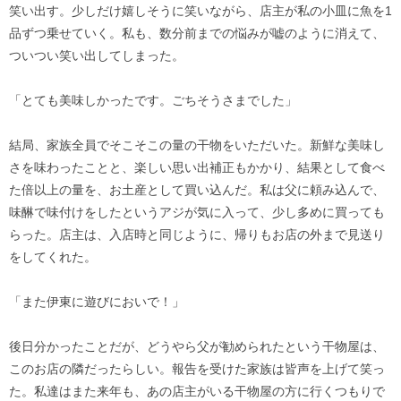
笑い出す。少しだけ嬉しそうに笑いながら、店主が私の小皿に魚を1
品ずつ乗せていく。私も、数分前までの悩みが嘘のように消えて、
ついつい笑い出してしまった。
「とても美味しかったです。ごちそうさまでした」
結局、家族全員でそこそこの量の干物をいただいた。新鮮な美味し
さを味わったことと、楽しい思い出補正もかかり、結果として食べ
た倍以上の量を、お土産として買い込んだ。私は父に頼み込んで、
味醂で味付けをしたというアジが気に入って、少し多めに買っても
らった。店主は、入店時と同じように、帰りもお店の外まで見送り
をしてくれた。
「また伊東に遊びにおいで！」
後日分かったことだが、どうやら父が勧められたという干物屋は、
このお店の隣だったらしい。報告を受けた家族は皆声を上げて笑っ
た。私達はまた来年も、あの店主がいる干物屋の方に行くつもりで