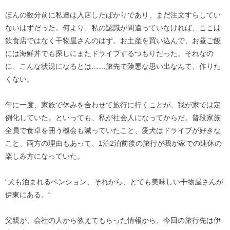
ほんの数分前に私達は入店したばかりであり、まだ注文すらしてい
ないはずだった。何より、私の認識が間違っていなければ、ここは
飲食店ではなく干物屋さんのはず。お土産を買い込んで、お昼ご飯
には海鮮丼でも探しにまたドライブするつもりだった。それなの
に、こんな状況になるとは……旅先で険悪な思い出なんて、作りた
くない。
年に一度、家族で休みを合わせて旅行に行くことが、我が家では定
例化していた。といっても、私が社会人になってからだ。普段家族
全員で食卓を囲う機会も減っていたこと、愛犬はドライブが好きな
こと、両方の理由もあって、1泊2泊前後の旅行が我が家での連休の
楽しみ方になっていた。
“犬も泊まれるペンション、それから、とても美味しい干物屋さんが
伊東にある。“
父親が、会社の人から教えてもらった情報から、今回の旅行先は伊