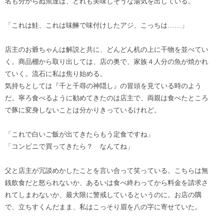
名も分からぬ魚達は、どれも美味しそうな湯気を出している。
「これは鮭、これは味醂で味付けしたアジ、こっちは……」
店主のお爺ちゃんは解説と共に、どんどん机の上に干物を並べてい
く。商品棚から取り出しては、店の奥で、家族４人分の魚が焼かれ
ていく。流石に私は焦り始める。
気持ちとしては『千と千尋の神隠し』の冒頭を見ている時のよう
だ。寧ろ食べるように勧めてきたのは店主で、両親は食べたところ
で豚に変身しないことは分かりきっているけれど。
「これで白いご飯が出てきたらもう定食ですね」
「コンビニで買ってきたら？ なんてね」
父と店主が冗談めかしたことを言い合って笑っている。こちらは無
銭飲食だと怒られないか、あるいは食べ終わってから料金を請求さ
れてしまわないか、最大限に警戒しているというのに。お店の隅
で、立ちすくんだまま、私はこっそり眉を八の字に寄せていた。