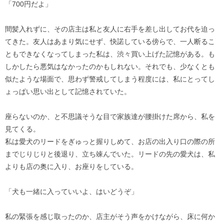
「700円だよ」
間髪入れずに、その店主は私と友人に右手を差し出してお代を迫っ
てきた。友人はあまり気にせず、快諾している傍らで、一人断るこ
ともできなくなってしまった私は、渋々買い上げた記憶がある。も
しかしたら悪気はなかったのかもしれない。それでも、少なくとも
似たような場面で、思わず警戒してしまう程度には、私にとってし
ょっぱい思い出として記憶されていた。
座らないのか、と不思議そうな目で家族達が腰掛けた席から、私を
見てくる。
私は愛犬のリードをぎゅっと握りしめて、お店の出入り口の際の所
までじりじりと後退り、立ち竦んでいた。リードの先の愛犬は、私
よりも店の奥に入り、お座りをしている。
「犬も一緒に入っていいよ、はいどうぞ」
私の緊張を感じ取ったのか、店主がそう声をかけながら、床に何か