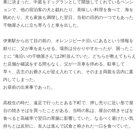
東に決まった。中庭をドッグランとして開放してくれているペンシ
ョンで、他の宿泊客の犬と戯れたり、美味しい料理を食べて、海を
眺めたり。犬も家族も満喫した翌日、当初の目的の一つでもあった
干物屋さんに立ち寄ろうと車を出した。
伊東駅から出て目の前の、オレンジビーチ沿いにあるという情報を
頼りに、父が車を走らせる。場所は分かりやすかったが、困ったこ
とに “海沿いの干物屋さん”は2軒並んでいた。どちらが教えてもらえ
た店舗か確認をする間もなく、父が一旦車を停める。駐車して
早々、店主のお爺さんが迎え入れてくれ、そのまま両親を店内に案
内してしまった。
お昼前の出来事であった。
高校生の時だ。遠足で行ったとある下町で、押し売りに近い形で屋
台の焼きそばを買ったことがある。当時の私は、屋台の焼きそばを
食べると高確率で翌日の胃腸に影響していた。なるべく避けたい気
持ちとは反対に、友人は進んで試食と称された一口を食べていた。