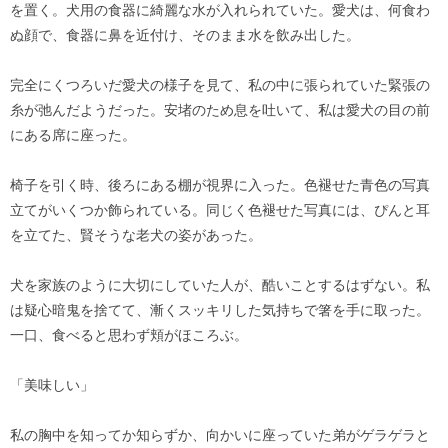
を置く。犬用の食器に綺麗な水が入れられていた。愛犬は、何食わ
ぬ顔で、食器に鼻を近付け、そのまま水を飲み出した。
完全にくつろいだ愛犬の様子を見て、私の中に張られていた緊張の
糸が弛んだようだった。安堵のため息を吐いて、私は愛犬の目の前
にある席に座った。
椅子を引く時、後ろにある棚が視界に入った。色褪せた青色の写真
立てがいくつか飾られている。同じく色褪せた写真には、ぴんと耳
を立てた、賢そうな老犬の姿があった。
犬を家族のように大切にしていた人が、酷いことするはずない。私
は疑心暗鬼を捨てて、漸くスッキリした気持ちで箸を手に取った。
一口、食べると思わず頬がほころぶ。
「美味しい」
私の胸中を知ってか知らずか、向かいに座っていた弟がゲラゲラと