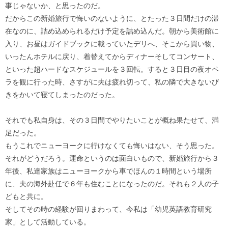
事じゃないか、と思ったのだ。
だからこの新婚旅行で悔いのないように、とたった３日間だけの滞
在なのに、詰め込められるだけ予定を詰め込んだ。朝から美術館に
入り、お昼はガイドブックに載っていたデリへ、そこから買い物、
いったんホテルに戻り、着替えてからディナーそしてコンサート、
といった超ハードなスケジュールを３回転。すると３日目の夜オペ
ラを観に行った時、さすがに夫は疲れ切って、私の隣で大きないび
きをかいて寝てしまったのだった。
それでも私自身は、その３日間でやりたいことが概ね果たせて、満
足だった。
もうこれでニューヨークに行けなくても悔いはない、そう思った。
それがどうだろう。運命というのは面白いもので、新婚旅行から３
年後、私達家族はニューヨークから車でほんの１時間という場所
に、夫の海外赴任で６年も住むことになったのだ。それも２人の子
どもと共に。
そしてその時の経験が回りまわって、今私は「幼児英語教育研究
家」として活動している。