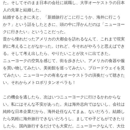
た。そしてそのまま日本の会社に就職し、大学オーケストラの日本
人の先輩と結婚した。
結婚するときに夫と、「新婚旅行どこに行こうか、海外に行こう
か？」という話をしたときに、頭の中に浮かんだのは「ニューヨー
クに行きたい」ということだった。
昔から憧れだったアメリカの大都会を訪れるなんて、これまで現実
的に考えることがなかった。けれど、今それがやろうと思えばでき
る。そして考え出したら、やりたいことが次々に出てきた。
ニューヨークの空気を感じて、街を歩きたい。アメリカの食器や服
を買い物してみたい。美術館を巡ってみたい。ブロードウェイを見
てみたい。ニューヨークの有名なオーケストラの演奏だって聴きた
い。それからメトロポリタンオペラも！
この機会を逃したら、次はいつニューヨークに行けるかわからな
い。私にはそんな不安があった。夫は海外志向ではないし、会社は
純粋な日本企業だから、海外赴任なんてまぁ、ないだろう。結婚し
たら気軽に海外旅行できないだろうし、ましてや子どもができたり
したら、国内旅行するだけでも大変だ。ニューヨークなんて、大仕