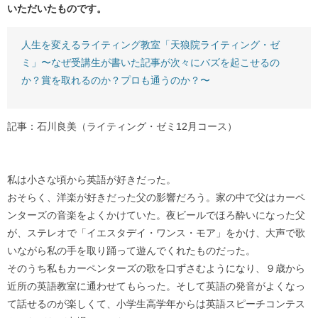
いただいたものです。
人生を変えるライティング教室「天狼院ライティング・ゼ
ミ」〜なぜ受講生が書いた記事が次々にバズを起こせるの
か？賞を取れるのか？プロも通うのか？〜
記事：石川良美（ライティング・ゼミ12月コース）
私は小さな頃から英語が好きだった。
おそらく、洋楽が好きだった父の影響だろう。家の中で父はカーペ
ンターズの音楽をよくかけていた。夜ビールでほろ酔いになった父
が、ステレオで「イエスタデイ・ワンス・モア」をかけ、大声で歌
いながら私の手を取り踊って遊んでくれたものだった。
そのうち私もカーペンターズの歌を口ずさむようになり、９歳から
近所の英語教室に通わせてもらった。そして英語の発音がよくなっ
て話せるのが楽しくて、小学生高学年からは英語スピーチコンテス