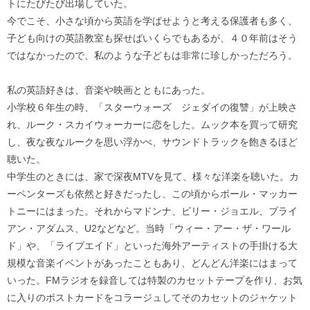
トにたびたび出場していた。
今でこそ、小さな頃から英語を学ばせようと考える保護者も多く、
子ども向けの英語教室も探せばいくらでもあるが、４０年前はそう
ではなかったので、私のような子どもは非常に珍しかっただろう。
私の英語好きは、音楽や映画とともにあった。
小学校６年生の時、「スターウォーズ ジェダイの復讐」が上映さ
れ、ルーク・スカイウォーカーに恋をした。ムック本を買って研究
し、夜な夜なルークを思い浮かべ、サウンドトラックを飽きるほど
聴いた。
中学生のときには、家で深夜MTVを見て、様々な洋楽を聴いた。カ
ーペンターズも依然と好きだったし、この頃からポール・マッカー
トニーにはまった。それからマドンナ、ビリー・ジョエル、ブライ
アン・アダムス、U2などなど。当時「ウィー・アー・ザ・ワール
ド」や、「ライブエイド」といった海外アーティストの手掛ける大
規模な音楽イベントがあったこともあり、どんどん洋楽にはまって
いった。FMラジオを録音しては特製のカセットテープを作り、お気
に入りのポストカードをコラージュしてそのカセットのジャケット