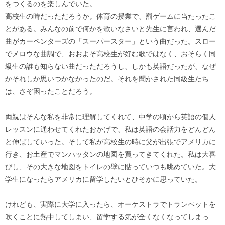
をつくるのを楽しんでいた。
高校生の時だっただろうか。体育の授業で、罰ゲームに当たったこ
とがある。みんなの前で何かを歌いなさいと先生に言われ、選んだ
曲がカーペンターズの「スーパースター」という曲だった。スロー
でメロウな曲調で、おおよそ高校生が好む歌ではなく、おそらく同
級生の誰も知らない曲だっただろうし、しかも英語だったが、なぜ
かそれしか思いつかなかったのだ。それを聞かされた同級生たち
は、さぞ困ったことだろう。
両親はそんな私を非常に理解してくれて、中学の頃から英語の個人
レッスンに通わせてくれたおかげで、私は英語の会話力をどんどん
と伸ばしていった。そして私が高校生の時に父が出張でアメリカに
行き、お土産でマンハッタンの地図を買ってきてくれた。私は大喜
びし、その大きな地図をトイレの壁に貼っていつも眺めていた。大
学生になったらアメリカに留学したいとひそかに思っていた。
けれども、実際に大学に入ったら、オーケストラでトランペットを
吹くことに熱中してしまい、留学する気が全くなくなってしまっ