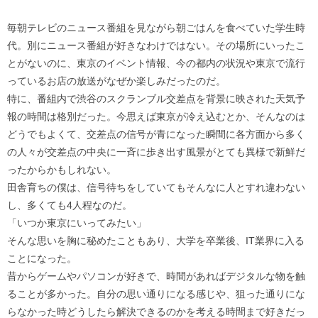
毎朝テレビのニュース番組を見ながら朝ごはんを食べていた学生時
代。別にニュース番組が好きなわけではない。その場所にいったこ
とがないのに、東京のイベント情報、今の都内の状況や東京で流行
っているお店の放送がなぜか楽しみだったのだ。
特に、番組内で渋谷のスクランブル交差点を背景に映された天気予
報の時間は格別だった。今思えば東京が冷え込むとか、そんなのは
どうでもよくて、交差点の信号が青になった瞬間に各方面から多く
の人々が交差点の中央に一斉に歩き出す風景がとても異様で新鮮だ
ったからかもしれない。
田舎育ちの僕は、信号待ちをしていてもそんなに人とすれ違わない
し、多くても4人程なのだ。
「いつか東京にいってみたい」
そんな思いを胸に秘めたこともあり、大学を卒業後、IT業界に入る
ことになった。
昔からゲームやパソコンが好きで、時間があればデジタルな物を触
ることが多かった。自分の思い通りになる感じや、狙った通りにな
らなかった時どうしたら解決できるのかを考える時間まで好きだっ