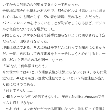
いてから目的地の合宿場までタクシーで向かった。
合宿場は都会から離れた村の中で、都会のビルより高い山々に囲ま
れているのにも関わらず、空の青が綺麗に見れるところだった。
パソコンやスマホを持っていることが恥ずかしくなるほど、デジタ
ルが似合わないそんな場所だった。
到着したら、スマホが自分で勝手に触らないように回収される予定
だったが、回収されなかった。
理由は簡単である。その場所は基本どこに行っても圏外になるから
だ。一度、再起動して再度電波をキャッチしようと心がけるも、一
瞬「3G」と表示されるが圏外になった。
「3Gなんて何年振りだろう」
今の世の中では4Gという通信規格が主流にらなっており、さらに最
近では、4Gよりも速い速度で通信できる5Gという高速通信が当た
り前になりつつある。
「何もできない……」
LINEもメールも何も受信できないし、漫画もNetflixもAmazonプラ
イムも何もできない。
この村では、スマホがただの光る画面になった。割り切って電源を