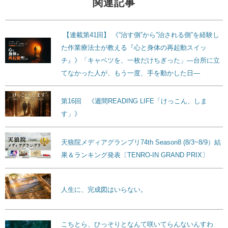
関連記事
【連載第41回】 《“治す側”から”治される側”を経験し
た作業療法士が教える『心と身体の再起動スイッ
チ』》「キャベツを、一枚だけちぎった」―台所に立
てなかった人が、もう一度、手を動かした日―
第16回 《週間READING LIFE「けっこん、しま
す」》
天狼院メディアグランプリ74th Season8 (8/3~8/9）結
果＆ランキング発表〔TENRO-IN GRAND PRIX〕
人生に、完成図はいらない。
こちとら、ひっそりとなんて咲いてらんないんすわ