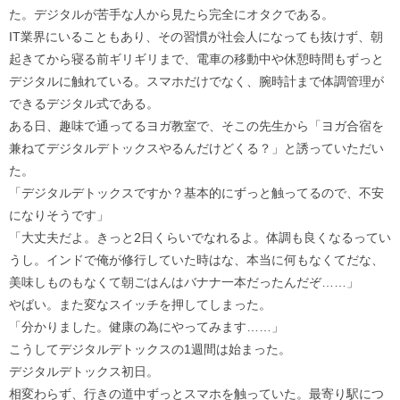
た。デジタルが苦手な人から見たら完全にオタクである。
IT業界にいることもあり、その習慣が社会人になっても抜けず、朝
起きてから寝る前ギリギリまで、電車の移動中や休憩時間もずっと
デジタルに触れている。スマホだけでなく、腕時計まで体調管理が
できるデジタル式である。
ある日、趣味で通ってるヨガ教室で、そこの先生から「ヨガ合宿を
兼ねてデジタルデトックスやるんだけどくる？」と誘っていただい
た。
「デジタルデトックスですか？基本的にずっと触ってるので、不安
になりそうです」
「大丈夫だよ。きっと2日くらいでなれるよ。体調も良くなるってい
うし。インドで俺が修行していた時はな、本当に何もなくてだな、
美味しものもなくて朝ごはんはバナナ一本だったんだぞ……」
やばい。また変なスイッチを押してしまった。
「分かりました。健康の為にやってみます……」
こうしてデジタルデトックスの1週間は始まった。
デジタルデトックス初日。
相変わらず、行きの道中ずっとスマホを触っていた。最寄り駅につ