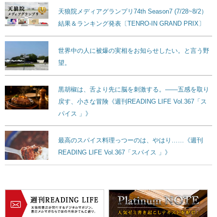
天狼院メディアグランプリ74th Season7 (7/28~8/2）
結果＆ランキング発表〔TENRO-IN GRAND PRIX〕
世界中の人に被爆の実相をお知らせしたい。と言う野
望。
黒胡椒は、舌より先に脳を刺激する。——五感を取り
戻す、小さな冒険《週刊READING LIFE Vol.367「ス
パイス 」》
最高のスパイス料理っつーのは、やはり……《週刊
READING LIFE Vol.367「スパイス 」》