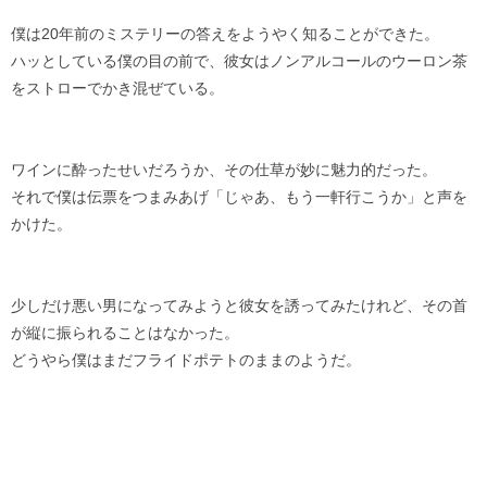
僕は20年前のミステリーの答えをようやく知ることができた。
ハッとしている僕の目の前で、彼女はノンアルコールのウーロン茶
をストローでかき混ぜている。
ワインに酔ったせいだろうか、その仕草が妙に魅力的だった。
それで僕は伝票をつまみあげ「じゃあ、もう一軒行こうか」と声を
かけた。
少しだけ悪い男になってみようと彼女を誘ってみたけれど、その首
が縦に振られることはなかった。
どうやら僕はまだフライドポテトのままのようだ。