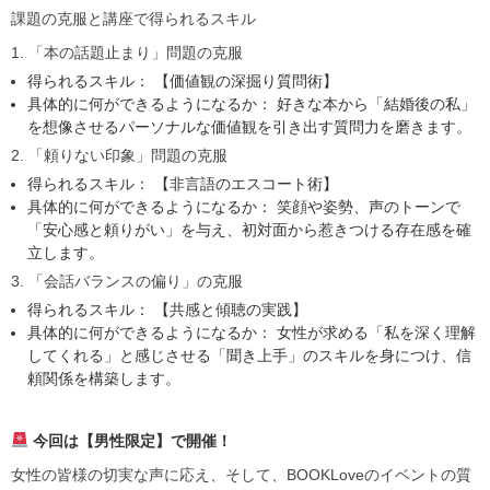
課題の克服と講座で得られるスキル
1. 「本の話題止まり」問題の克服
得られるスキル： 【価値観の深掘り質問術】
具体的に何ができるようになるか： 好きな本から「結婚後の私」
を想像させるパーソナルな価値観を引き出す質問力を磨きます。
2. 「頼りない印象」問題の克服
得られるスキル： 【非言語のエスコート術】
具体的に何ができるようになるか： 笑顔や姿勢、声のトーンで
「安心感と頼りがい」を与え、初対面から惹きつける存在感を確
立します。
3. 「会話バランスの偏り」の克服
得られるスキル： 【共感と傾聴の実践】
具体的に何ができるようになるか： 女性が求める「私を深く理解
してくれる」と感じさせる「聞き上手」のスキルを身につけ、信
頼関係を構築します。
今回は【男性限定】で開催！
女性の皆様の切実な声に応え、そして、BOOKLoveのイベントの質