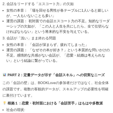
2. 会話をリードする「エスコート力」の欠如
女性の本音： 「場を回せる男性が各テーブルに1人いると嬉しい
が、一人もいないことも多い」
運営の課題： 初対面での会話エスコート力の不足。知的なリーダ
ーシップの欠如が、「この人と人生を共にしたら、全て仕切らな
ければならない」という将来的な不安を与えている。
3. 会話が「浅い」まま終わる問題
女性の本音： 「会話が深まらず、疲れてしまった」
運営の課題： 「なぜその本が好き？」という本質的な問いかけの
不足。感情的な共感がない会話が、「恋愛・結婚は考えられな
い」という結論に繋がっている。
PART 2
：定量データが示す「会話スキル」への切実なニーズ
この「会話の壁」は、BOOKLoveの参加者だけではなく、社会全体
の課題です。複数の客観的データが、スキルアップの必要性を明確
に裏付けています。
根拠１：恋愛・初対面における「会話苦手」はもはや多数派
社会の現状: