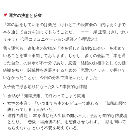
運営の決意と反省
「本の話をしているのは楽だ。けれどこの読書会の目的はあくまで
本を通して自分を知ってもらうことだ」 ーー 岸 正龍（きし せい
りゅう） 心理コミュニケーション講師／心理認定士
我々運営も、参加者の皆様が「本を通した真剣な出会い」を求めて
いることを重々承知しております。しかし、多くの会話で「本を通
じた自分」の開示が不十分であり、恋愛・結婚のお相手としての価
値観を知り、関係性を進展させるための「恋愛スイッチ」が押せて
いなかったことが、今回の分析で痛感いたしました。
女子会で浮き彫りになった3つの本質的な課題
1. 会話が「知識披露」で終わってしまう問題
女性の本音： 「いつまでも本のレビューで終わる」「知識自慢で
終わってしまう人がいた」
運営の課題： 本を通じた人生観の開示不足。会話が知的な防波堤
となり、「恋愛・結婚後の私」を想像させられず、「話を聞いて
もらえない」という不安を与えている。