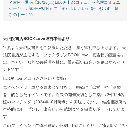
名古屋・通信【10/25(土)18:00~】恋コミュ。〜恋愛コミュニ
ケーション講座〜初対面で「また会いたい」を引き出す、禁
断のトーク術
天狼院書店BOOKLove運営本部より
平素より天狼院書店をご愛顧いただき、厚く御礼申し上げます。 天
狼院書店が主催する「ブックラブ／BOOKLove～恋愛目的読書会」
は、本という知的な共通項を軸に、質の高い出会いを創出するイベ
ントです。
BOOKLoveとは（おさらいと実績）
本イベントは、単なる読書会ではなく、明確に「恋愛」や「結婚」
を目的としたイベントです。過去の開催実績として累計72件144名
様のマッチング（2024年10月時点）を実現しており、結婚相談所も
本格的にオープンし、出会いから結婚までを徹底サポートしていま
す。
この度、イベントの体制刷新から約1年間にわたり、ご参加いただい