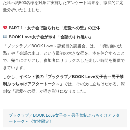
た延べ約500名様を対象に実施したアンケート結果を、徹底的に定
量分析いたしました。
PART 1
：女子会で語られた「恋愛への壁」の正体
BOOK Love
女子会が示す「会話のすれ違い」
「ブックラブ／BOOK Love～恋愛目的読書会」は、「初対面の沈
黙」や「会話の糸口」という最初の大きな壁を、本を仲介すること
で、完全にクリアし、参加者にリラックスした楽しい時間を提供で
きています。
しかし、
イベント後の「ブックラブ／BOOK Love女子会～男子禁
制ぶっちゃけアフタートーク～」
では、その次に立ちはだかる、深
刻な「恋愛への壁」が浮き彫りになりました。
ブックラブ／BOOK Love女子会～男子禁制ぶっちゃけアフタ
ートーク～《女性限定》