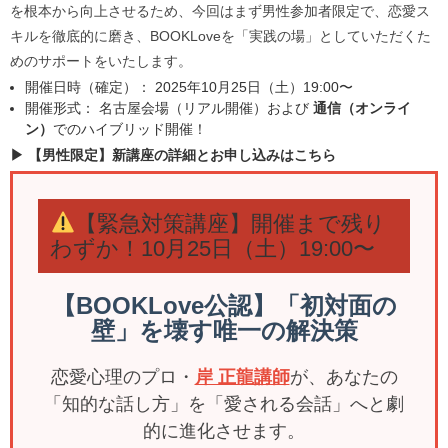
を根本から向上させるため、今回はまず男性参加者限定で、恋愛ス
キルを徹底的に磨き、BOOKLoveを「実践の場」としていただくた
めのサポートをいたします。
開催日時（確定）： 2025年10月25日（土）19:00〜
開催形式： 名古屋会場（リアル開催）および
通信（オンライ
ン）
でのハイブリッド開催！
▶︎
【男性限定】新講座の詳細とお申し込みはこちら
【緊急対策講座】開催まで残り
わずか！10月25日（土）19:00〜
【BOOKLove公認】「初対面の
壁」を壊す唯一の解決策
恋愛心理のプロ・
岸 正龍講師
が、あなたの
「知的な話し方」を「愛される会話」へと劇
的に進化させます。