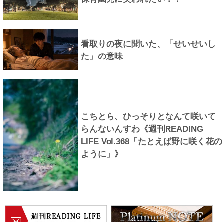
看取りの夜に聞いた、「せいせいし
た」の意味
こちとら、ひっそりとなんて咲いて
らんないんすわ《週刊READING
LIFE Vol.368「たとえば野に咲く花の
ように」》