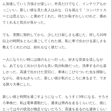
ん加速していく力強さが楽しい。外見だけでなく、インテリアもか
っこいい。新しい彼を見た友人はみな、口を揃えて「コンパクトカ
ーとは思えない」と褒めてくれた。何だか恥ずかしいけれど、褒め
てくれると気分が良かった。
でも、実際に契約してから、少しだけ寂しさも感じた。何しろ10年
以上の時間をともに過ごしてくれた彼。私に車で出かける楽しさを
教えてくれたのは、紛れもなく彼だった。
一人になりたい時には彼のもとへ行った。好きな音楽を流しなが
ら、あてもなく出かけるのも良い気分転換だった。洗車するのも楽
しかった。高速で出かけた翌日に、車体にこびりついた虫を掃除し
ながら、彼をねぎらった。新しい彼が私のところに来るまで、でき
る限り大事にした。
新しい彼と時間を過ごすようになって、もうすぐ3年になる。そろそ
ろ車検だ。私は電車通勤だし、週末は県内を走るくらいだし、彼に
とっては今の状況が物足りないだろう。高速を走るのも連休くらい