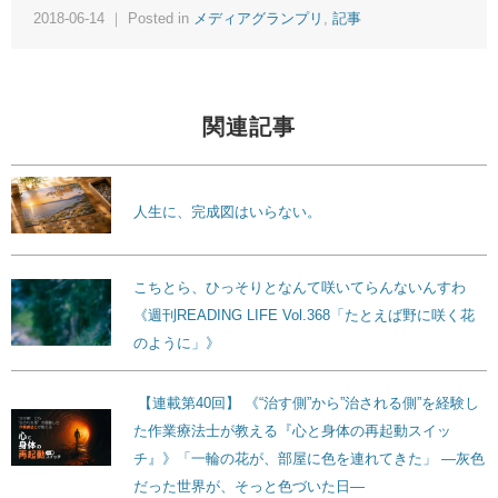
2018-06-14 ｜ Posted in
メディアグランプリ
,
記事
関連記事
人生に、完成図はいらない。
こちとら、ひっそりとなんて咲いてらんないんすわ
《週刊READING LIFE Vol.368「たとえば野に咲く花
のように」》
【連載第40回】 《“治す側”から”治される側”を経験し
た作業療法士が教える『心と身体の再起動スイッ
チ』》「一輪の花が、部屋に色を連れてきた」 ―灰色
だった世界が、そっと色づいた日―