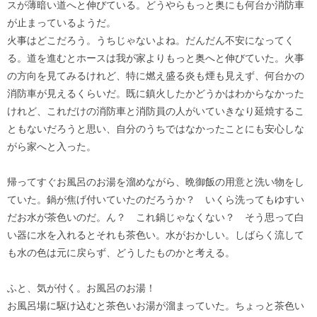
スが薄暗い道へと伸びている。どうやらもっと奥にも何台か消防車
が止まっているようだ。
火事はどこだろう。うちじゃないよね。だんだん不安になってく
る。道を進むとホースは我が家よりもっと奥へと伸びていた。火事
の方向を見てみるけれど、特に燃え盛る炎も煙も見えず、何台かの
消防車が見えるくらいだ。既に鎮火したかどうかはわからなかった
けれど、これだけの消防車と消防員の人がいていきなり延焼するこ
ともないだろうと思い、自分のうちではなかったことにも安心しな
がら家へと入った。
帰ってすぐお風呂のお湯を溜めながら、晩御飯の用意と洗い物をし
ていた。鍋が焦げ付いていたのだろうか？ いくら洗ってもゆすい
だお水が茶色いのだ。ん？ これ鍋じゃなくない？ そう思って白
い器に水を入れるとそれも茶色い。水がおかしい。しばらく流して
も水の色は元に戻らず、どうしたものかと考える。
ふと、気が付く。お風呂のお湯！
お風呂場に駆け込むと茶色いお湯が溜まっていた。ちょっと茶色い