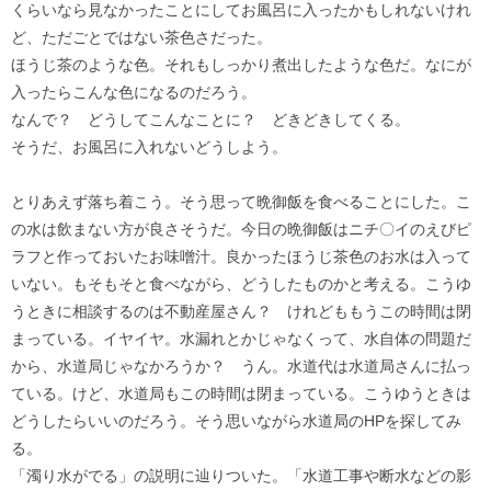
くらいなら見なかったことにしてお風呂に入ったかもしれないけれ
ど、ただごとではない茶色さだった。
ほうじ茶のような色。それもしっかり煮出したような色だ。なにが
入ったらこんな色になるのだろう。
なんで？ どうしてこんなことに？ どきどきしてくる。
そうだ、お風呂に入れないどうしよう。
とりあえず落ち着こう。そう思って晩御飯を食べることにした。こ
の水は飲まない方が良さそうだ。今日の晩御飯はニチ〇イのえびピ
ラフと作っておいたお味噌汁。良かったほうじ茶色のお水は入って
いない。もそもそと食べながら、どうしたものかと考える。こうゆ
うときに相談するのは不動産屋さん？ けれどももうこの時間は閉
まっている。イヤイヤ。水漏れとかじゃなくって、水自体の問題だ
から、水道局じゃなかろうか？ うん。水道代は水道局さんに払っ
ている。けど、水道局もこの時間は閉まっている。こうゆうときは
どうしたらいいのだろう。そう思いながら水道局のHPを探してみ
る。
「濁り水がでる」の説明に辿りついた。「水道工事や断水などの影