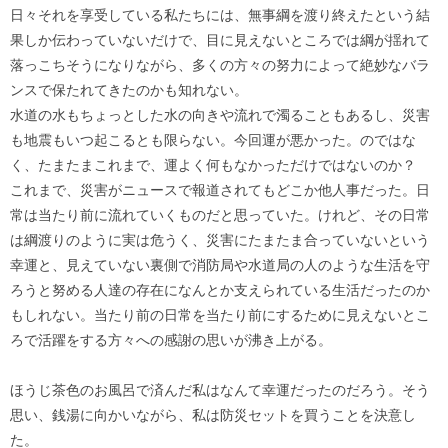
日々それを享受している私たちには、無事綱を渡り終えたという結
果しか伝わっていないだけで、目に見えないところでは綱が揺れて
落っこちそうになりながら、多くの方々の努力によって絶妙なバラ
ンスで保たれてきたのかも知れない。
水道の水もちょっとした水の向きや流れで濁ることもあるし、災害
も地震もいつ起こるとも限らない。今回運が悪かった。のではな
く、たまたまこれまで、運よく何もなかっただけではないのか？
これまで、災害がニュースで報道されてもどこか他人事だった。日
常は当たり前に流れていくものだと思っていた。けれど、その日常
は綱渡りのように実は危うく、災害にたまたま合っていないという
幸運と、見えていない裏側で消防局や水道局の人のような生活を守
ろうと努める人達の存在になんとか支えられている生活だったのか
もしれない。当たり前の日常を当たり前にするために見えないとこ
ろで活躍をする方々への感謝の思いが沸き上がる。
ほうじ茶色のお風呂で済んだ私はなんて幸運だったのだろう。そう
思い、銭湯に向かいながら、私は防災セットを買うことを決意し
た。