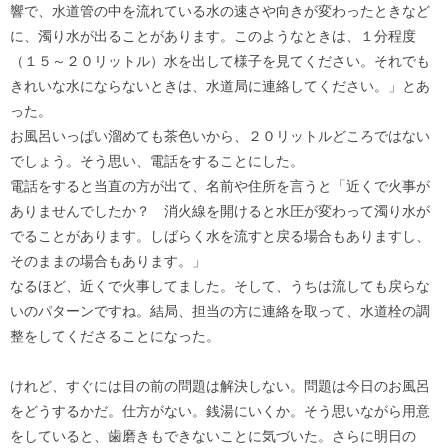
響で、水道管の中を流れている水の速さや向きが変わったときなど
に、濁り水が出ることがあります。このようなときは、１分程度
（１５～２０リットル）水を出して様子を見てください。それでも
きれいな水にならないときは、水道局に連絡してください。」とあ
った。
お風呂いっぱい溜めても茶色いから、２０リットルどころではない
でしょう。そう思い、電話をすることにした。
電話をすると当直の方が出て、名前や住所を言うと「近くで火事が
ありませんでしたか？ 消火線を開けると水圧が変わって濁り水が
でることがあります。しばらく水を流すと戻る場合もありますし、
そのままの場合もあります。」
なるほど、近くで火事してました。そして、うちは流しても戻らな
いのパターンですね。結局、担当の方に連絡を取って、水道栓の調
整をしてくださることになった。
けれど、すぐには目の前の問題は解決しない。問題は今日のお風呂
をどうするかだ。仕方がない。銭湯にいくか。そう思いながら用意
をしていると、歯磨きもできないことに気づいた。さらに明日の