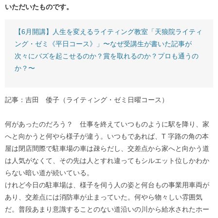
いただいたものです。
【6月開講】人生を変えるライティング教室「天狼院ライティ
ング・ゼミ《平日コース》」〜なぜ受講生が書いた記事が
次々にバズを起こせるのか？賞を取れるのか？プロも通うの
か？〜
記事：吉田 倭子（ライティング・ゼミ日曜コース）
何があったのだろう？ 仕事を終えていつものように駅を降り、家
へと向かうと何やら様子が違う。いつもであれば、T 字路の角の本
屋は閉店間際で駐車場の車は疎らだし、交差点から家へと向かう道
は人気がなくて、その先は人とすれ違ってもシルエット位しかわか
らない暗い道が続いている。
けれど今日の駐車場は、様子を伺う人の姿と何台もの事業用車両が
あり、交差点には消防車が止まっていた。何やら物々しい雰囲気
だ。普段あまり意識することのない道沿いの川から給水されたホー