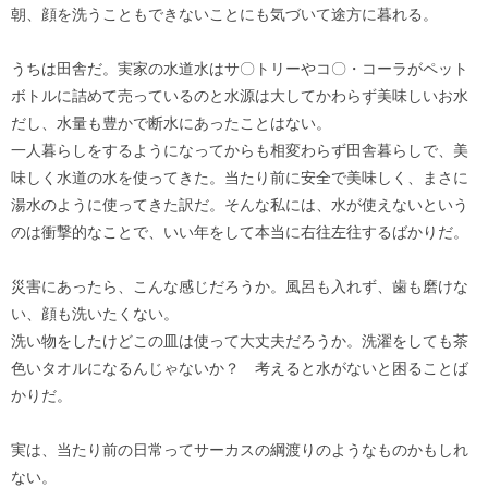
朝、顔を洗うこともできないことにも気づいて途方に暮れる。
うちは田舎だ。実家の水道水はサ〇トリーやコ〇・コーラがペット
ボトルに詰めて売っているのと水源は大してかわらず美味しいお水
だし、水量も豊かで断水にあったことはない。
一人暮らしをするようになってからも相変わらず田舎暮らしで、美
味しく水道の水を使ってきた。当たり前に安全で美味しく、まさに
湯水のように使ってきた訳だ。そんな私には、水が使えないという
のは衝撃的なことで、いい年をして本当に右往左往するばかりだ。
災害にあったら、こんな感じだろうか。風呂も入れず、歯も磨けな
い、顔も洗いたくない。
洗い物をしたけどこの皿は使って大丈夫だろうか。洗濯をしても茶
色いタオルになるんじゃないか？ 考えると水がないと困ることば
かりだ。
実は、当たり前の日常ってサーカスの綱渡りのようなものかもしれ
ない。