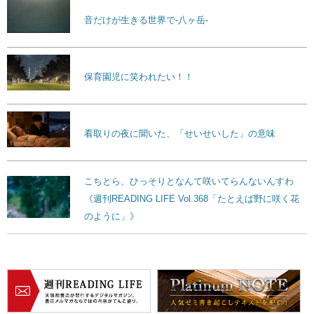
音だけが生きる世界で-八ヶ岳-
保育園児に笑われたい！！
看取りの夜に聞いた、「せいせいした」の意味
こちとら、ひっそりとなんて咲いてらんないんすわ
《週刊READING LIFE Vol.368「たとえば野に咲く花
のように」》