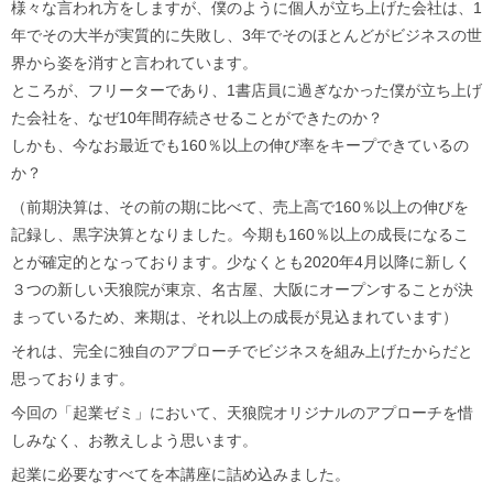
様々な言われ方をしますが、僕のように個人が立ち上げた会社は、1
年でその大半が実質的に失敗し、3年でそのほとんどがビジネスの世
界から姿を消すと言われています。
ところが、フリーターであり、1書店員に過ぎなかった僕が立ち上げ
た会社を、なぜ10年間存続させることができたのか？
しかも、今なお最近でも160％以上の伸び率をキープできているの
か？
（前期決算は、その前の期に比べて、売上高で160％以上の伸びを
記録し、黒字決算となりました。今期も160％以上の成長になるこ
とが確定的となっております。少なくとも2020年4月以降に新しく
３つの新しい天狼院が東京、名古屋、大阪にオープンすることが決
まっているため、来期は、それ以上の成長が見込まれています）
それは、完全に独自のアプローチでビジネスを組み上げたからだと
思っております。
今回の「起業ゼミ」において、天狼院オリジナルのアプローチを惜
しみなく、お教えしよう思います。
起業に必要なすべてを本講座に詰め込みました。