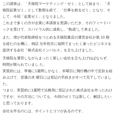
この講座は、「天狼院マーケティング・ゼミ」として始まり、「天
狼院起業ゼミ」として数期を経て、「仕事を創るゼミ」となり、そ
して、今回「起業ゼミ」となりました。
これまで多くの方や企業に本講座を受講いただき、そのフィードバ
ックを受けて、スパイラル的に成長し、”熟成”して来ました。
また、僕が代表取締役をつとめる天狼院書店の運営会社が第 10 期
を経たのを機に、例話 元年初月に福岡でまったく違ったビジネスを
提供する会社「株式会社インパルス」を立ち上げました。
天狼院を運営しながらまったく新しい会社を立ち上げねばならず、
時間が限られていまし た。
実質的には、準備に1週間しかなく、木曜日に飛行機の中で定款を組
み上げて、翌週の木 曜日には登記の手続きがすべて完了していまし
た。
つまり、実質的に1週間で法務局に登記された株式会社を作ったわけ
ですが、その方法に ついても、今回のゼミでは新しく、解説したい
と思っております。
会社を作るのには、ポイントとコツがあるのです。