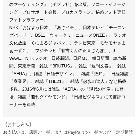
のマーケティング』（ポプラ社）を出版。ソニー・イメージ
ング・プロサポート会員。プロカメラマン。秘めフォト専任
フォトグラファー。
NHK「おはよう日本」「あさイチ」、日本テレビ「モーニン
グバード」、BS11「ウィークリーニュースONZE」、ラジオ
文化放送「くにまるジャパン」、テレビ東京「モヤモヤさま
ぁ〜ず２」、フジテレビ「有吉くんの正直さんぽ」、J-
WAVE、NHKラジオ、日経新聞、日経MJ、朝日新聞、読売新
聞、東京新聞、雑誌『BRUTUS』、雑誌『週刊文春』、雑誌
『AERA』、雑誌『日経デザイン』、雑誌『致知』、日経雑誌
『商業界』、雑誌『THE21』、雑誌『散歩の達人』など掲載
多数。2016年6月には雑誌『AERA』の「現代の肖像」に登
場。雑誌『週刊ダイヤモンド』『日経ビジネス』にて書評コ
ーナーを連載。
【お申し込み】
お支払いは、店頭ご一括、またはPayPalでの一括および「定期購読