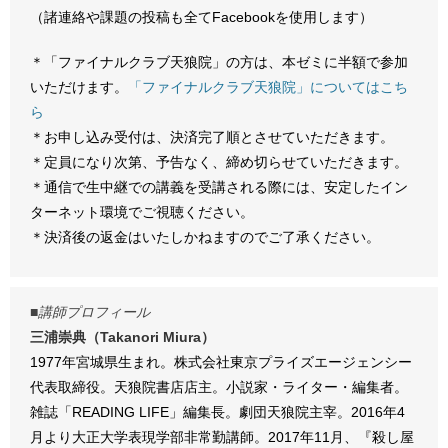
（諸連絡や課題の投稿も全てFacebookを使用します）
＊「ファイナルクラブ天狼院」の方は、本ゼミに半額で参加
いただけます。
「ファイナルクラブ天狼院」についてはこち
ら
＊お申し込み受付は、決済完了順とさせていただきます。
＊定員になり次第、予告なく、締め切らせていただきます。
＊通信で生中継での講義を受講される際には、安定したイン
ターネット環境でご視聴ください。
＊決済後の返金はいたしかねますのでご了承ください。
■講師プロフィール
三浦崇典（Takanori Miura）
1977年宮城県生まれ。株式会社東京プライズエージェンシー
代表取締役。天狼院書店店主。小説家・ライター・編集者。
雑誌「READING LIFE」編集長。劇団天狼院主宰。2016年4
月より大正大学表現学部非常勤講師。2017年11月、『殺し屋