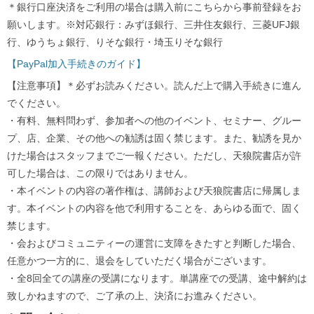
＊銀行口座決済をご利用の場合は購入前にこちらから事前登録をお
願いします。※対応銀行：みずほ銀行、三井住友銀行、三菱UFJ銀
行、ゆうちょ銀行、りそな銀行・埼玉りそな銀行
【PayPal加入手続きのガイド】
【注意事項】＊必ずお読みください。読んだ上で購入手続きに進ん
でください。
・有料、無料問わず、参加者への他のイベント、セミナー、グルー
プ、店、企業、その他への勧誘は固く禁じます。また、勧誘を見か
けた場合はスタッフまでご一報ください。ただし、天狼院書店が許
可した場合は、この限りではありません。
・本イベントの内容の著作権は、講師および天狼院書店に帰属しま
す。本イベントの内容を他で利用することを、あらゆる面で、固く
禁じます。
・会およびコミュニティーの運営に支障をきたすと判断した場合、
任意かつ一方的に、退会をしていただく場合がございます。
・全8回全ての講座の受講になります。単講座での受講、途中解約は
致しかねますので、ご了承の上、決済にお進みください。