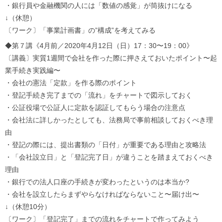
・銀行員や金融機関の人には「数値の感覚」が筒抜けになる
↓（休憩）
〔ワーク〕「事業計画書」の”構成”を考えてみる
◆第７講《4月前／2020年4月12日（日）17：30〜19：00》
〔講義〕実質1週間で会社を作った際に押さえておいたポイント〜起
業手続き実践編〜
・会社の憲法「定款」を作る際のポイント
・登記手続き完了までの「流れ」をチャートで図示しておく
・公証役場で公証人に定款を認証してもらう場合の注意点
・会社法に詳しかったとしても、法務局で事前相談しておくべき理
由
・登記の際には、提出書類の「日付」が重要である理由と攻略法
・「会社設立日」と「登記完了日」が違うことを踏まえておくべき
理由
・銀行での法人口座の手続きが変わったというのは本当か?
・会社を設立したらまずやらなければならないこと〜届け出〜
↓（休憩10分）
〔ワーク〕「登記完了」までの流れをチャートで作ってみよう