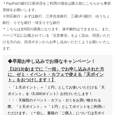
＊PayPalの銀行口座決済をご利用の場合は購入前にこちらから事前
登録をお願いします。
※対応銀行：みずほ銀行、三井住友銀行、三菱UFJ銀行、ゆうちょ
銀行、りそな銀行・埼玉りそな銀行
＊こちらは全8回の講座になります。途中解約はできません。また、
ページ下記に記載されている「注意事項」をよく読み、同意いただ
ける方のみ、決済ボタンからお申し込みいただくようお願いいたし
ます。
◆早期お申し込みでお得なキャンペーン！
【12/13(金)までに「一括」でお申し込みされた方
に、ゼミ・イベント・カフェで使える「天ポイン
ト」をおつけします！】
・「１天ポイント」＝「１円」としてお使いいただける「天
ポイント」を《5,000ポイント》お付けいたします！
・・・天狼院のイベント・カフェ・ゼミをお買い物される
際、「１天ポイント」＝「１円」としてポイントをご利用い
ただけます。（＊但し、書籍の「ご購入」については天ポイ