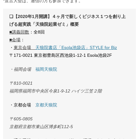
*宣言大会は、通信の方も参加できます。
❏【2020年1月開講】４ヶ月で新しくビジネス１つを創り上
げる超実践「天狼院起業ゼミ」概要
■講義回数
：全8回
■会場
：
・
東京会場
天狼院書店「Esola池袋店」STYLE for Biz
〒171-0021 東京都豊島区西池袋1-12-1 Esola池袋2F
・福岡会場
福岡天狼院
〒810-0021
福岡県福岡市中央区今泉1-9-12 ハイツ三笠２階
・京都会場
京都天狼院
〒605-0805
京都府京都市東山区博多町112-5