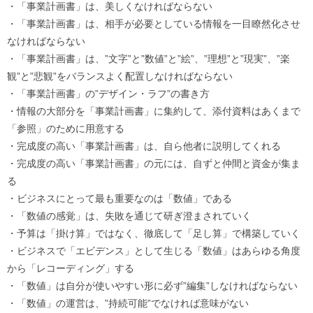
・「事業計画書」は、美しくなければならない
・「事業計画書」は、相手が必要としている情報を一目瞭然化させ
なければならない
・「事業計画書」は、”文字”と”数値”と”絵”、”理想”と”現実”、”楽
観”と”悲観”をバランスよく配置しなければならない
・「事業計画書」の”デザイン・ラフ”の書き方
・情報の大部分を「事業計画書」に集約して、添付資料はあくまで
「参照」のために用意する
・完成度の高い「事業計画書」は、自ら他者に説明してくれる
・完成度の高い「事業計画書」の元には、自ずと仲間と資金が集ま
る
・ビジネスにとって最も重要なのは「数値」である
・「数値の感覚」は、失敗を通じて研ぎ澄まされていく
・予算は「掛け算」ではなく、徹底して「足し算」で構築していく
・ビジネスで「エビデンス」として生じる「数値」はあらゆる角度
から「レコーディング」する
・「数値」は自分が使いやすい形に必ず”編集”しなければならない
・「数値」の運営は、”持続可能”でなければ意味がない