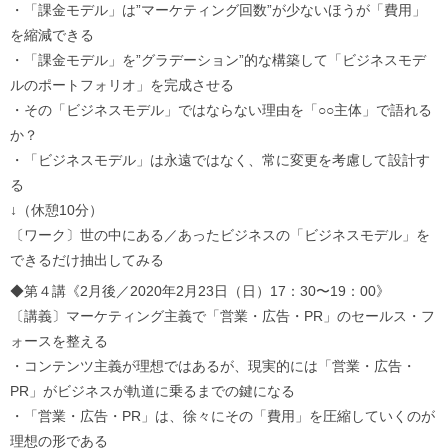
・「課金モデル」は”マーケティング回数”が少ないほうが「費用」
を縮減できる
・「課金モデル」を”グラデーション”的な構築して「ビジネスモデ
ルのポートフォリオ」を完成させる
・その「ビジネスモデル」ではならない理由を「○○主体」で語れる
か？
・「ビジネスモデル」は永遠ではなく、常に変更を考慮して設計す
る
↓（休憩10分）
〔ワーク〕世の中にある／あったビジネスの「ビジネスモデル」を
できるだけ抽出してみる
◆第４講《2月後／2020年2月23日（日）17：30〜19：00》
〔講義〕マーケティング主義で「営業・広告・PR」のセールス・フ
ォースを整える
・コンテンツ主義が理想ではあるが、現実的には「営業・広告・
PR」がビジネスが軌道に乗るまでの鍵になる
・「営業・広告・PR」は、徐々にその「費用」を圧縮していくのが
理想の形である