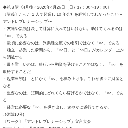
◆第８講《4月後／2020年4月26日（日）17：30〜19：00》
〔講義〕たった 1 人で起業し 10 年会社を経営してわかったこと〜
アントレプレナーシッ プ〜
・友達や親類は決して計算に入れてはいけない。助けてくれるのは
「○○」である
・最初に必要なのは、異業種交流での名刺ではなく「○○」である
・独立・起業した瞬間から、「○○日」と「○○日」がカレンダー上か
ら消滅する
・最も難しいのは、銀行から融資を受けることではなく、「○○」を
取得することだ
・起業当初は、とにかく「○○」を積み上げる。これが後々に財産と
なる
・重要なのは、短期的にどれくらい稼げるかではなく、「○○」であ
る
・経営に必要な「○○」を導き出し、速やかに遂行できるか。
↓(休憩10分)
〔ワーク〕「アントレプレナーシップ」宣言大会