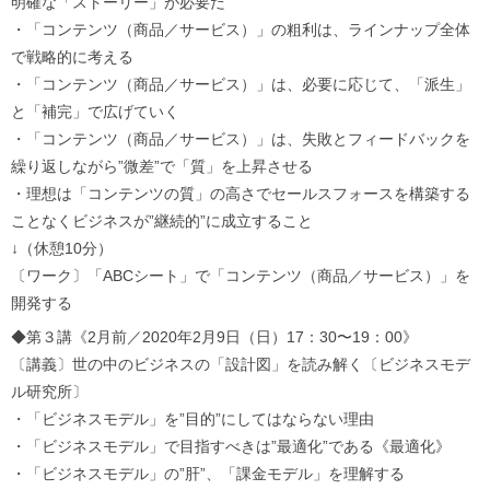
明確な「ストーリー」が必要だ
・「コンテンツ（商品／サービス）」の粗利は、ラインナップ全体
で戦略的に考える
・「コンテンツ（商品／サービス）」は、必要に応じて、「派生」
と「補完」で広げていく
・「コンテンツ（商品／サービス）」は、失敗とフィードバックを
繰り返しながら”微差”で「質」を上昇させる
・理想は「コンテンツの質」の高さでセールスフォースを構築する
ことなくビジネスが”継続的”に成立すること
↓（休憩10分）
〔ワーク〕「ABCシート」で「コンテンツ（商品／サービス）」を
開発する
◆第３講《2月前／2020年2月9日（日）17：30〜19：00》
〔講義〕世の中のビジネスの「設計図」を読み解く〔ビジネスモデ
ル研究所〕
・「ビジネスモデル」を”目的”にしてはならない理由
・「ビジネスモデル」で目指すべきは”最適化”である《最適化》
・「ビジネスモデル」の”肝”、「課金モデル」を理解する