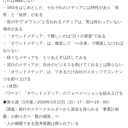
ければ機能しない
・SNSをはじめとした、それぞれのメディアには特性があり「長
所」と「短所」がある
・世の中で”オワコン”と言われるメディアは、実は終わっていない
場合がある
・「オウンドメディア」で難しいのは”日々の更新”である
・「オウンドメディア」は、徹底して「○○主体」で構築しなければ
ならない
・様々なメディアを、とりあえずは試してみる
・流行のメディアが、自分のビジネスを助けてくれるとは限らない
・「オウンドメディア」は、できるだけ自社のスタッフでコンテン
ツを創り上げる
↓（休憩）
〔ワーク〕「オウンドメディア」のフォーメーションを組み上げる
◆第６講《3月後／2020年3月22日（日）17：30〜19：00》
〔講義〕銀行やステークホルダーから資金を得られる「事業計画
書」の創り方〜「数の感覚」〜
・人が網羅できる思考範囲は限られている