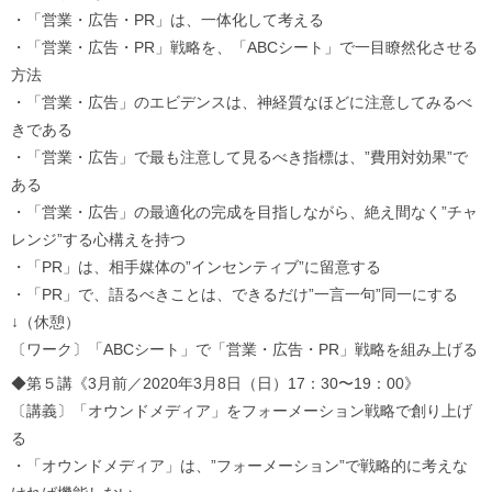
・「営業・広告・PR」は、一体化して考える
・「営業・広告・PR」戦略を、「ABCシート」で一目瞭然化させる
方法
・「営業・広告」のエビデンスは、神経質なほどに注意してみるべ
きである
・「営業・広告」で最も注意して見るべき指標は、”費用対効果”で
ある
・「営業・広告」の最適化の完成を目指しながら、絶え間なく”チャ
レンジ”する心構えを持つ
・「PR」は、相手媒体の”インセンティブ”に留意する
・「PR」で、語るべきことは、できるだけ”一言一句”同一にする
↓（休憩）
〔ワーク〕「ABCシート」で「営業・広告・PR」戦略を組み上げる
◆第５講《3月前／2020年3月8日（日）17：30〜19：00》
〔講義〕「オウンドメディア」をフォーメーション戦略で創り上げ
る
・「オウンドメディア」は、”フォーメーション”で戦略的に考えな