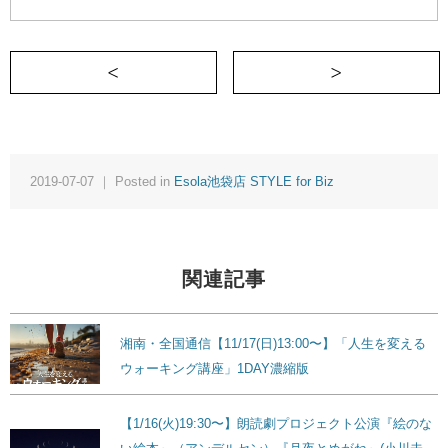
＜ 【７月撮影枠受付中！】数々の著名人
2019-07-07 ｜ Posted in
Esola池袋店 STYLE for Biz
関連記事
湘南・全国通信【11/17(日)13:00〜】「人生を変える
ウォーキング講座」1DAY濃縮版
【1/16(火)19:30〜】朗読劇プロジェクト公演『絵のな