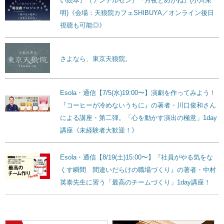
い絵本』（アンデルセン）『月夜とめがね』(小川未
明)《会場：天狼院カフェSHIBUYA／オンライン後日
視聴も可能◎》
さよなら、東京天狼院。
Esola・通信【7/5(水)19:00〜】演劇を作ってみよう！
『コーヒーが冷めないうちに』の著者・川口俊和さん
による講座・第二弾。「心を動かす演出の極意」1day
講座《未経験者大歓迎！》
Esola・通信【8/19(土)15:00〜】『社員がやる気をな
くす瞬間 間違いだらけの職場づくり』の著者・中村
英泰先生に習う「最高のチームづくり」1day講座！