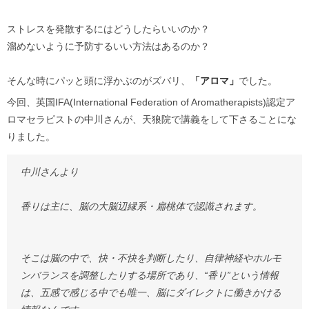
ストレスを発散するにはどうしたらいいのか？
溜めないように予防するいい方法はあるのか？
そんな時にパッと頭に浮かぶのがズバリ、
「アロマ」
でした。
今回、英国IFA(International Federation of Aromatherapists)認定ア
ロマセラピストの中川さんが、天狼院で講義をして下さることにな
りました。
中川さんより
香りは主に、脳の大脳辺縁系・扁桃体で認識されます。
そこは脳の中で、快・不快を判断したり、自律神経やホルモ
ンバランスを調整したりする場所であり、“香り”という情報
は、五感で感じる中でも唯一、脳にダイレクトに働きかける