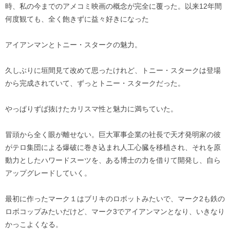
時、私の今までのアメコミ映画の概念が完全に覆った。以来12年間
何度観ても、全く飽きずに益々好きになった
アイアンマンとトニー・スタークの魅力。
久しぶりに垣間見て改めて思ったけれど、トニー・スタークは登場
から完成されていて、ずっとトニー・スタークだった。
やっぱりずば抜けたカリスマ性と魅力に満ちていた。
冒頭から全く眼が離せない。巨大軍事企業の社長で天才発明家の彼
がテロ集団による爆破に巻き込まれ人工心臓を移植され、それを原
動力としたハワードスーツを、ある博士の力を借りて開発し、自ら
アップグレードしていく。
最初に作ったマーク１はブリキのロボットみたいで、マーク2も鉄の
ロボコップみたいだけど、マーク3でアイアンマンとなり、いきなり
かっこよくなる。