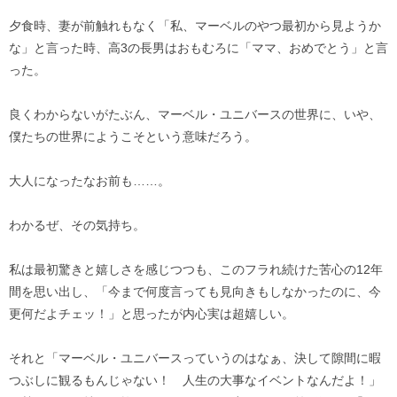
夕食時、妻が前触れもなく「私、マーベルのやつ最初から見ようか
な」と言った時、高3の長男はおもむろに「ママ、おめでとう」と言
った。
良くわからないがたぶん、マーベル・ユニバースの世界に、いや、
僕たちの世界にようこそという意味だろう。
大人になったなお前も……。
わかるぜ、その気持ち。
私は最初驚きと嬉しさを感じつつも、このフラれ続けた苦心の12年
間を思い出し、「今まで何度言っても見向きもしなかったのに、今
更何だよチェッ！」と思ったが内心実は超嬉しい。
それと「マーベル・ユニバースっていうのはなぁ、決して隙間に暇
つぶしに観るもんじゃない！ 人生の大事なイベントなんだよ！」