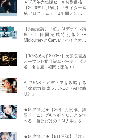
★12周年大感謝セール特別価格！
【2026年1月始動】「ライター養
成プログラム」〔1年間／文章講
座受け放題＋週1フィードバッ
ク〕〜“読む人を動かすライタ
【動画受講】「超」AIデザイン講
ー”へ、全国どこからでも。〜《全
座《２日間完成特別版》〜
店舗リアルタイム参加OK／録画
MidjourneyとCanvaでハイクオリ
視聴対応／限定4席》
ティ・デザインを自在に生成
【9/23(祝火)18:00〜】天狼院書店
オープン12周年記念パーティ《渋
谷・名古屋・福岡で開催！》
AIでSNS・メディアを攻略する
「発信力養成ラボNEO《AI攻略
版》」
★50席限定★【26年1月開講】無
限ラーニングAI〜好きなことを学
べる、自分だけの「AI大学」を作
る〜《4ヶ月完成本講座》
★50席限定★【9月開講】「超」