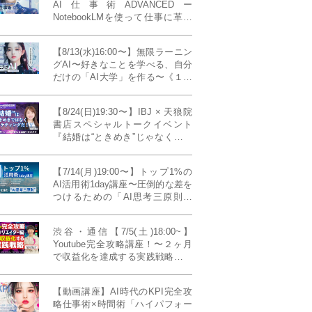
AI仕事術ADVANCEDー
NotebookLMを使って仕事に革命
を起こす！〔４ヶ月本講座〕
【8/13(水)16:00〜】無限ラーニン
グAI〜好きなことを学べる、自分
だけの「AI大学」を作る〜《１日
完成特別版》
【8/24(日)19:30〜】IBJ × 天狼院
書店スペシャルトークイベント
『結婚は“ときめき”じゃなくて、
マーケティングだ！？』〜データ
で読み解く、人生が変わる出会い
【7/14(月)19:00〜】トップ1%の
のカタチ〜《BOOKLove結婚相談
AI活用術1day講座〜圧倒的な差を
所presents》
つけるための「AI思考三原則」
《生成AIの教科書(35,000文字分)
プレゼント！》
渋谷・通信【7/5(土)18:00~】
Youtube完全攻略講座！〜２ヶ月
で収益化を達成する実践戦略！ゲ
スト：Norihikoさん(Youtube／映
像クリエイター)《Presented by
【動画講座】AI時代のKPI完全攻
発信力養成ラボNEO》
略仕事術×時間術「ハイパフォー