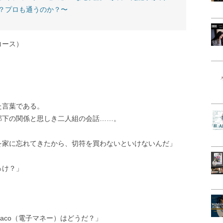
？プロも通うのか？〜
コース）
」
た言葉である。
部下の関係と思しき二人組の会話……。
を家に忘れてきたから、切符を買わないといけないんだ」
っけ？」
aco（電子マネー）はどうだ？」