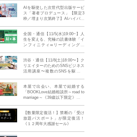
AIを駆使した次世代型出版サービ
ス「著者プロデュース」【限定3
枠／埋まり次第終了】AIハイパー
プレス・システム搭載
全国・通信【11/5(水)19:00~】人
生を変える、究極の読書体験「イ
ンフィニティ∞リーディング／
INFINITY ∞ READING」TYPE
W 11月課題本『THIRD
渋谷・通信【11/8(土)18:00〜】ク
MILLENNIUM THINKING アメリ
リエイターのためのSNSビジネス
カ最高峰大学の人気講義』
活用講座〜複数のSNSを駆使し
て“作品を仕事に変える”写真家・
青山裕企先生ご登壇！《発信力養
本屋で出会い、本屋で結婚する
成ラボPresents》
「BOOKLove結婚相談所～road to
marriage～《39歳以下限定》」全
国4拠点/関東/中部/関西/九州
【数量限定復活！】禁断の「受け
放題パスポート」が限定復活！
《１２周年大感謝セール》