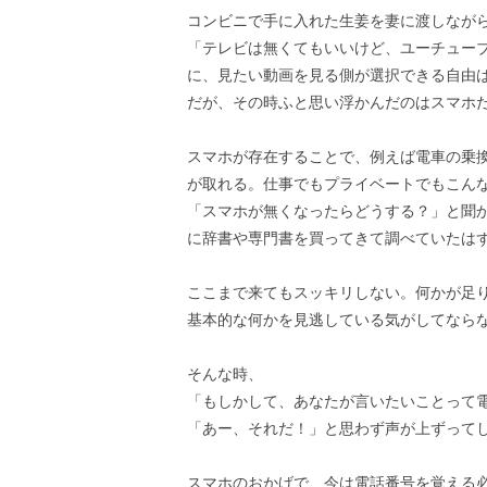
コンビニで手に入れた生姜を妻に渡しなが
「テレビは無くてもいいけど、ユーチュー
に、見たい動画を見る側が選択できる自由
だが、その時ふと思い浮かんだのはスマホ
スマホが存在することで、例えば電車の乗
が取れる。仕事でもプライベートでもこん
「スマホが無くなったらどうする？」と聞
に辞書や専門書を買ってきて調べていたは
ここまで来てもスッキリしない。何かが足
基本的な何かを見逃している気がしてなら
そんな時、
「もしかして、あなたが言いたいことって
「あー、それだ！」と思わず声が上ずって
スマホのおかげで、今は電話番号を覚える