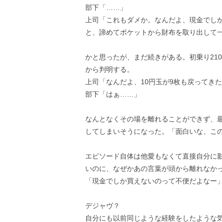
部下「……」
上司「これもダメか。なんだよ、現金でし
と、諦めてポケットから財布を取り出して
かと思ったが、まだ続きがある。初乗り21
から判明する。
上司「なんだよ、10円玉が9枚も戻ってき
部下「はぁ……」
なんとなくその場を離れることができず、
してしまいそうになった。「面白いな、こ
エピソード自体は他愛もなくて直接自分に
いのに、なぜかあの言葉が頭から離れなか
「現金でしか買えないのって不便だよなー
デジャヴ？
自分にも以前同じような経験をしたような