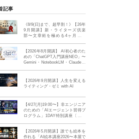
着記事
《8/9(日)まで、超早割！》【26年
9月開講】新・ライターズ倶楽
部〜文章術を極める4ヶ月講義
《「ライティング・ゼミ」の上級
コース／50席限定》
【2026年8月開講】 AI初心者のた
めの「ChatGPT入門講座NEO」〜
Gemini・NotebookLM・Claudeま
で、目的で使い分けられるように
なる4ヶ月〜〔４ヶ月完成基礎講
座〕
【2026年9月開講】人生を変える
ライティング・ゼミ with AI
【4/27(月)19:00〜】非エンジニア
のための「AIエージェント習得プ
ログラム」1DAY特別講座〔パワ
ーアップ版〕
【2026年5月開講】誰でも絵本を
作れる「AI絵本講座2026〜本屋で