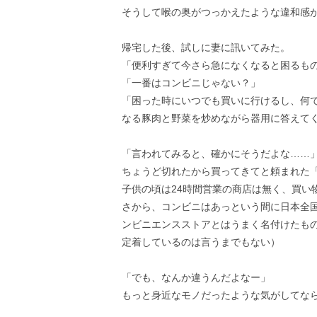
そうして喉の奥がつっかえたような違和感
帰宅した後、試しに妻に訊いてみた。
「便利すぎて今さら急になくなると困るも
「一番はコンビニじゃない？」
「困った時にいつでも買いに行けるし、何
なる豚肉と野菜を炒めながら器用に答えて
「言われてみると、確かにそうだよな……
ちょうど切れたから買ってきてと頼まれた
子供の頃は24時間営業の商店は無く、買い
さから、コンビニはあっという間に日本全
ンビニエンスストアとはうまく名付けたも
定着しているのは言うまでもない）
「でも、なんか違うんだよなー」
もっと身近なモノだったような気がしてな