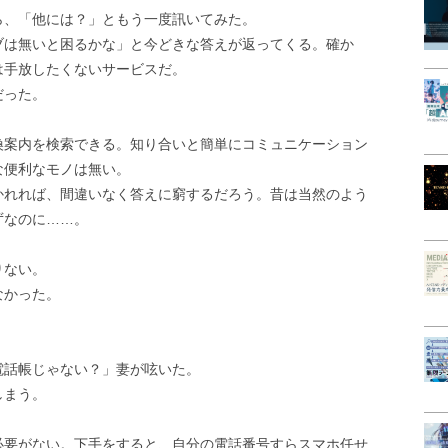
ら、「他には？」ともう一度訊いてみた。
ブは無いと困るかな」と今どきな答えが返ってくる。確か
は手放したくないサービスだ。
だった。
換案内を検索できる。知り合いと簡単にコミュニケーション
な便利なモノは無い。
かれれば、間違いなく答えに窮するだろう。昔は当然のよう
ずなのに……。
りない。
なかった。
電話帳じゃない？」妻が呟いた。
しまう。
必要がない。下手をすると、自分の電話番号すらスマホ任せ