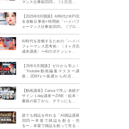
マンス仕事術2025」《１日完成特
別版》
【2025年8月開講】AI時代のKPI完
全攻略仕事術×時間術「ハイパフ
ォーマンス仕事術2025」《プロフ
ェッショナル版／６ヶ月完成本講
座》《50名限定》
AI時代を攻略するための「ハイパ
フォーマンス思考術」〔３ヶ月完
成本講座〕〜AIのポテンシャルを
最大限に引き出す必修メソッド〜
《50名様限定》
【25年6月開講】ゼロから学ぶ！
「Youtube動画編集マスター講
座」2DAYs〜基礎からAI活用ま
で！〈初心者大歓迎〉
【動画講座】Canvaで学ぶ 表紙デ
ザイン１day講座〜ZINE・絵本・
書籍の装丁から、チラシにも活か
せるレイアウト術まで！〜
誰でも雑誌を作れる「AI雑誌講座
2025〜本屋で雑誌を創る・売
る〜」本屋で雑誌を創って売る！