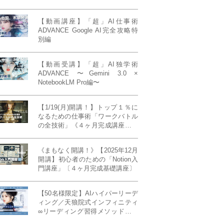
【動画講座】「超」AI仕事術
ADVANCE Google AI完全攻略特
別編
【動画受講】「超」AI独学術
ADVANCE 〜Gemini 3.0 ×
NotebookLM Pro編〜
【1/19(月)開講！】トップ１％に
なるための仕事術「ワークバトル
の全技術」《４ヶ月完成講座》ー
最強の時間術×脳科学×令和の武士
道ー 【50席限定】
《まもなく開講！》【2025年12月
開講】初心者のための「Notion入
門講座」〔４ヶ月完成基礎講座〕
【50名様限定】AIハイパーリーデ
ィング／天狼院式インフィニティ
∞リーディング習得メソッド《４
ヶ月完成本講座》