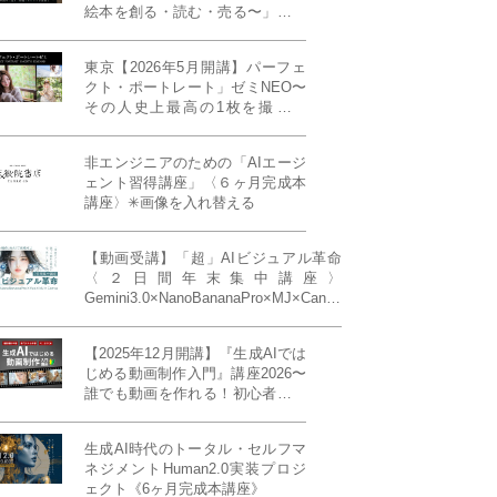
絵本を創る・読む・売る〜」イン
ディーズ対応版！あなたの作品を
天狼院書店で販売しよう！《各店
東京【2026年5月開講】パーフェ
20名限定》
クト・ポートレート」ゼミNEO〜
その人史上最高の1枚を撮る！
「撮り（モデル撮影）」「見せ
（講評）」「発表する（展示会開
非エンジニアのための「AIエージ
催）」《初参加大歓迎／12名限
ェント習得講座」〈６ヶ月完成本
定》
講座〉✳︎画像を入れ替える
【動画受講】「超」AIビジュアル革命
〈２日間年末集中講座〉
Gemini3.0×NanoBananaPro×MJ×Canva
＝「超」AIビジュアル革命《50席限
定》
【2025年12月開講】『生成AIでは
じめる動画制作入門』講座2026〜
誰でも動画を作れる！初心者から
始める3ヶ月動画制作プログラム
生成AI時代のトータル・セルフマ
ネジメントHuman2.0実装プロジ
ェクト《6ヶ月完成本講座》