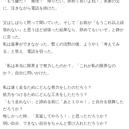
「もう嫌だ！ 無理！ 帰りたい。辞めて良いよね！」実家の父
に、泣きながら電話を掛けた。
父はしばらく黙って聞いていた。そして「お前が『もうこれ以上頑
張れない』と思うほど頑張った結果なら、辞めてもいいぞ」と静か
に言った。
私は返事ができなかった。暫くの沈黙の後、ようやく「考えてみ
る」と答え、電話を切った。
「私は本当に限界まで努力したのか？」「これが私の限界なの
か？」自分に問いかけた。
私は速く走るためにどんな努力をしたのだろう？
筋力をつけるためにどんな工夫をしただろう？
「もう走れない」と諦める前に「あと１０ｍ！」と自分を鼓舞した
だろうか？
悔しかった時、「見返してやろう！」と思っただろうか？
弱い自分、できない自分をちゃんと受け入れただろうか？