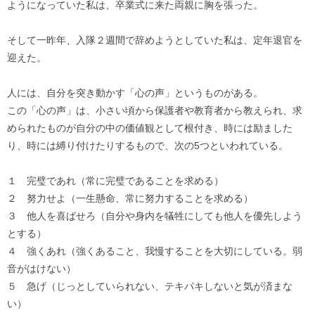
ようになっていた私は、卒業式に来た両親に胸を張った。
そして一昨年、入隊２週間で辞めようとしていた私は、定年退官を
迎えた。
人には、自分を突き動かす「心の声」というものがある。
この「心の声」は、小さい頃から保護者や教育者から教えられ、求
められたものが自分の中の価値観として根付き、時には励ました
り、時には縛り付けたりするもので、次の5つといわれている。
１ 完璧であれ（常に完璧であることを求める）
２ 努力せよ（一生懸命、常に努力することを求める）
３ 他人を喜ばせろ（自分や身内を犠牲にしても他人を優先しよう
とする）
４ 強くあれ（強くあること、我慢することを大切にしている。弱
音がはけない）
５ 急げ（じっとしていられない、テキパキしないと気が済まな
い）