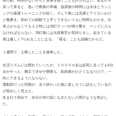
体行動。時間がないからと食事を抜くことも許されない。食堂から
戻って来ると、急いで教務の準備。放課後の時間には水泳とランニ
ングの基礎トレーニングが続く。そして夜には洗濯とアイロンかけ
と靴磨き。初めての経験で上手くできないうえに時間もかかる。出
来上がらなくても２２時には消灯ラッパが鳴り響き、ベッドに入ら
なければならない。消灯後には当直教官が見回りをし、起きている
者は厳しく?られることになる。「寝る」ことも訓練だからだ。
１週間で、入隊したことを後悔した。
生活リズムには慣れていったが、１０００ｍ走は必死に走っても6分
台がやっと。腕立て伏せや懸垂も、筋肉痛がひどくなるだけで、一
向にできるようにならない。
運動部だった同期が、走り終わった後に楽しそうに話をしているの
が恨めしく思えた。
生まれて初めて、自分が何の役にも立たない人間のような気がし
た。