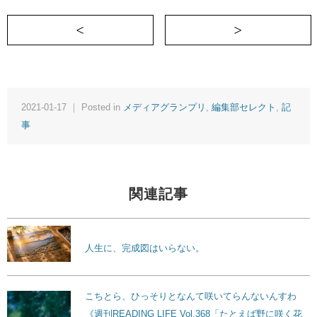
＜ 不要不急の判断基準
私
2021-01-17 ｜ Posted in
メディアグランプリ
,
編集部セレクト
,
記
事
関連記事
人生に、完成図はいらない。
こちとら、ひっそりとなんて咲いてらんないんすわ
《週刊READING LIFE Vol.368「たとえば野に咲く花