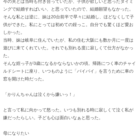
今の夫とは当時も付き合っていたが、子供が欲しいと思ったタイミ
ングで結婚すればいい、と思っていたので、結婚願望もなかった。
そんな私とは逆に、妹は20台前半で早々に結婚し、ほどなくして子
供ができた。私にとっては初めての姪っこ。自分でも驚くほど愛お
しかった。
当時、妹は岐阜に住んでいたが、私の住む大阪にも数か月に一度は
遊びに来てくれていた。それでも別れる度に寂しくて仕方がなかっ
た。
そんな姪っ子が3歳になるかならないかの頃。帰路につく車のチャイ
ルドシートに座り、いつものように「バイバイ」を言うために車の
窓を開けた時だった。
「かりんちゃんは泣くから嫌いっ！」
と言って私に向かって怒った。いつも別れる時に寂しくて泣く私が
嫌だったらしい。子ども心は面白いなぁと思った。
母になりたい