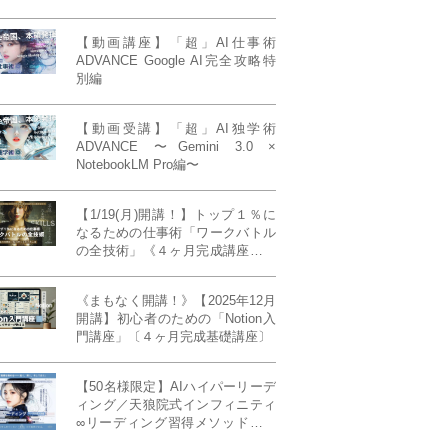
【動画講座】「超」AI仕事術
ADVANCE Google AI完全攻略特
別編
【動画受講】「超」AI独学術
ADVANCE 〜Gemini 3.0 ×
NotebookLM Pro編〜
【1/19(月)開講！】トップ１％に
なるための仕事術「ワークバトル
の全技術」《４ヶ月完成講座》ー
最強の時間術×脳科学×令和の武士
道ー 【50席限定】
《まもなく開講！》【2025年12月
開講】初心者のための「Notion入
門講座」〔４ヶ月完成基礎講座〕
【50名様限定】AIハイパーリーデ
ィング／天狼院式インフィニティ
∞リーディング習得メソッド《４
ヶ月完成本講座》