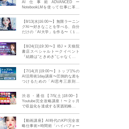
AI仕事術ADVANCEDー
NotebookLMを使って仕事に革命
を起こす！〔４ヶ月本講座〕
【8/13(水)16:00〜】無限ラーニン
グAI〜好きなことを学べる、自分
だけの「AI大学」を作る〜《１日
完成特別版》
【8/24(日)19:30〜】IBJ × 天狼院
書店スペシャルトークイベント
『結婚は“ときめき”じゃなくて、
マーケティングだ！？』〜データ
で読み解く、人生が変わる出会い
【7/14(月)19:00〜】トップ1%の
のカタチ〜《BOOKLove結婚相談
AI活用術1day講座〜圧倒的な差を
所presents》
つけるための「AI思考三原則」
《生成AIの教科書(35,000文字分)
プレゼント！》
渋谷・通信【7/5(土)18:00~】
Youtube完全攻略講座！〜２ヶ月
で収益化を達成する実践戦略！ゲ
スト：Norihikoさん(Youtube／映
像クリエイター)《Presented by
【動画講座】AI時代のKPI完全攻
発信力養成ラボNEO》
略仕事術×時間術「ハイパフォー