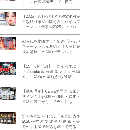
マンス仕事術2025」《１日完成特
別版》
【2025年8月開講】AI時代のKPI完
全攻略仕事術×時間術「ハイパフ
ォーマンス仕事術2025」《プロフ
ェッショナル版／６ヶ月完成本講
座》《50名限定》
AI時代を攻略するための「ハイパ
フォーマンス思考術」〔３ヶ月完
成本講座〕〜AIのポテンシャルを
最大限に引き出す必修メソッド〜
《50名様限定》
【25年6月開講】ゼロから学ぶ！
「Youtube動画編集マスター講
座」2DAYs〜基礎からAI活用ま
で！〈初心者大歓迎〉
【動画講座】Canvaで学ぶ 表紙デ
ザイン１day講座〜ZINE・絵本・
書籍の装丁から、チラシにも活か
せるレイアウト術まで！〜
誰でも雑誌を作れる「AI雑誌講座
2025〜本屋で雑誌を創る・売
る〜」本屋で雑誌を創って売る！