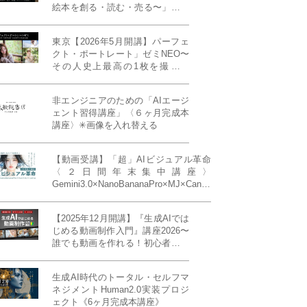
絵本を創る・読む・売る〜」イン
ディーズ対応版！あなたの作品を
天狼院書店で販売しよう！《各店
東京【2026年5月開講】パーフェ
20名限定》
クト・ポートレート」ゼミNEO〜
その人史上最高の1枚を撮る！
「撮り（モデル撮影）」「見せ
（講評）」「発表する（展示会開
非エンジニアのための「AIエージ
催）」《初参加大歓迎／12名限
ェント習得講座」〈６ヶ月完成本
定》
講座〉✳︎画像を入れ替える
【動画受講】「超」AIビジュアル革命
〈２日間年末集中講座〉
Gemini3.0×NanoBananaPro×MJ×Canva
＝「超」AIビジュアル革命《50席限
定》
【2025年12月開講】『生成AIでは
じめる動画制作入門』講座2026〜
誰でも動画を作れる！初心者から
始める3ヶ月動画制作プログラム
生成AI時代のトータル・セルフマ
ネジメントHuman2.0実装プロジ
ェクト《6ヶ月完成本講座》