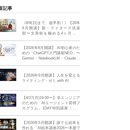
着記事
《8/9(日)まで、超早割！》【26年
9月開講】新・ライターズ倶楽
部〜文章術を極める4ヶ月講義
《「ライティング・ゼミ」の上級
コース／50席限定》
【2026年8月開講】 AI初心者のた
めの「ChatGPT入門講座NEO」〜
Gemini・NotebookLM・Claudeま
で、目的で使い分けられるように
なる4ヶ月〜〔４ヶ月完成基礎講
座〕
【2026年9月開講】人生を変える
ライティング・ゼミ with AI
【4/27(月)19:00〜】非エンジニア
のための「AIエージェント習得プ
ログラム」1DAY特別講座〔パワ
ーアップ版〕
【2026年5月開講】誰でも絵本を
作れる「AI絵本講座2026〜本屋で