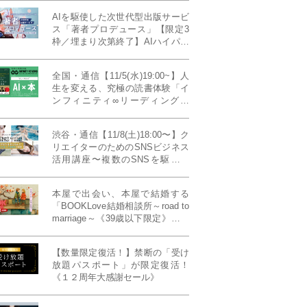
AIを駆使した次世代型出版サービ
ス「著者プロデュース」【限定3
枠／埋まり次第終了】AIハイパー
プレス・システム搭載
全国・通信【11/5(水)19:00~】人
生を変える、究極の読書体験「イ
ンフィニティ∞リーディング／
INFINITY ∞ READING」TYPE
W 11月課題本『THIRD
渋谷・通信【11/8(土)18:00〜】ク
MILLENNIUM THINKING アメリ
リエイターのためのSNSビジネス
カ最高峰大学の人気講義』
活用講座〜複数のSNSを駆使し
て“作品を仕事に変える”写真家・
青山裕企先生ご登壇！《発信力養
本屋で出会い、本屋で結婚する
成ラボPresents》
「BOOKLove結婚相談所～road to
marriage～《39歳以下限定》」全
国4拠点/関東/中部/関西/九州
【数量限定復活！】禁断の「受け
放題パスポート」が限定復活！
《１２周年大感謝セール》