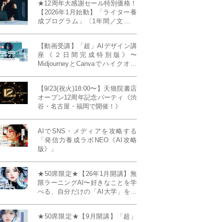
★12周年大感謝セール特別価格！
【2026年1月始動】「ライター養
成プログラム」〔1年間／文章講
座受け放題＋週1フィードバッ
ク〕〜“読む人を動かすライタ
【動画受講】「超」AIデザイン講
ー”へ、全国どこからでも。〜《全
座《２日間完成特別版》〜
店舗リアルタイム参加OK／録画
MidjourneyとCanvaでハイクオリ
視聴対応／限定4席》
ティ・デザインを自在に生成
【9/23(祝火)18:00〜】天狼院書店
オープン12周年記念パーティ《渋
谷・名古屋・福岡で開催！》
AIでSNS・メディアを攻略する
「発信力養成ラボNEO《AI攻略
版》」
★50席限定★【26年1月開講】無
限ラーニングAI〜好きなことを学
べる、自分だけの「AI大学」を作
る〜《4ヶ月完成本講座》
★50席限定★【9月開講】「超」