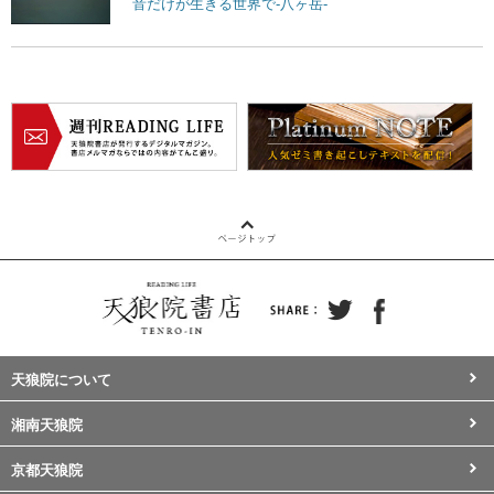
音だけが生きる世界で-八ヶ岳-
天狼院について
湘南天狼院
京都天狼院