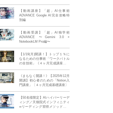
【動画講座】「超」AI仕事術
ADVANCE Google AI完全攻略特
別編
【動画受講】「超」AI独学術
ADVANCE 〜Gemini 3.0 ×
NotebookLM Pro編〜
【1/19(月)開講！】トップ１％に
なるための仕事術「ワークバトル
の全技術」《４ヶ月完成講座》ー
最強の時間術×脳科学×令和の武士
道ー 【50席限定】
《まもなく開講！》【2025年12月
開講】初心者のための「Notion入
門講座」〔４ヶ月完成基礎講座〕
【50名様限定】AIハイパーリーデ
ィング／天狼院式インフィニティ
∞リーディング習得メソッド《４
ヶ月完成本講座》