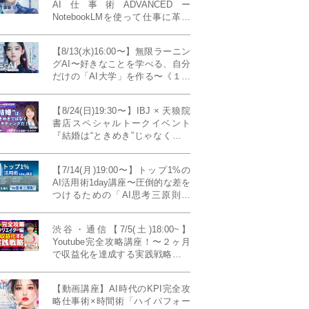
AI仕事術ADVANCEDー
NotebookLMを使って仕事に革命
を起こす！〔４ヶ月本講座〕
【8/13(水)16:00〜】無限ラーニン
グAI〜好きなことを学べる、自分
だけの「AI大学」を作る〜《１日
完成特別版》
【8/24(日)19:30〜】IBJ × 天狼院
書店スペシャルトークイベント
『結婚は“ときめき”じゃなくて、
マーケティングだ！？』〜データ
で読み解く、人生が変わる出会い
【7/14(月)19:00〜】トップ1%の
のカタチ〜《BOOKLove結婚相談
AI活用術1day講座〜圧倒的な差を
所presents》
つけるための「AI思考三原則」
《生成AIの教科書(35,000文字分)
プレゼント！》
渋谷・通信【7/5(土)18:00~】
Youtube完全攻略講座！〜２ヶ月
で収益化を達成する実践戦略！ゲ
スト：Norihikoさん(Youtube／映
像クリエイター)《Presented by
【動画講座】AI時代のKPI完全攻
発信力養成ラボNEO》
略仕事術×時間術「ハイパフォー