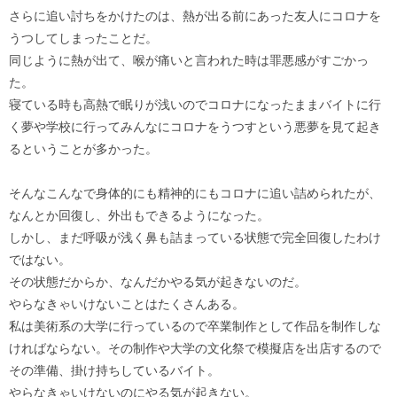
さらに追い討ちをかけたのは、熱が出る前にあった友人にコロナを
うつしてしまったことだ。
同じように熱が出て、喉が痛いと言われた時は罪悪感がすごかっ
た。
寝ている時も高熱で眠りが浅いのでコロナになったままバイトに行
く夢や学校に行ってみんなにコロナをうつすという悪夢を見て起き
るということが多かった。
そんなこんなで身体的にも精神的にもコロナに追い詰められたが、
なんとか回復し、外出もできるようになった。
しかし、まだ呼吸が浅く鼻も詰まっている状態で完全回復したわけ
ではない。
その状態だからか、なんだかやる気が起きないのだ。
やらなきゃいけないことはたくさんある。
私は美術系の大学に行っているので卒業制作として作品を制作しな
ければならない。その制作や大学の文化祭で模擬店を出店するので
その準備、掛け持ちしているバイト。
やらなきゃいけないのにやる気が起きない。