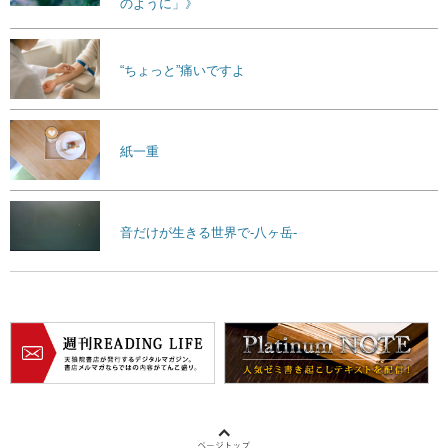
のように」》
“ちょっと”痛いですよ
紙一重
音だけが生きる世界で-八ヶ岳-