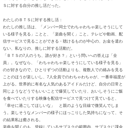
Ｓに対する自分の推し活だった。
わたしのＢＴＳに対する推し活：
わたしの推し活は、「メンバー同士でわちゃわちゃ楽しそうにして
いる様子を見る」ことと、「楽曲を聞く」こと。テレビや動画、配
信サービスで見ることができる・聴けるものが中心の、お金を遣わ
ない、私なりの、推しに対する活動だ。
「ＢＴＳの7人のうち、誰が好き？」という問いへの答えは「全
員」。なぜなら、「わちゃわちゃ楽しそうにしている様子を見る」
のが好きなので、ひとりずつの活動よりも、複数人での絡みを見る
ことのほうが楽しいし、7人全員でのわちゃわちゃが、一番幸福度が
上がる。世界的に有名な人気のあるアイドルだけど、自分の日常と
同じようなどうでもいいことで爆笑していたり、おいしそうにご飯
を食べていたりする映像を配信サービスで見つけて見ていると、
「幸せに過ごしてほしいな」 と親のような目線で微笑んでしま
う。楽しそうなメンバーの様子にほっこりした気持ちになって、そ
の結果私は癒される。
楽曲を聞くのも、登録しているサブスクの範囲内。サブスクに課金