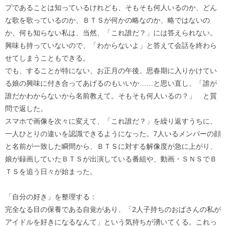
プであることは知っているけれども、そもそも何人いるのか、どん
な歌を歌っているのか、ＢＴＳが何かの略なのか、略ではないの
か、何も知らない私は、当然、「これ誰だ？」には答えられない。
興味も持っていないので、「わからないよ」と答えて会話を終わら
せてしまうこともできる。
でも、することが特にない、お正月の午後。思春期に入りかけてい
る娘の興味に付き合ってあげるのもいいか……と思い直し、「誰が
誰だかわからないから名前教えて。そもそも何人いるの？」 と質
問で返した。
スマホで画像を次々に変えて、「これ誰だ？」を繰り返すうちに、
一人ひとりの違いを認識できるようになった。7人いるメンバーの顔
と名前が一致した瞬間から、ＢＴＳに対する解像度が急に上がり、
娘が録画していたＢＴＳが出演している番組や、動画・ＳＮＳでＢ
ＴＳを追う日々が始まった。
「自分の好き」を整理する：
完全なる目の保養である自覚があり、「2人子持ちのおばさんの私が
アイドルを好きになるなんて」という気持ちが湧いてくる。これっ