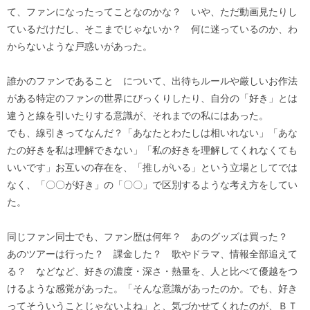
て、ファンになったってことなのかな？ いや、ただ動画見たりし
ているだけだし、そこまでじゃないか？ 何に迷っているのか、わ
からないような戸惑いがあった。
誰かのファンであること について、出待ちルールや厳しいお作法
がある特定のファンの世界にびっくりしたり、自分の「好き」とは
違うと線を引いたりする意識が、それまでの私にはあった。
でも、線引きってなんだ？「あなたとわたしは相いれない」「あな
たの好きを私は理解できない」「私の好きを理解してくれなくても
いいです」お互いの存在を、「推しがいる」という立場としてでは
なく、「〇〇が好き」の「〇〇」で区別するような考え方をしてい
た。
同じファン同士でも、ファン歴は何年？ あのグッズは買った？
あのツアーは行った？ 課金した？ 歌やドラマ、情報全部追えて
る？ などなど、好きの濃度・深さ・熱量を、人と比べて優越をつ
けるような感覚があった。「そんな意識があったのか。でも、好き
ってそういうことじゃないよね」と、気づかせてくれたのが、ＢＴ