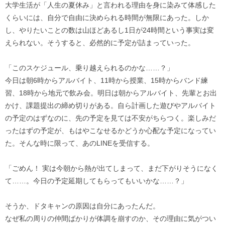
大学生活が「人生の夏休み」と言われる理由を身に染みて体感した
くらいには、自分で自由に決められる時間が無限にあった。しか
し、やりたいことの数は山ほどあるし1日が24時間という事実は変
えられない。そうすると、必然的に予定が詰まっていった。
「このスケジュール、乗り越えられるのかな……？」
今日は朝6時からアルバイト、11時から授業、15時からバンド練
習、18時から地元で飲み会。明日は朝からアルバイト、先輩とお出
かけ、課題提出の締め切りがある。自ら計画した遊びやアルバイト
の予定のはずなのに、先の予定を見ては不安がちらつく。楽しみだ
ったはずの予定が、もはやこなせるかどうか心配な予定になってい
た。そんな時に限って、あのLINEを受信する。
「ごめん！ 実は今朝から熱が出てしまって、まだ下がりそうになく
て……。今日の予定延期してもらってもいいかな……？」
そうか、ドタキャンの原因は自分にあったんだ。
なぜ私の周りの仲間ばかりが体調を崩すのか、その理由に気がつい