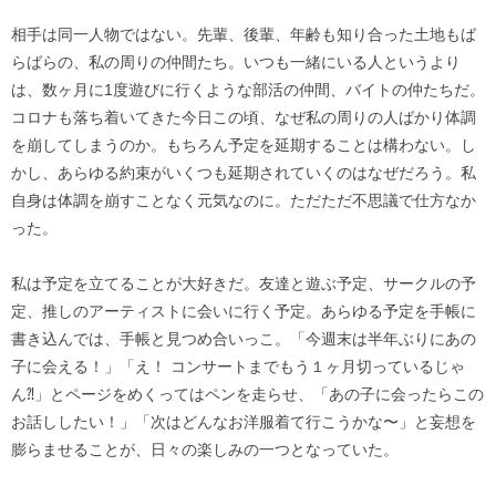
相手は同一人物ではない。先輩、後輩、年齢も知り合った土地もば
らばらの、私の周りの仲間たち。いつも一緒にいる人というより
は、数ヶ月に1度遊びに行くような部活の仲間、バイトの仲たちだ。
コロナも落ち着いてきた今日この頃、なぜ私の周りの人ばかり体調
を崩してしまうのか。もちろん予定を延期することは構わない。し
かし、あらゆる約束がいくつも延期されていくのはなぜだろう。私
自身は体調を崩すことなく元気なのに。ただただ不思議で仕方なか
った。
私は予定を立てることが大好きだ。友達と遊ぶ予定、サークルの予
定、推しのアーティストに会いに行く予定。あらゆる予定を手帳に
書き込んでは、手帳と見つめ合いっこ。「今週末は半年ぶりにあの
子に会える！」「え！ コンサートまでもう１ヶ月切っているじゃ
ん⁈」とページをめくってはペンを走らせ、「あの子に会ったらこの
お話ししたい！」「次はどんなお洋服着て行こうかな〜」と妄想を
膨らませることが、日々の楽しみの一つとなっていた。