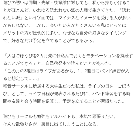
遊びの誘いは同期・先輩・後輩誰に対しても、私から持ちかけるこ
とがほとんど。いわゆる誘われない派の人種で生きてきた。「誘わ
れない派」という字面では、マイナスなイメージを受ける人が多い
かもしれない。しかし、会いたい人がたくさんいる私にとっては、
メリットの方が圧倒的に多い。なぜなら自分の好きなタイミング
で、好きなだけ予定を立てることができるから。
「人はごほうびを2カ月先に仕込んでおくとモチベーションを持続す
ることができる」と、自己啓発本で読んだことがあった。
「この月の3週目はライブがあるから、1、2週目にバンド練習が入
ると想定して……」
軽音サークルに所属する大学生だった私は、ライブの日を「ごほう
び」として、ライブ日程が発表されるたびに、バンド練習をする時
間や友達と会う時間を逆算し、予定を立てることが習慣だった。
遊びもサークルも勉強もアルバイトも、本気で頑張りたい。
そんな欲張りさが、裏目に出てしまうことになる。