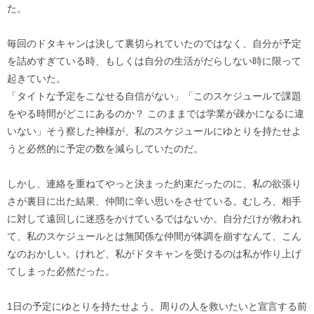
た。
毎回のドタキャンは決して裏切られていたのではなく、自分が予定
を詰めすぎている時、もしくは自分の生活がだらしない時に限って
起きていた。
「タイトな予定をこなせる自信がない」「このスケジュールで課題
をやる時間がどこにあるのか？ このままでは学業が疎かになるに違
いない」そう察した神様が、私のスケジュールにゆとりを持たせよ
うと必然的に予定の数を減らしていたのだ。
しかし、連絡を重ねてやっと決まった約束だったのに、私の欲張り
さが裏目に出た結果、仲間に辛い思いをさせている。むしろ、相手
に対して遠回しに迷惑をかけているではないか。自分だけが救われ
て、私のスケジュールとは無関係な仲間が体調を崩すなんて、こん
なのおかしい。けれど、私がドタキャンを受けるのは私が作り上げ
てしまった必然だった。
1日の予定にゆとりを持たせよう。周りの人を救いたいと宣言する前