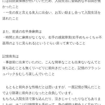
には自賠責保険が付いていたため、入院生活に金銭的な不自由が無
かったこと
・一生の友と言える友人に出会い、お互い励まし合って入院生活を
送れたこと
また、前述の右半身麻痺は
・時間と共に麻痺がなくなり、右手の感覚障害(右手めちゃくちゃ不
器用のように見られる)というぐらい戻って来ていること
記憶喪失は
・事故前に出来ていたのに、こんな簡単なことも出来ないなんてと
落ち込むことも無くリハビリに前向きだったこと。記憶のフラッシ
ュバックをむしろ楽しんでいたこと
もともと前向きな性格だとは思いますが、一度記憶が飛んだこと
でより顕著に前向きになったと自負しています。
もちろん入院生活で落ち込んだり、泣きじゃくったりなどもありま
したが、そこは記憶障害も手伝って、負の感情は都合よく忘れてい