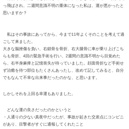
っ飛ばされ、二週間意識不明の重体になった私は、運が悪かったと
思いますか？
私はその事故にあってから、今まで11年よくそのことを考えて過
ごして来ました。
大きな脳挫傷を負い、右鎖骨を骨折、右大腿骨に車が乗り上げこち
らも骨折、4回の緊急手術を行い、2週間の意識不明から目覚めた
ら、右半身麻痺と記憶喪失が待っていました。顔面骨折など手術せ
ず治癒を待つ部位もたくさんあったし、改めて記してみると、自分
でもなんて不幸な出来事だったのかな、と思います。
しかしそれを上回る幸運もありました。
どんな運の良さだったのかというと
・人通りの少ない真夜中だったが、事故が起きた交差点にコンビニ
があり、目撃者がすぐに通報してくれたこと