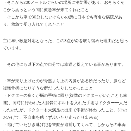
・そこから200メートルぐらいの場所に消防署があり、おそらくそ
こからあっという間に救急車が来てくれたこと
・そこから車で30分しないぐらいの所に日本でも有名な病院があ
り、救急で受け入れてくれたこと
主に早い救急対応となった、この3点が命を取り留めた理由だと思っ
ています。
その他にも以下の点で自分では幸運と捉えている事があります。
・車が乗り上げたのが骨盤より上の内臓がある所だったり、膝など
複雑骨折になりそうな所だったりしなかったこと
・ドクターの多くが脳の手術に回り(複数のドクターがいたことも幸
運)、同時に行われた大腿骨にボルトを入れた手術はドクター一人だ
ったのだが、ドクターも大満足の出来で手術が終わったこと。(その
おかげで、不自由を感じず歩いたり走ったり出来る)
・逃げていたひき逃げ犯を警察が逮捕してくれて、しかもその車両