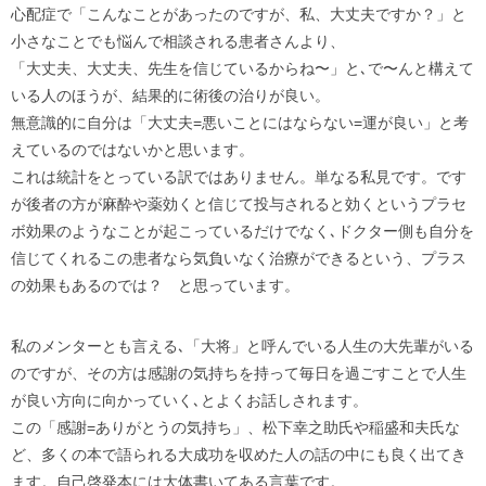
心配症で「こんなことがあったのですが、私、大丈夫ですか？」と
小さなことでも悩んで相談される患者さんより、
「大丈夫、大丈夫、先生を信じているからね〜」と､で〜んと構えて
いる人のほうが、結果的に術後の治りが良い。
無意識的に自分は「大丈夫=悪いことにはならない=運が良い」と考
えているのではないかと思います。
これは統計をとっている訳ではありません。単なる私見です。です
が後者の方が麻酔や薬効くと信じて投与されると効くというプラセ
ボ効果のようなことが起こっているだけでなく､ドクター側も自分を
信じてくれるこの患者なら気負いなく治療ができるという、プラス
の効果もあるのでは？ と思っています。
私のメンターとも言える､「大将」と呼んでいる人生の大先輩がいる
のですが、その方は感謝の気持ちを持って毎日を過ごすことで人生
が良い方向に向かっていく､とよくお話しされます。
この「感謝=ありがとうの気持ち」、松下幸之助氏や稲盛和夫氏な
ど、多くの本で語られる大成功を収めた人の話の中にも良く出てき
ます。自己啓発本には大体書いてある言葉です。